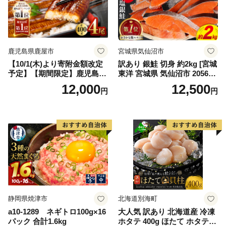
鹿児島県鹿屋市
宮城県気仙沼市
【10/1(木)より寄附金額改定
訳あり 銀鮭 切身 約2kg [宮城
予定】【期間限定】鹿児島県
東洋 宮城県 気仙沼市 205649
大隅産うなぎ蒲焼4尾（400
91] 鮭 魚介類 海鮮 訳アリ 規
12,000
12,500
円
円
g） KN007-023
格外 不揃い さけ サケ 鮭切身
シャケ 切り身 冷凍 家庭用 お
かず 弁当 支援 サーモン 銀鮭
切り身 魚 わけあり
静岡県焼津市
北海道別海町
a10-1289 ネギトロ100g×16
大人気 訳あり 北海道産 冷凍
パック 合計1.6kg
ホタテ 400g ほたて ホタテ