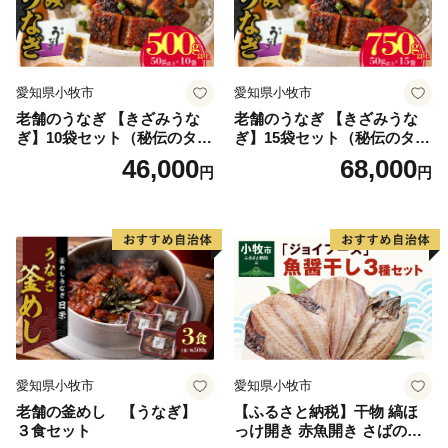
愛知県小牧市
愛知県小牧市
老舗のうなぎ 【きざみうな
老舗のうなぎ 【きざみうな
ぎ】10袋セット（秘伝のタレ
ぎ】15袋セット（秘伝のタレ
付）
付）
46,000
68,000
円
円
愛知県小牧市
愛知県小牧市
老舗の釜めし 【うなぎ】
【ふるさと納税】干物 縞ほ
３食セット
っけ開き 赤魚開き さばの開