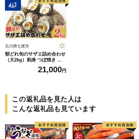
石川県七尾市
朝どれ旬のサザエ詰め合わせ
（大2kg）刺身 つぼ焼き 貝
※季節商品 ※2026年6月上
21,000
円
旬〜9月下旬頃に順次発送予
定
この返礼品を見た人は
こんな返礼品も見ています