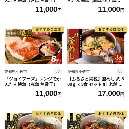
んたん焼魚（さば 魚醤干）
んたん焼魚（縞ほっけ 魚醤
干）
11,000
11,000
円
円
愛知県小牧市
愛知県小牧市
「ジョイフーズ」レンジでか
【ふるさと納税】釜めし 約 5
んたん焼魚（赤魚 魚醤干）
00ｇ × 3食 セット 鮭 老舗 急
速冷凍 レンチン 時短 簡単調
11,000
17,000
円
円
理 食品 加工品 海鮮 手作り
ほくほく ご飯 お弁当 おにぎ
り お茶漬け お取り寄せ お取
り寄せグルメ 愛知県 小牧市
送料無料