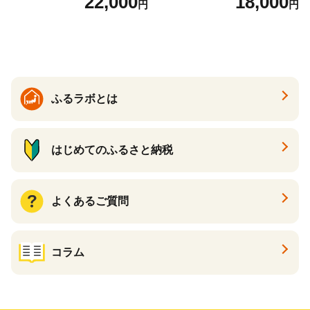
22,000
18,000
円
円
くら醤油漬け 鮭 鮭卵 ikura
テ 帆立 貝柱 ホタテ貝柱 大玉
醤油いくら 冷凍いくら いく
大粒 北海道 別海 野付 ふるさ
ら北海道 醤油鮭いくら 人気
と納税）
大好評品 北海道 白糠町
ふるラボとは
はじめてのふるさと納税
よくあるご質問
コラム