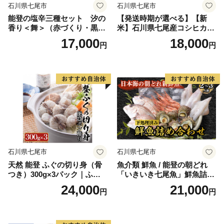
石川県七尾市
石川県七尾市
能登の塩辛三種セット 汐の
【発送時期が選べる】【新
香り＜舞＞（赤づくり・黒づ
米】石川県七尾産コシヒカリ
くり・糀漬け）[ヨシマイ]
「能登の国」玄米10kg＋2kg
17,000
18,000
円
円
（6kg×2袋）◇ 石川県 七尾
市 国産 ふっくら ツヤツヤ 甘
い ※2023年10月上旬〜12月
下旬頃に順次発送予定
石川県七尾市
石川県七尾市
天然 能登 ふぐの切り身（骨
魚介類 鮮魚 / 能登の朝どれ
つき）300g×3パック｜ふく
「いきいき七尾魚」鮮魚詰め
ポン酢 ふぐ 魚介類 鍋 国産
合わせ（2〜3人前） ※北海
24,000
21,000
円
円
旬 ※年末年始の発送不可 ※2
道・青森・沖縄・離島及び九
026年2月上旬頃より順次発送
州（福岡県を除く） ※2026
予定◇
年1月中旬頃より順次発送予
定