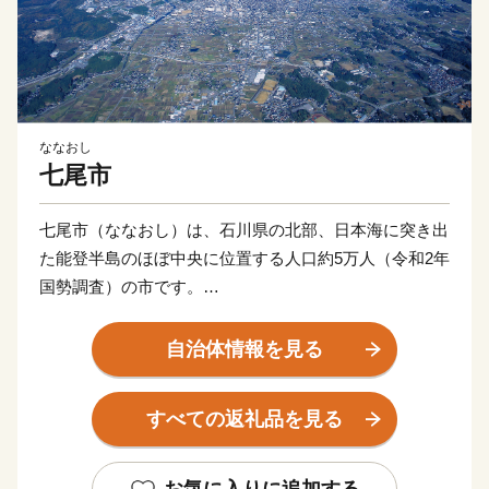
ななおし
七尾市
七尾市（ななおし）は、石川県の北部、日本海に突き出
た能登半島のほぼ中央に位置する人口約5万人（令和2年
国勢調査）の市です。
七尾は、日本海を臨む天然の良港として古代から栄え、
能登の政治・経済・文化の中心地として発展してきまし
自治体情報を見る
た。
七尾の名前は、山岳城「七尾城」が築かれていた標高約
すべての返礼品を見る
300mの城山（じょうやま）の尾根（松尾、武尾、梅
尾、鶴尾（菊尾）、亀尾、滝尾、虎尾）が由来とされて
います。この七尾城跡本丸からの景色は、市街地、七尾
お気に入りに追加する