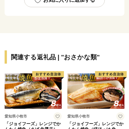
湾、能登島、奥には能登半島の山並みが重なり合う、美
しい自然景観を見渡すことができます。
2011年、七尾市を含む「能登の里山里海」が「世界農
業遺産」に、2016年、青柏祭の曳山行事「でか山」が
「ユネスコ無形文化文遺産」に登録されました。
七尾市は、豊かな自然と歴史、文化、風土、そしてそこ
に住む人々の人情に彩られた地域です。
関連する返礼品 | "おさかな類"
愛知県小牧市
愛知県小牧市
「ジョイフーズ」レンジでか
「ジョイフーズ」レンジでか