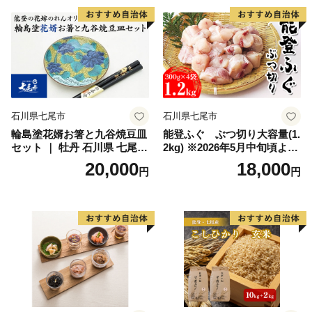
石川県七尾市
石川県七尾市
輪島塗花婿お箸と九谷焼豆皿
能登ふぐ ぶつ切り大容量(1.
セット ｜ 牡丹 石川県 七尾市
2kg) ※2026年5月中旬頃より
結婚祝い 贈答 ギフト 漆器 お
順次発送送予定
20,000
18,000
円
円
碗 漆 箸 伝統工芸 特産品 ※2
025年4月上旬頃より順次発送
予定