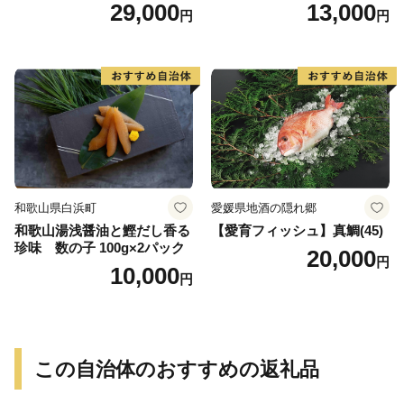
き 魚醤干し 3種 セット 詰め
29,000
13,000
円
円
合わせ 魚 おかず 肉厚 おいし
い さば 赤魚 縞ホッケ ジョイ
フーズ 魚貝類 お取り寄せ お
取り寄せグルメ 魚醤 ナンプ
ラー 愛知県 小牧市 冷凍 送料
無料
和歌山県白浜町
愛媛県地酒の隠れ郷
和歌山湯浅醤油と鰹だし香る
【愛育フィッシュ】真鯛(45)
珍味 数の子 100g×2パック
20,000
円
10,000
円
この自治体のおすすめの返礼品