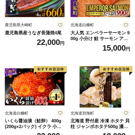
鹿児島県大崎町
北海道白糠町
鹿児島県産うなぎ長蒲焼4尾
大人気 エンペラーサーモン 9
00g 小分け 鮭 サーモン アト
22,000
円
ランティックサーモン 水産
15,000
円
庁長官賞 受賞 さけ シャケ し
ゃけ sake カルパッチョ ソテ
ー レアステーキ 人気 高級 大
満足 美味しい 贈答 生食用 刺
身 お刺身 刺し身 魚介類 海鮮
冷凍 厚切り 薄切り ふるさと
納税 ふるさとチョイス チョ
イス 北海道 白糠町
北海道白糠町
北海道別海町
いくら醤油漬（鮭卵） 400g
北海道 野付産 冷凍 ホタテ 貝
(200g×2パック) イクラ 小分
柱 ジャンボホタテ500g 濃厚
け いくら醤油漬 鮭いくら い
な旨味と甘み （ほたて ホタ