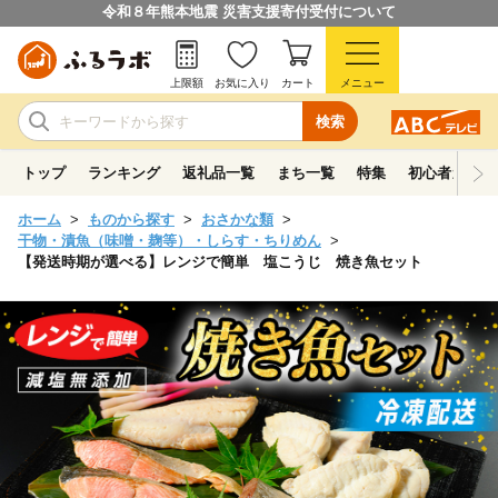
令和８年熊本地震 災害支援寄付受付について
上限額
お気に入り
カート
メニュー
検索
トップ
ランキング
返礼品一覧
まち一覧
特集
初心者ガイド
ホーム
ものから探す
おさかな類
干物・漬魚（味噌・麹等）・しらす・ちりめん
【発送時期が選べる】レンジで簡単 塩こうじ 焼き魚セット