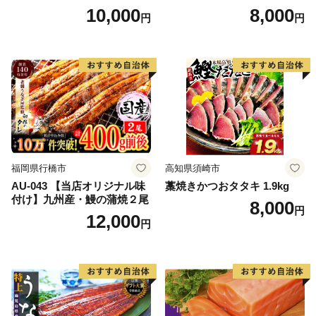
帆立 貝柱 海鮮 魚介類 刺身
10,000
8,000
円
円
大粒 天然 海鮮 ランキング 大
人気 人気 おすすめ 訳あり ）
福岡県行橋市
高知県須崎市
AU-043 【当店オリジナル味
藁焼きかつおタタキ 1.9kg
付け】九州産・鰻の蒲焼２尾
8,000
円
12,000
円