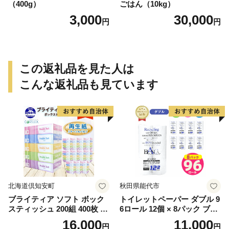
（400g）
ごはん（10kg）
3,000
30,000
円
円
この返礼品を見た人は
こんな返礼品も見ています
北海道倶知安町
秋田県能代市
ブライティア ソフト ボック
トイレットペーパー ダブル 9
スティッシュ 200組 400枚 60
6ロール 12個 × 8パック ブラ
箱 日本製 まとめ買い ティッ
ンカ 再生紙 100％ 芯あり 日
16,000
11,000
円
円
シュ リサイクル 長持 防災 常
用品 消耗品 無香料 生活用品