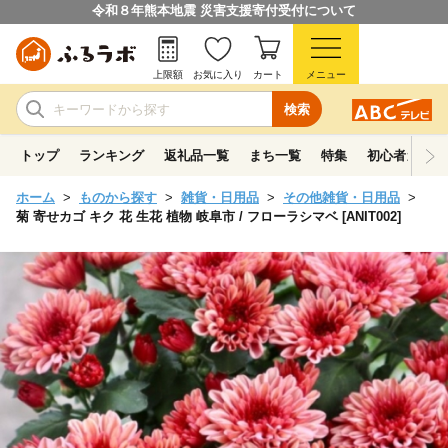
令和８年熊本地震 災害支援寄付受付について
上限額
お気に入り
カート
メニュー
検索
トップ
ランキング
返礼品一覧
まち一覧
特集
初心者ガイド
ホーム
ものから探す
雑貨・日用品
その他雑貨・日用品
菊 寄せカゴ キク 花 生花 植物 岐阜市 / フローラシマベ [ANIT002]