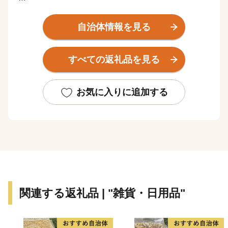
岐阜県の県庁所在地である岐阜市には、魅力が満載。
玄関口であるJR岐阜駅周辺に並ぶ高層ビル。
自治体情報を見る
昭和の面影を残しながら新たな活気がみなぎる柳ケ瀬商
店街。
すべての返礼品を見る
1,300年以上の歴史を持つ鵜飼が行われる清流長良川。
そして、岐阜城を冠する自然豊かな金華山があり、斎藤
道三公・織田信長公・明智光秀公をはじめとする戦国武
お気に入りに追加する
将ゆかりのまち。
そんな、まちと自然がバランスよく共存する岐阜市に
は、
暮らしやすさと豊かさがあります。
関連する返礼品 | "雑貨・日用品"