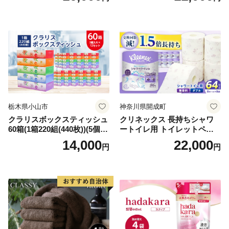
備品 日用雑貨 消耗品 生活必
備蓄 秋田県 能代市 送料無料
需品 備蓄 ペーパー 紙 北海道
《能代製紙》
倶知安町 日用品
栃木県小山市
神奈川県開成町
クラリスボックスティッシュ
クリネックス 長持ちシャワ
60箱(1箱220組(440枚))(5個入
ートイレ用 トイレットペー
り×12セット)【1256759】
パー（ダブル）64ロール(8ロ
14,000
22,000
円
円
ール×8パック) 開成町 トイレ
ットペーパーダブル 日用品
国産 新生活 ダブル SDGs 備
蓄 防災 エコ 消耗品 生活雑貨
生活用品 無香料 トイレット
ペーパー ダブル といれっと
ぺーぱー トイレ クレシア ト
イレットペーパー [BDBH002
-1]