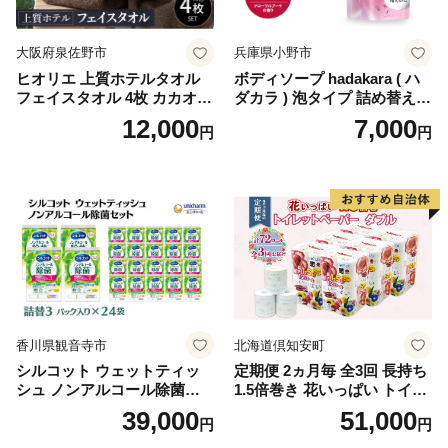
大阪府泉佐野市
兵庫県小野市
ヒオリエ 上質ホテルタオル
ボディソープ hadakara ( ハ
フェイスタオル 4枚 カカオ
ダカラ ) 泡タイプ 詰め替え 4
【タオル 泉州タオル 吸水 普
40ml×4袋 ボディーソープ 泡
12,000
7,000
円
円
段使い 無地 シンプル 日用品
ボディソープ 泡 日用品 消耗
ふわふわ ふかふか 家族 たお
品 バス用品 大容量 いい 匂い
る 一人暮らし】
ボディ 保湿 LION ライオン
泡石鹸 石鹸 兵庫 兵庫県 小野
市
香川県観音寺市
北海道倶知安町
シルコット ウェットティッ
定期便 2ヵ月毎 全3回 長持ち
シュ ノンアルコール除菌詰
1.5倍巻き 花いっぱい トイレ
替（43枚×3P）×24袋 日用品
ットペーパー ダブル 45ｍ 計
39,000
51,000
円
円
おもちゃ 拭き取り 手拭き 外
72ロール 全18種 花柄 プリン
出時 お出かけ時 食事前 緑茶
ト ハーブ 香り付き 日本製 ま