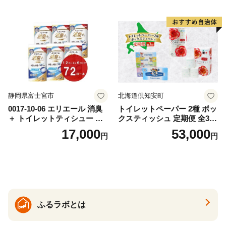
カテキン配合
とめ買い 防災 常備品 ペーパ
ー 消耗品 備蓄 送料無料 北海
道 倶知安町 日用品
静岡県富士宮市
北海道倶知安町
0017-10-06 エリエール 消臭
トイレットペーパー 2種 ボッ
＋ トイレットティシュー し
クスティッシュ 定期便 全3
っかり香るフレッシュクリア
回 日本製 まとめ買い 防災
17,000
53,000
円
円
の香り ダブル 12ロール×6パ
常備品 日用雑貨 消耗品 生活
ック 72ロール 25m トイレ
必需品 大容量 備蓄 リサイク
ットペーパー パルプ100％ 消
ル ティッシュ ペーパー まと
臭 防臭 日用品 消耗品 備蓄
め買い 雑貨 倶知安町
ふるラボとは