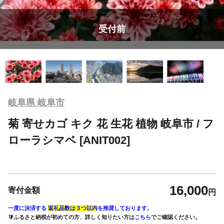
受付前
岐阜県 岐阜市
菊 寄せカゴ キク 花 生花 植物 岐阜市 / フ
ローラシマベ [ANIT002]
16,000
寄付金額
円
一度に決済する
返礼品数は３つ以内
を推奨しております。
🔰ふるさと納税が初めての方、詳しく知りたい方は
こちら
でご確認ください。