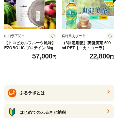
防災 長期保存 富士山 山梨県
忍野村
山口県下関市
宮崎県えびの市
【トロピカルフルーツ風味】
（3回定期便）爽健美茶 600
EZOBOLIC プロテイン 3kg
ml PET【コカ・コーラ】ペ
ットボトル 1ケース(24本) 定
57,000
22,800
円
円
期便 3回(72本) セット お茶
カフェインゼロ ノンカフェ
イン ハトムギ ブレンド茶 宮
崎県 えびの市 送料無料
ふるラボとは
はじめてのふるさと納税