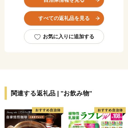
自治体情報を見る
しい水田が広がっています。
童謡にも歌われる「足柄山の金太郎」の誕生の地として
すべての返礼品を見る
も知られ、ゆかりの史跡も数多く残り、歴史ある町でも
あります。
その他にも日本さくら名所百選に選ばれた「冨士霊園の
お気に入りに追加する
桜」、日本最大のレーシングコース「富士スピードウェ
イ」などを有しており、例年多くの観光客で賑わいま
す。
返礼品には、豊かな自然の恵を中心に町の魅力を感じて
いただけるもの多数取り揃えましたので、この機会にぜ
ひお楽しみください！
関連する返礼品 | "お飲み物"
ふるさと納税を通じて、本町の良さを少しでも感じてい
ただければ幸いです。
皆さまのご厚意は、本町のまちづくりに活用させていた
だきますので、これからもご支援賜りますようお願い申
し上げます。