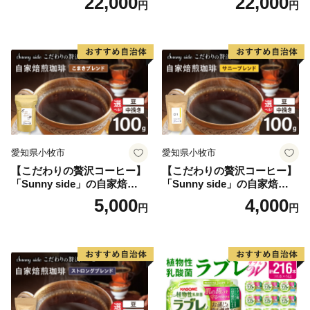
22,000
22,000
円
円
末飲料 粉末茶 簡単 手軽 ホッ
セラー 粉末飲料 粉末茶 簡単
ト アイス
手軽 ホット アイス
愛知県小牧市
愛知県小牧市
【こだわりの贅沢コーヒー】
【こだわりの贅沢コーヒー】
「Sunny side」の自家焙煎珈
「Sunny side」の自家焙煎珈
琲こまきブレンド（100g）
琲サニーブレンド（100g）
5,000
4,000
円
円