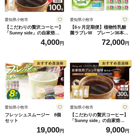
愛知県小牧市
愛知県小牧市
【こだわりの贅沢コーヒー】
【6ヶ月定期便】植物性乳酸
「Sunny side」の自家焙煎珈
菌ラブレW プレーン36本
琲ストロングブレンド（100
（計216本）
4,000
72,000
円
円
g）
愛知県小牧市
愛知県小牧市
フレッシュスムージー 8個
【こだわりの贅沢コーヒー】
セット
「Sunny side」の自家焙煎珈
琲ブレンド珈琲飲み比べセッ
19,000
9,000
円
円
ト（300g）