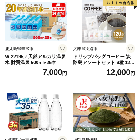
鹿児島県垂水市
兵庫県淡路市
W-22195／天然アルカリ温泉
ドリップバッグコーヒー 淡
水 財寶温泉 500ml×25本
路島アソートセット 6種 120
袋 飲み比べ コーヒー
7,000
12,000
円
円
山梨県富士吉田市
福岡県川崎町