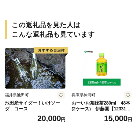
この返礼品を見た人は
こんな返礼品も見ています
福井県池田町
兵庫県神河町
池田産サイダー！いけソー
おーいお茶緑茶280ml 48本
ダ コース
(2ケース) 伊藤園【123317
3】
20,000
15,000
円
円