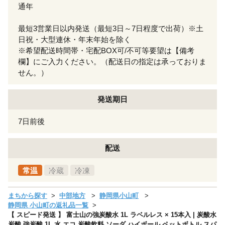
通年
最短3営業日以内発送（最短3日～7日程度で出荷）※土
日祝・大型連休・年末年始を除く
※希望配送時間帯・宅配BOX可/不可等要望は【備考
欄】にご入力ください。（配送日の指定は承っておりま
せん。）
発送期日
7日前後
配送
常温
冷蔵
冷凍
まちから探す
中部地方
静岡県小山町
静岡県 小山町の返礼品一覧
【 スピード発送 】 富士山の強炭酸水 1L ラベルレス × 15本入 | 炭酸水
炭酸 強炭酸 1L 水 エコ 炭酸飲料 ソーダ ハイボール ペットボトル スパ