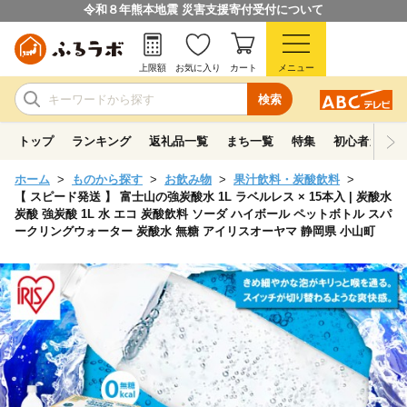
令和８年熊本地震 災害支援寄付受付について
上限額
お気に入り
カート
メニュー
検索
トップ
ランキング
返礼品一覧
まち一覧
特集
初心者ガイド
ホーム
ものから探す
お飲み物
果汁飲料・炭酸飲料
【 スピード発送 】 富士山の強炭酸水 1L ラベルレス × 15本入 | 炭酸水
炭酸 強炭酸 1L 水 エコ 炭酸飲料 ソーダ ハイボール ペットボトル スパ
ークリングウォーター 炭酸水 無糖 アイリスオーヤマ 静岡県 小山町