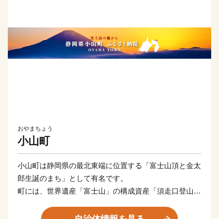
おやまちょう
小山町
小山町は静岡県の最北東端に位置する「富士山頂と金太
郎生誕のまち」として有名です。
町には、世界遺産「富士山」の構成資産「須走口登山
道」と「冨士浅間神社」があり、富士山からの湧き水が
豊富なため、わさびや稲作の生産が盛んで、町内には美