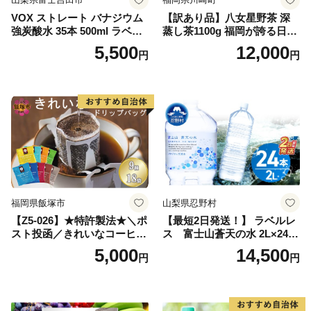
VOX ストレート バナジウム
【訳あり品】八女星野茶 深
強炭酸水 35本 500ml ラベル
蒸し茶1100g 福岡が誇る日本
レス【富士吉田市限定カート
茶_ 訳アリ 常温 お茶 茶袋 常
5,500
12,000
円
円
ン】
備品 おちゃ ocha 茶葉 緑茶
飲料 飲み物 八女 茶 日本茶
深むし茶 深蒸し 訳あり お茶
っぱ tea 八女茶 お手軽 簡単
小分け お土産 お取り寄せ グ
ルメ 福岡 九州 福岡県 国産
日本 ふかむし茶 ふかむし 家
庭用 自宅用 ちゃ りょくちゃ
ふかむしちゃ 急須 甘み 川崎
町 送料無料
福岡県飯塚市
山梨県忍野村
【Z5-026】★特許製法★＼ポ
【最短2日発送！】 ラベルレ
スト投函／きれいなコーヒー
ス 富士山蒼天の水 2L×24本
ドリップバッグ9種セット(18
（4ケース）※離島不可 天然
5,000
14,500
円
円
袋)ゆうパケットでお届け！
水 ミネラルウォーター 水 ペ
ットボトル 2000ml バナジウ
ム天然水 飲料水 軟水 鉱水 国
産 シリカ ミネラル 美容 備蓄