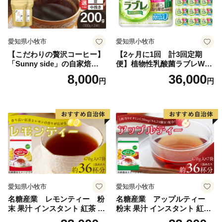
愛知県小牧市
愛知県小牧市
【こだわりの贅沢コーヒー】
【2ヶ月に1回 計3回定期
「Sunny side」の自家焙煎珈
便】植物性乳酸菌ラブレW
琲こまきブレンド（200g）
プレーン36本（計108本）
8,000
36,000
円
円
愛知県小牧市
愛知県小牧市
名糖産業 レモンティー 粉
名糖産業 アップルティー
末 果汁 インスタント 紅茶 ビ
粉末 果汁 インスタント 紅茶
タミンC 袋 ロングセラー 粉
ティー ビタミンC 袋 ロング