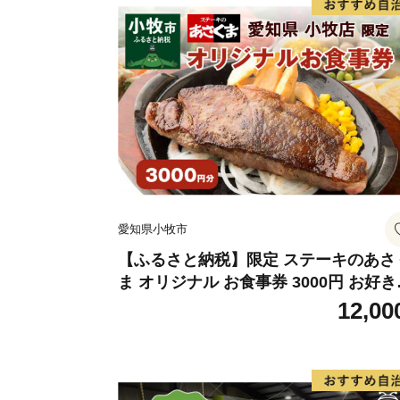
愛知県小牧市
【ふるさと納税】限定 ステーキのあさ
ま オリジナル お食事券 3000円 お好き
メニュー 好きなだけ コーンスープ カ
12,00
サラダ プリン ソフトクリーム デザー
愛知県 小牧店 小牧市 チケット 送料無