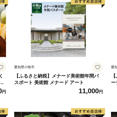
愛知県小牧市
愛
く
【ふるさと納税】メナード美術館年間パ
【
な
スポート 美術館 メナード アート
ー
レー
ル
0
11,000
円
円
ト
ー
料
ン
日
送