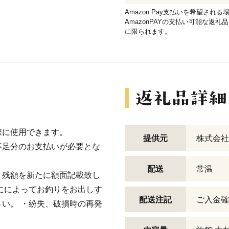
Amazon Pay支払いを希望さ
AmazonPAYの支払い可能な返礼
に限られます。
際に使用できます。
提供元
株式会社
不足分のお支払いが必要とな
配送
常温
、残額を新たに額面記載致し
にによってお釣りをお出しす
配送注記
ご入金確
い。 ・紛失、破損時の再発