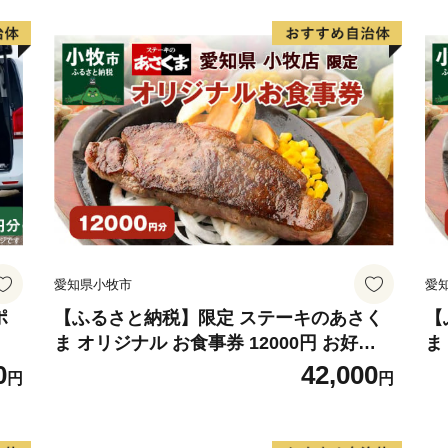
愛知県小牧市
愛
ポ
【ふるさと納税】限定 ステーキのあさく
【
ま オリジナル お食事券 12000円 お好き
ま
なメニュー 好きなだけ コーンスープ カレ
メ
0
42,000
円
円
ー サラダ プリン ソフトクリーム デザー
サ
ト 愛知県 小牧店 小牧市 チケット 送料無
愛
料