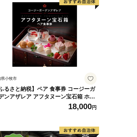
知県小牧市
ふるさと納税】ペア 食事券 コージーガ
デンアザレア アフタヌーン宝石箱 ホテ
特製 デザート 6種類 サンドウィッチ コ
18,000
円
ヒー または 紅茶 スイーツ アフタヌー
ティー チケット 券 2名様分 お祝 誕生
 記念日 名鉄小牧ホテル 愛知県 小牧市
料無料