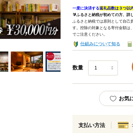
一度に決済する
返礼品数は３つ以
🔰ふるさと納税が初めての方、詳
ふるさと納税では原則として自己負
す。控除の対象となる寄付金額は
でご注意ください。
仕組みについて知る
数量
お気
支払い方法