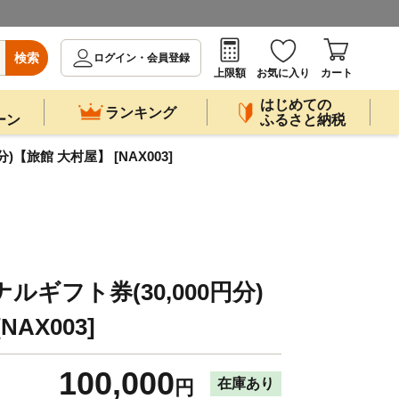
検索
ログイン・会員登録
上限額
お気に入り
カート
はじめての
ランキング
ーン
ふるさと納税
)【旅館 大村屋】 [NAX003]
ルギフト券(30,000円分)
AX003]
100,000
在庫あり
円