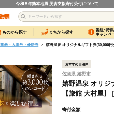
令和８年熊本地震 災害支援寄付受付について
番組･特集
ものから探す
まちから探す
キャンペ
食事券・入場券・優待券
嬉野温泉 オリジナルギフト券(30,000円分
おすすめ自治体
佐賀県 嬉野市
嬉野温泉 オリジナ
【旅館 大村屋】 [N
寄付金額