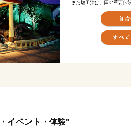
また塩田津は、国の重要伝
り、和紙や鍛冶、石工など
れています。
キャッチフレーズである「
ちづくりに取り組んでいま
行・イベント・体験"