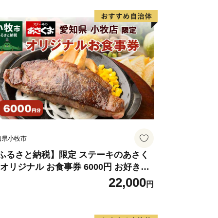
知県小牧市
ふるさと納税】限定 ステーキのあさく
 オリジナル お食事券 6000円 お好きな
ニュー 好きなだけ コーンスープ カレー
22,000
円
ラダ プリン ソフトクリーム デザート
知県 小牧店 小牧市 チケット 送料無料