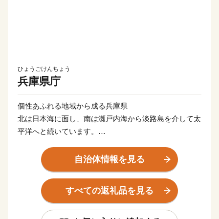
ひょうごけんちょう
兵庫県庁
個性あふれる地域から成る兵庫県
北は日本海に面し、南は瀬戸内海から淡路島を介して太
平洋へと続いています。
兵庫県は、大都市から農山村、離島まで、さまざまな地
域で構成されており、多様な気候と風土を通して、海水
自治体情報を見る
浴やスキー、温泉などの多彩なレジャーが楽しめること
から、「日本の縮図」といわれています。特に、歴史や
すべての返礼品を見る
風土、産業などの違いから、摂津（神戸・阪神）、播
磨、但馬、丹波、淡路の個性豊かな5つの地域に分ける