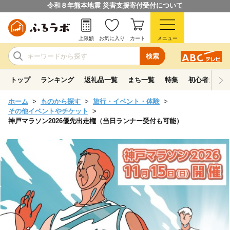
令和８年熊本地震 災害支援寄付受付について
上限額
お気に入り
カート
メニュー
検索
トップ
ランキング
返礼品一覧
まち一覧
特集
初心者ガイド
ホーム
ものから探す
旅行・イベント・体験
その他イベントやチケット
神戸マラソン2026優先出走権（当日ランナー受付も可能）