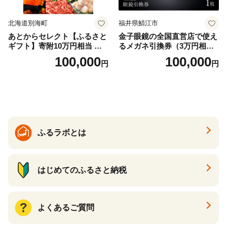
北海道別海町
福井県鯖江市
あとからセレクト【ふるさと
金子眼鏡の全国直営店で使え
ギフト】寄附10万円相当 あ
るメガネ引換券（3万円相
とから選べる！ ギフト いく
当） Bronze
100,000
100,000
円
円
ら ほたて 海鮮 牛肉 別海町
ケーキ アイス （ 後から 選べ
る カタログ カタログポイン
ト カタログギフト あとから
カタログ あとからカタログ
ポイント あとからカタログ
ギフト ふるさと納税 ）
ふるラボとは
はじめてのふるさと納税
よくあるご質問