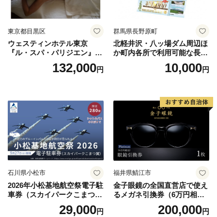
東京都目黒区
群馬県長野原町
ウェスティンホテル東京
北軽井沢・八ッ場ダム周辺ほ
『ル・スパ・パリジエン』選
か町内各所で利用可能な長野
べるボディセラピー90分/1名
原町ふるさと感謝券（3,000
132,000
10,000
円
円
円分）【トラベル 観光 旅行
お土産 群馬県 長野原町 北軽
井沢】
石川県小松市
福井県鯖江市
2026年小松基地航空祭電子駐
金子眼鏡の全国直営店で使え
車券（スカイパークこまつ
るメガネ引換券（6万円相
翼） 駐車場 シャトルバスの
当） Platinum
29,000
200,000
円
円
りばすぐ 石川県 小松市