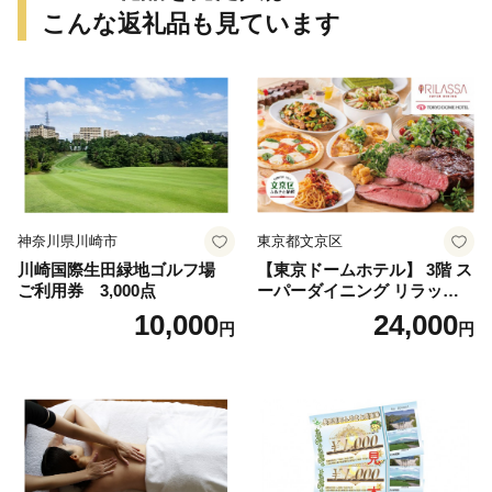
こんな返礼品も見ています
神奈川県川崎市
東京都文京区
川崎国際生田緑地ゴルフ場
【東京ドームホテル】 3階 ス
ご利用券 3,000点
ーパーダイニング リラッサ
ランチブッフェ お食事券 大
10,000
24,000
円
円
人1名様分 関東 東京 ご利用
券 ランチ 昼食 食事券 レスト
ラン ブッフェ 東京都 お食事
券