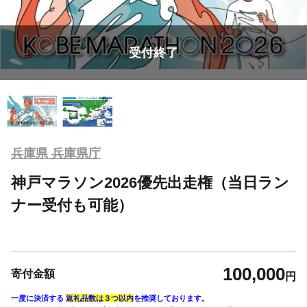
受付終了
兵庫県 兵庫県庁
神戸マラソン2026優先出走権（当日ラン
ナー受付も可能）
100,000
寄付金額
円
一度に決済する
返礼品数は３つ以内
を推奨しております。