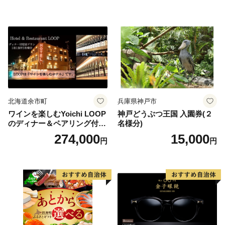
北海道余市町
兵庫県神戸市
ワインを楽しむYoichi LOOP
神戸どうぶつ王国 入園券(２
のディナー＆ペアリング付宿
名様分)
泊プラン＜デラックスツイン
274,000
15,000
円
円
＞