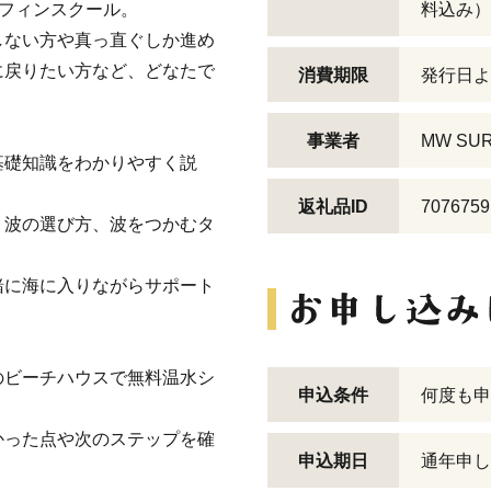
ーフィンスクール。
料込み）
しない方や真っ直ぐしか進め
に戻りたい方など、どなたで
消費期限
発行日よ
事業者
MW SUR
基礎知識をわかりやすく説
返礼品ID
7076759
、波の選び方、波をつかむタ
緒に海に入りながらサポート
のビーチハウスで無料温水シ
申込条件
何度も申
かった点や次のステップを確
申込期日
通年申し