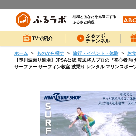
地域とあなたを元気にする
ふるさと納税
ふるラボ
TVで紹介
チャンネル
ホーム
ものから探す
旅行・イベント・体験
お
【鴨川波乗り道場】JPSA公認 渡辺将人プロの『初心者向
サーファー サーフィン教室 波乗り レンタル マリンスポーツ サーフ