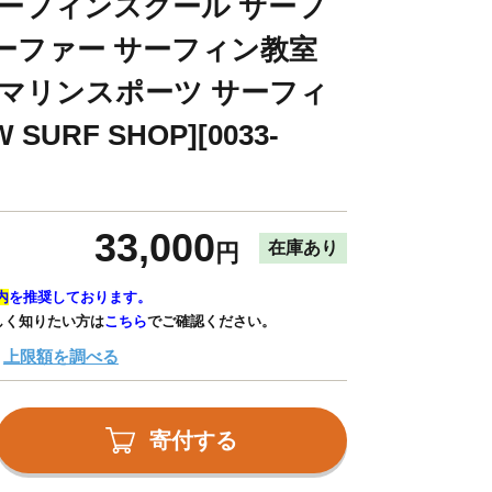
サーフィンスクール サーフ
ーファー サーフィン教室
 マリンスポーツ サーフィ
URF SHOP][0033-
33,000
在庫あり
円
内
を推奨しております。
しく知りたい方は
こちら
でご確認ください。
上限額を調べる
寄付する