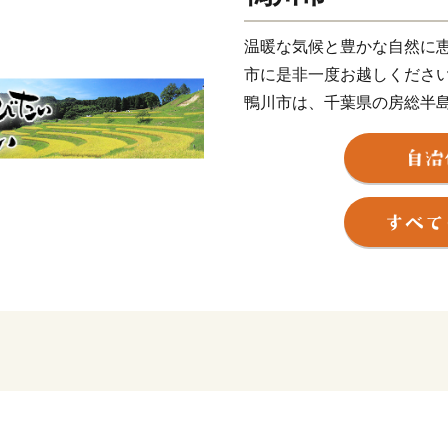
温暖な気候と豊かな自然に恵
市に是非一度お越しくださ
鴨川市は、千葉県の房総半
部に連なる清澄山系と、市
米どころとして知られる長
た地域に市街地が形成温暖
食材に代表される貴重な自
を持つ観光・宿泊施設、充
ある保育・教育環境など、
有しています。