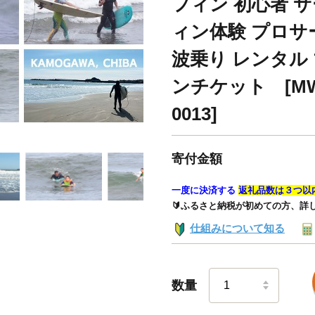
フィン 初心者 
ィン体験 プロサ
波乗り レンタル
ンチケット [MW S
0013]
寄付金額
一度に決済する
返礼品数は３つ以
🔰ふるさと納税が初めての方、詳
仕組みについて知る
数量