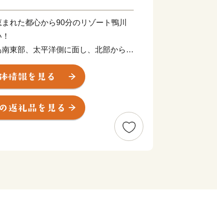
まれた都心から90分のリゾート鴨川
い！
島南東部、太平洋側に面し、北部から東
の中央部を横断する嶺岡山系との間に、
狭平野が開け、その平野が太平洋に面し
な気候と豊かな自然環境、新鮮で豊富な
然資源はもとより、全国レベルの集客力
実した医療・福祉・スポーツ環境や特色
まちづくりの基盤となる地域資源を多数