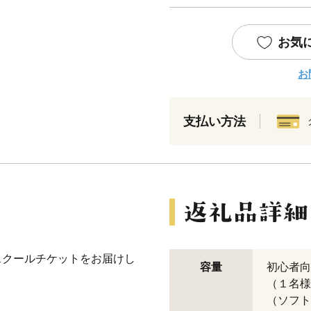
お気
お
支払い方法
フスクールチケットをお届けし
容量
初心者向
（１名様
（ソフト