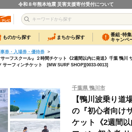
令和８年熊本地震 災害支援寄付受付について
番組･特集
ものから探す
まちから探す
キャンペ
食事券・入場券・優待券
けサーフスクール』２時間チケット《2週間以内に発送》千葉 鴨川 サ
ィンチケット [MW SURF SHOP][0033-0013]
千葉県 鴨川市
【鴨川波乗り道場
の『初心者向け
ケット《2週間以