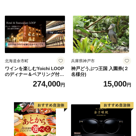
北海道余市町
兵庫県神戸市
ワインを楽しむYoichi LOOP
神戸どうぶつ王国 入園券(２
のディナー＆ペアリング付宿
名様分)
泊プラン＜デラックスツイン
274,000
15,000
円
円
＞