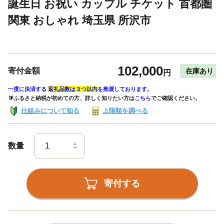
誕生日 お祝い カップル チケット 首都圏
関東 おしゃれ 埼玉県 所沢市
102,000
寄付金額
在庫あり
円
一度に決済する
返礼品数は３つ以内
を推奨しております。
🔰ふるさと納税が初めての方、詳しく知りたい方は
こちら
でご確認ください。
仕組みについて知る
上限額を調べる
数量
寄付する