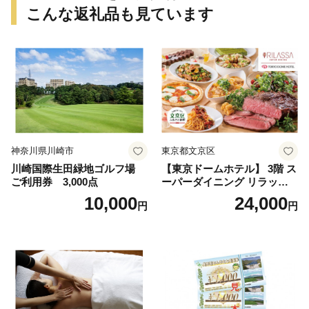
こんな返礼品も見ています
神奈川県川崎市
東京都文京区
川崎国際生田緑地ゴルフ場
【東京ドームホテル】 3階 ス
ご利用券 3,000点
ーパーダイニング リラッサ
ランチブッフェ お食事券 大
10,000
24,000
円
円
人1名様分 関東 東京 ご利用
券 ランチ 昼食 食事券 レスト
ラン ブッフェ 東京都 お食事
券