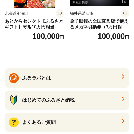
北海道別海町
福井県鯖江市
あとからセレクト【ふるさと
金子眼鏡の全国直営店で使え
ギフト】寄附10万円相当 あ
るメガネ引換券（3万円相
とから選べる！ ギフト いく
当） Bronze
100,000
100,000
円
円
ら ほたて 海鮮 牛肉 別海町
ケーキ アイス （ 後から 選べ
る カタログ カタログポイン
ト カタログギフト あとから
カタログ あとからカタログ
ポイント あとからカタログ
ギフト ふるさと納税 ）
ふるラボとは
はじめてのふるさと納税
よくあるご質問