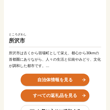
ところざわし
所沢市
所沢市は古くから宿場町として栄え、都心から30kmの
首都圏にありながら、人々の生活と伝統やみどり、文化
が調和した都市です。
日本で初めて飛行場ができた『航空発祥の地』であり、
映画『となりのトトロ』のモデルとなったと言われる里
自治体情報を見る
山の景色が残る狭山丘陵と歴史的な景観の三富新田。
一方、埼玉西武ライオンズの本拠地であるとともに、西
すべての返礼品を見る
武園ゆうえんち、ところざわサクラタウンなどの活気あ
ふれる観光スポットもある、”あれもこれもあるまち”で