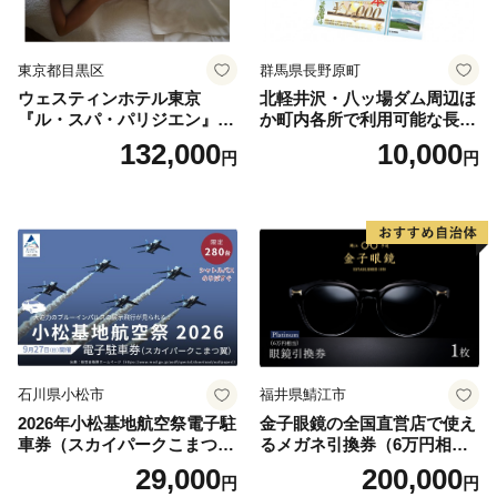
東京都目黒区
群馬県長野原町
ウェスティンホテル東京
北軽井沢・八ッ場ダム周辺ほ
『ル・スパ・パリジエン』選
か町内各所で利用可能な長野
べるボディセラピー90分/1名
原町ふるさと感謝券（3,000
132,000
10,000
円
円
円分）【トラベル 観光 旅行
お土産 群馬県 長野原町 北軽
井沢】
石川県小松市
福井県鯖江市
2026年小松基地航空祭電子駐
金子眼鏡の全国直営店で使え
車券（スカイパークこまつ
るメガネ引換券（6万円相
翼） 駐車場 シャトルバスの
当） Platinum
29,000
200,000
円
円
りばすぐ 石川県 小松市