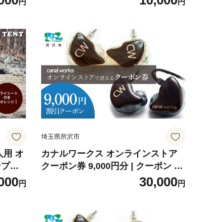
000
10,000
円
円
合せ セ
チケット ランチ 料理 カレー コーヒ
ー ネゴンボ33 埼玉県 所沢市
県 所沢市
埼玉県所沢市
人用 オ
カナルワークス オンラインストア
ンプテ
クーポン券 9,000円分 | クーポン イ
ト あ
ヤホン インイヤーモニター IEM ハ
000
30,000
円
円
キング
ンドメイド 音楽鑑賞 オーディオ ミ
シング
ュージシャン エンジニア 音響 モニ
山岳テ
タリング プロ仕様 ポップス ロック