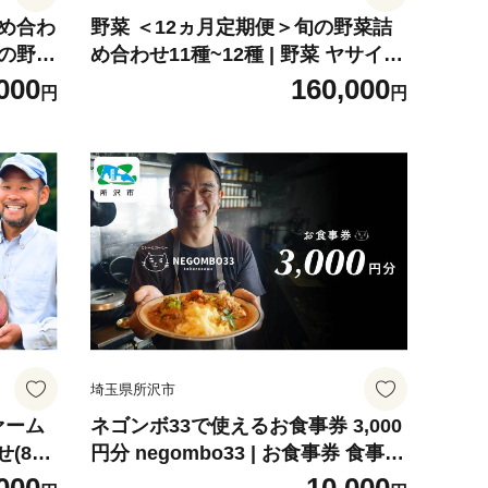
詰め合わ
野菜 ＜12ヵ月定期便＞旬の野菜詰
節の野菜
め合わせ11種~12種 | 野菜 ヤサイ
栽培期
やさい 春野菜 はるやさい ハルヤサ
000
160,000
円
円
ニック
イ 夏野菜 なつやさい ナツヤサイ 秋
 サラ
野菜 あきやさい アキヤサイ 冬野菜
ー 旬
ふゆやさい フユヤサイ 旬野菜 しゅ
せ ギフ
んやさい シュンヤサイ 定期便 季節
世界農業
の野菜 旬の野菜 新鮮野菜 産地直送
有機 オーガニック セット 詰め合わ
せ サラダ 旬 ギフト 12回 世界農業
遺産 埼玉県 所沢市
埼玉県所沢市
ァーム
ネゴンボ33で使えるお食事券 3,000
(8種
円分 negombo33 | お食事券 食事券
野菜詰合
お食事 食事 外食 家族 ファミリー