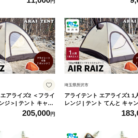
11,000
9,
円
ンマスカット ルバーブ
せ 野菜セット 詰め合わせ 詰
ット 詰め合わせ 旬 お
ット おいしい おすすめ プレゼント
安心 お取り寄せ ギフト
ギフト お取り寄せ 埼玉
 プレゼント 陽子ファ
所沢市
埼玉県所沢市
 エアライズ2 ＜フライ
アライテント エアライズ1 1
ジ＞| テント キャン
レンジ | テント てんと キャ
 登山 登山用 トレッキ
ント きゃんぷ アウトドアテン
205,000
183,
円
グ 軽量 コンパクト シ
うとどあ 登山 登山用 トレッ
2人用 小型テント 山
ハイキング 軽量 コンパクト 
ームテント ソロキャン
ルテント 1人用 小型テント 