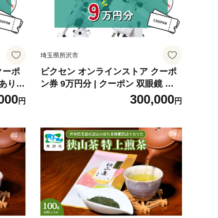
埼玉県所沢市
クーポ
ビクセン オンラインストア クーポ
品あり】
ン券 9万円分 | クーポン 双眼鏡 望
体 天体
遠鏡 天体 天体望遠鏡 天体観察 月
000
300,000
円
円
星空 星
月面 星 星空 星雲 星団 星座 宇宙 天
宙 宙ガ
文 趣味 宙 宙ガール 人気 おすすめ
ixen
ビクセン Vixen 埼玉県 所沢市