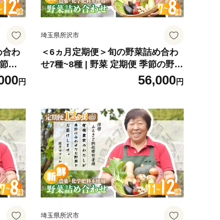
埼玉県所沢市
め合わ
＜6ヵ月定期便＞旬の野菜詰め合わ
季節の
せ7種~8種 | 野菜 定期便 季節の野菜
直送 栽
旬の野菜 新鮮野菜 産地直送 栽培期
000
56,000
円
円
ーガニ
間中農薬不使用 有機 オーガニック
合わせ
フレッシュ セット 詰め合わせ サラ
ムージー
ダ 料理 炒め物 煮物 スムージー 旬
り寄せ
おいしい 安全 安心 お取り寄せ ギフ
回 世界
ト おすすめ 3回 6回 12回 世界農業
遺産 埼玉県 所沢市
埼玉県所沢市