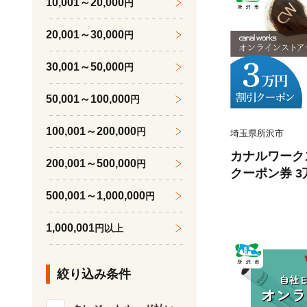
10,001～20,000
円
プ オールシー
能性 耐久性 
20,001～30,000
円
埼玉県 所沢
30,001～50,000
円
50,001～100,000
円
100,001～200,000
円
埼玉県所沢市
カナルワーク
200,001～500,000
円
クーポン券 3
ホン インイヤ
500,001～1,000,000
円
バーサルIEM
賞 オーディオ
1,000,001
円以上
ジニア 音響 
ポップス ロッ
絞り込み条件
クジャズ 埼玉