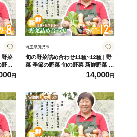
埼玉県所沢市
 野菜
旬の野菜詰め合わせ11種~12種 | 野
の野菜
菜 季節の野菜 旬の野菜 新鮮野菜 産
菜詰め
地直送 栽培期間中農薬不使用 有機
000
14,000
円
円
間中農
オーガニック フレッシュ セット 詰
フレッ
め合わせ サラダ 料理 炒め物 煮物
ダ 料理
スムージー 旬 おいしい 安全 安心
おいしい
お取り寄せ ギフト おすすめ 世界農
 おすす
業遺産 埼玉県 所沢市
市