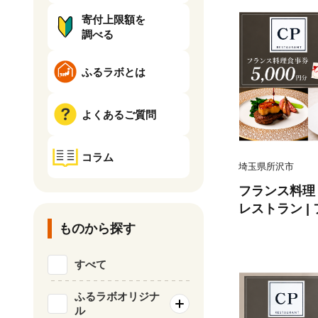
寄付上限額を
調べる
ふるラボとは
よくあるご質問
コラム
埼玉県所沢市
フランス料理 食
レストラン |
お食事券 食事
ものから探す
ランチ ディナ
ト 記念日 誕
すべて
チケット 首都
県 所沢市
ふるラボオリジナ
ル