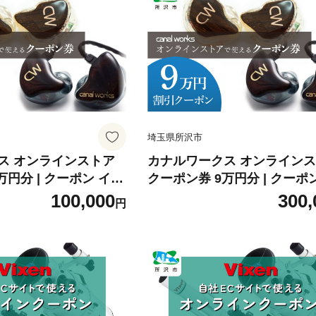
ズン シンプル 快適 機
ント ドームテント ソロキャン
耐風性 おすすめ 人気
ールシーズン シンプル 快適 
市
耐久性 耐風性 おすすめ 人気
所沢市
埼玉県所沢市
ス オンラインストア
カナルワークス オンライン
万円分 | クーポン イヤ
クーポン券 9万円分 | クーポ
ーモニター IEM ユニ
ホン インイヤーモニター IEM
100,000
300,
円
 ハンドメイド 音楽鑑
バーサルIEM ハンドメイド 
 ミュージシャン エン
賞 オーディオ ミュージシャン
モニタリング プロ仕様
ジニア 音響 モニタリング プ
ク アニソン クラシッ
ポップス ロック アニソン ク
県 所沢市
クジャズ カナルワークス 埼玉
沢市