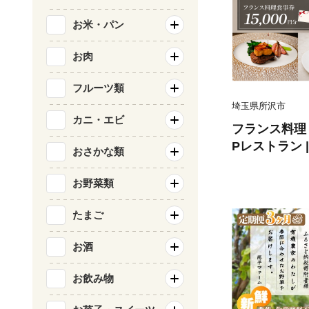
お米・パン
お肉
フルーツ類
埼玉県所沢市
カニ・エビ
フランス料理 食
Pレストラン 
おさかな類
お食事券 食事
ランチ ディナ
お野菜類
ト 記念日 誕
チケット 首都
たまご
県 所沢市
お酒
お飲み物