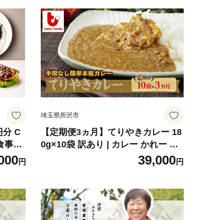
埼玉県所沢市
円分 C
【定期便3ヵ月】てりやきカレー 18
 食事券
0g×10袋 訳あり | カレー かれー 訳
レンチ
あり てりやきカレー 冷凍カレー カ
000
39,000
円
円
 ギフ
レー 時短 レンチン 冷凍食品 保存食
祝い カ
常備食 ギフト プレゼント 自宅用 本
 おしゃ
格 中辛 甘口 子供 お子様カレー た
まねぎ おいしい おすすめ 人気 タミ
ー食品 埼玉県 所沢市