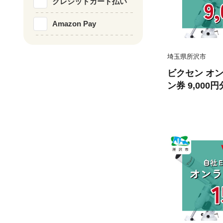
クレジットカード払い
Amazon Pay
埼玉県所沢市
ビクセン オ
ン券 9,00
り】 | クー
天体望遠鏡 天
空 星雲 星団 
宙ガール 人気
xen 埼玉県 