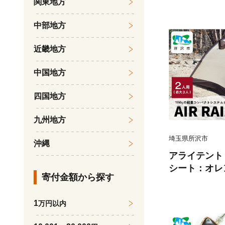
関東地方
じく シャイ
果物 食感 セ
中部地方
いしい 安全 
おすすめ 贈答
近畿地方
ーム 埼玉県 
中国地方
四国地方
九州地方
埼玉県所沢市
沖縄
アライテント
シート：オレン
寄付金額から探す
プ アウトドア
ング ハイキン
1
万円以内
ングルテント 
岳テント ド