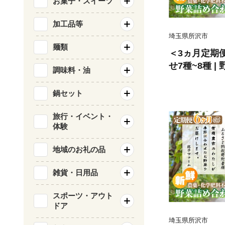
お菓子・スイーツ
加工品等
埼玉県所沢市
麺類
＜3ヵ月定期
せ7種~8種 |
調味料・油
旬の野菜 新鮮
間中農薬不使
鍋セット
フレッシュ セ
ダ 料理 炒め
旅行・イベント・
体験
おいしい 安全
ト おすすめ 3
地域のお礼の品
遺産 埼玉県 
雑貨・日用品
スポーツ・アウト
ドア
埼玉県所沢市