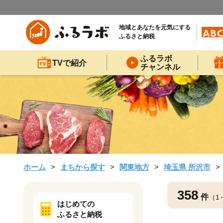
地域とあなたを元気にする
ふるさと納税
ふるラボ
TVで紹介
チャンネル
ホーム
まちから探す
関東地方
埼玉県 所沢市
358
件
（1
はじめての
ふるさと納税