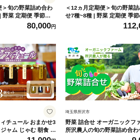
便＞旬の野菜詰め合わ
＜12ヵ月定期便＞旬の野菜
 | 野菜 定期便 季節の
せ7種~8種 | 野菜 定期便 季
 新鮮野菜 産地直送 栽
旬の野菜 新鮮野菜 産地直送 
80,000
112,
円
不使用 有機 オーガニ
間中農薬不使用 有機 オーガ
ュ セット 詰め合わせ
フレッシュ セット 詰め合わせ
炒め物 煮物 スムージー
ダ 料理 炒め物 煮物 スムージ
安全 安心 お取り寄せ
おいしい 安全 安心 お取り寄
 3回 6回 12回 世界
ト おすすめ 3回 6回 12回 
県 所沢市
遺産 埼玉県 所沢市
埼玉県所沢市
フィチュール おまかせ3
野菜 詰合せ オーガニックフ
) | ジャム じゃむ 朝食 パ
所沢農人の旬の野菜詰め合わせ
 キウイ あんず いち
以上) | 野菜 やさい ヤサイ 