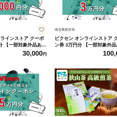
埼玉県所沢市
ンラインストア クーポ
ビクセン オンラインストア 
0円分 【一部対象外品あ
ン券 3万円分 【一部対象外
ポン 双眼鏡 望遠鏡 天体
| クーポン 双眼鏡 望遠鏡 天
30,000
100,
円
体観察 月 月面 星 星
望遠鏡 天体観察 月 月面 星 
星座 宇宙 天文 趣味 宙
雲 星団 星座 宇宙 天文 趣味 
 おすすめ ビクセン Vi
ール 人気 おすすめ ビクセン V
所沢市
埼玉県 所沢市