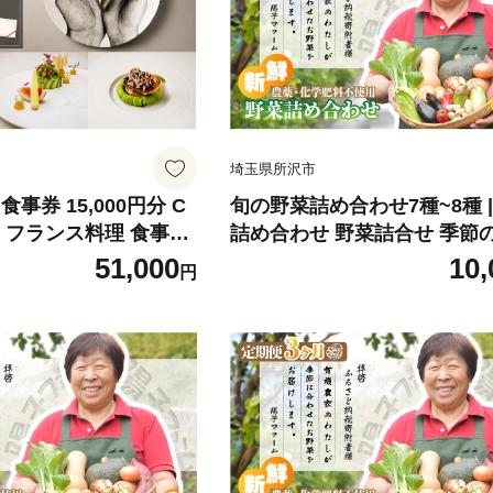
埼玉県所沢市
事券 15,000円分 C
旬の野菜詰め合わせ7種~8種 |
| フランス料理 食事券
詰め合わせ 野菜詰合せ 季節
 レストラン フレンチ
詰め合わせ 旬の野菜 新鮮野
51,000
10,
円
ー グルメギフト ギフ
合わせ 野菜 産地直送 栽培期
生日 お祝い カップル
薬不使用 有機 オーガニック 
圏 関東 おしゃれ 埼玉
シュ セット 詰め合わせ サラ
炒め物 煮物 スムージー 旬 
安全 安心 お取り寄せ ギフト
め 世界農業遺産 埼玉県 所沢