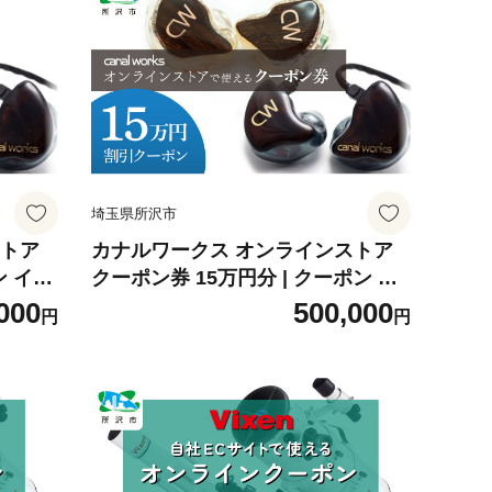
プ オ
アニソン クラシックジャズ 埼玉県
機能性
所沢市
 埼玉県
埼玉県所沢市
ストア
カナルワークス オンラインストア
ン イヤ
クーポン券 15万円分 | クーポン イ
 ユニ
ヤホン インイヤーモニター IEM ユ
000
500,000
円
円
音楽鑑
ニバーサルIEM ハンドメイド 音楽
 エン
鑑賞 オーディオ ミュージシャン エ
ロ仕様
ンジニア 音響 モニタリング プロ仕
ラシッ
様 ポップス ロック アニソン クラシ
県 所
ックジャズ 埼玉県 所沢市