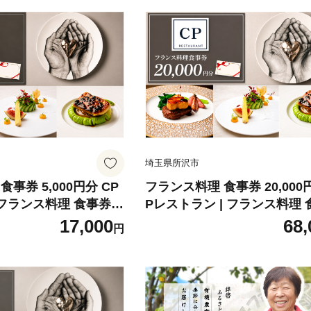
埼玉県所沢市
事券 5,000円分 CP
フランス料理 食事券 20,000
 フランス料理 食事券
Pレストラン | フランス料理
 レストラン フレンチ
お食事券 食事 レストラン フ
17,000
68,
円
ー グルメギフト ギフ
ランチ ディナー グルメギフト
生日 お祝い カップル
ト 2万円分 記念日 誕生日 お
圏 関東 おしゃれ 埼玉
ップル チケット 首都圏 関東
れ 埼玉県 所沢市