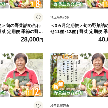
埼玉県所沢市
便＞旬の野菜詰め合わ
＜3ヵ月定期便＞旬の野菜詰
 野菜 定期便 季節の野菜
せ11種~12種 | 野菜 定期便 
野菜 産地直送 栽培期
野菜 旬の野菜 新鮮野菜 産地
28,000
40,
円
用 有機 オーガニック
培期間中農薬不使用 有機 オ
ット 詰め合わせ サラ
ック フレッシュ セット 詰め
物 煮物 スムージー 旬
サラダ 料理 炒め物 煮物 ス
 安心 お取り寄せ ギフ
旬 おいしい 安全 安心 お取
回 6回 12回 世界農業
ギフト おすすめ 3回 6回 12
所沢市
農業遺産 埼玉県 所沢市
埼玉県所沢市