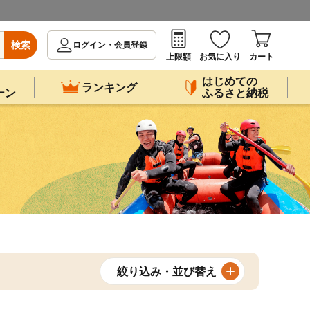
検索
ログイン・会員登録
上限額
お気に入り
カート
はじめての
ランキング
ーン
ふるさと納税
絞り込み・並び替え