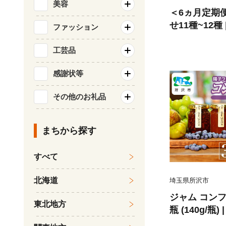
美容
＜6ヵ月定期
せ11種~12種
ファッション
野菜 旬の野菜
培期間中農薬
工芸品
ック フレッシ
感謝状等
サラダ 料理 
旬 おいしい 
その他のお礼品
ギフト おすすめ
農業遺産 埼玉
まちから探す
すべて
北海道
埼玉県所沢市
ジャム コン
東北地方
瓶 (140g/瓶
ンブルーベリー