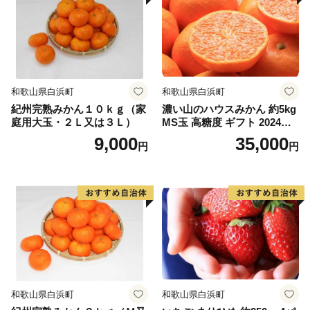
和歌山県白浜町
和歌山県白浜町
紀州完熟みかん１０ｋｇ（家
濃い山のハウスみかん 約5kg
庭用大玉・２Ｌ又は３Ｌ）
MS玉 高糖度 ギフト 2024年7
月以降発送分
9,000
35,000
円
円
和歌山県白浜町
和歌山県白浜町