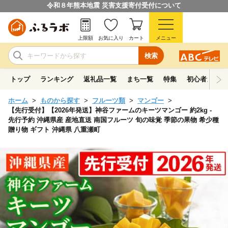
令和８年熊本地震 災害支援寄付受付について
上限額
お気に入り
カート
メニュー
検索
トップ
ランキング
返礼品一覧
まち一覧
特集
初心者ガイド
ホーム
ものから探す
フルーツ類
マンゴー
【先行受付】【2026年発送】神谷ファームのキーツマンゴー 約2kg -
先行予約 沖縄県産 産地直送 南国フルーツ 旬の味覚 季節の果物 希少種
贈り物 ギフト 沖縄県 八重瀬町