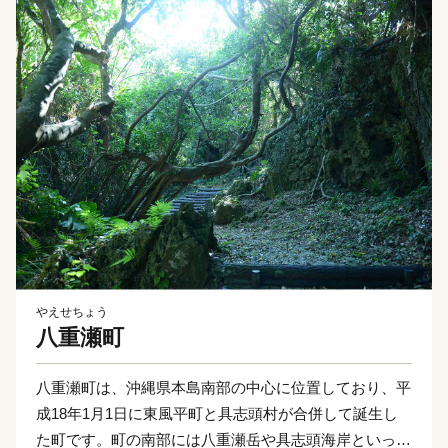
やえせちょう
八重瀬町
八重瀬町は、沖縄県本島南部の中心に位置しており、平
成18年1月1日に東風平町と具志頭村が合併して誕生し
た町です。町の南部には八重瀬岳や具志頭海岸といった