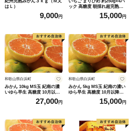
紀州完熟みかん３ｋｇ（Ｍ又
いちご まりひめ 約250g×4パ
はＬ）
ック 高糖度 朝採れ超完熟ま
りひめ 1月以降発送分
9,000
15,000
円
円
和歌山県白浜町
和歌山県白浜町
みかん 10kg MS玉 紀南の濃
みかん 5kg MS玉 紀南の濃い
いゆら早生 高糖度 10月以降
ゆら早生 高糖度 10月以降発
発送 マルチ被覆栽培
送 マルチ被覆栽培
27,000
15,000
円
円