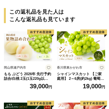
重瀬町
ン 南国 手作り 果実100％ お
すすめ 沖縄県 八重瀬町【価
この返礼品を見た人は
格改定】
こんな返礼品も見ています
岡山県瀬戸内市
香川県東かがわ市
もも ぶどう 2026年 先行予約
シャインマスカット 【ご家
詰合/白桃 2玉(1玉220g以
庭用】 2～6房(約2kg) 葡萄 ぶ
上)・シャインマスカット 晴
どう ブドウ フルーツ 果物 く
39,000
19,000
円
円
王 2房(1房480g以上) 化粧箱
だもの 果実 旬の果物 旬のフ
入り 岡山県産 国産 フルーツ
ルーツ 香川 香川県 東かがわ
果物 ギフト
市