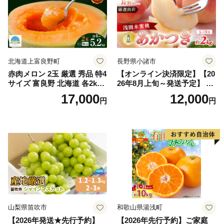
北海道上富良野町
長野県小諸市
赤肉メロン 2玉 厳選 秀品 特4
【オンライン決済限定】【20
サイズ 富良野 北海道 各2kg
26年8月上旬～発送予定】 先
～2.6kg 2玉 セット ファーム
行予約 「浅間水蜜桃プレミ
17,000
12,000
円
円
富良野 メロン めろん 果物 く
アム」 もも あかつき 秀品 約
だもの フルーツ デザート 旬
2kg 5～9玉 贈答品 ふるさと
の果物 旬のフルーツ
納税 果物 桃 フルーツ モモ
果肉 長野県産 小諸市
山梨県笛吹市
和歌山県湯浅町
【2026年発送★先行予約】
【2026年先行予約】ご家庭