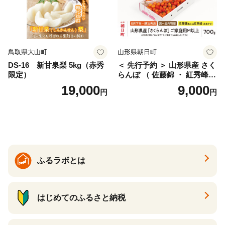
鳥取県大山町
山形県朝日町
DS-16 新甘泉梨 5kg（赤秀
＜ 先行予約 ＞ 山形県産 さく
限定）
らんぼ （ 佐藤錦 ・ 紅秀峰
） ご家庭用 M以上 700g 【20
19,000
9,000
円
円
26年6月下旬から7月上旬発
送】 山形県 果物 フルーツ 初
夏 夏 送料無料
ふるラボとは
はじめてのふるさと納税