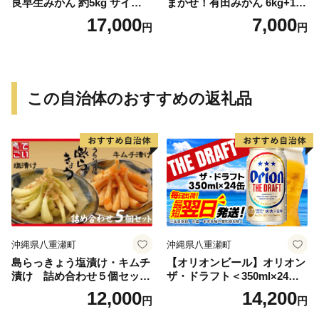
良早生みかん 約5kg サイズお
まかせ！有田みかん 6kg+1kg
まかせ【sml106C】
保証分 11月から12月下旬ま
17,000
7,000
円
円
でに順次発送致します。 / 訳
ありみかん 有田みかん みか
ん ミカン 蜜柑 柑橘 温州みか
ん 和歌山 ご家庭用
この自治体のおすすめの返礼品
沖縄県八重瀬町
沖縄県八重瀬町
島らっきょう塩漬け・キムチ
【オリオンビール】オリオン
漬け 詰め合わせ５個セット
ザ・ドラフト＜350ml×24缶
- らっきょう漬け 国産 沖縄県
＞-ビール オリオン ビール 1
12,000
14,200
円
円
産 らっきょ 島らっきょ 疲労
ケース 350ml 24本 すっきり
回復 滋養強壮 人気 漬物 沖縄
飲みやすい こだわり 改良 リ