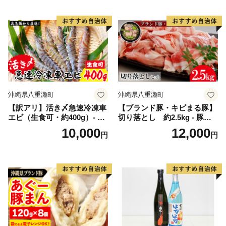
県 八重瀬町
ニューアル おすすめ 沖縄県
八重瀬町【価格改定YI】
沖縄県八重瀬町
沖縄県八重瀬町
【訳アリ】活き〆急速冷凍車
【ブランド豚・キビまる豚】
エビ（生食可・約400g）- 海
切り落とし 約2.5kg - 豚肉
老 車えび 車海老 冷凍 生エビ
小分け 500gずつ 部位混合
10,000
12,000
円
円
国産 養殖 えび天 エビフライ
色々楽しめる 人気 しょうが
塩焼き 人気 沖縄県 八重瀬町
焼き 肉じゃが 豚丼 豚キムチ
肉巻き アレンジ 色々 人気 ブ
ランド豚 おすすめ 沖縄県 八
重瀬町【価格改定】