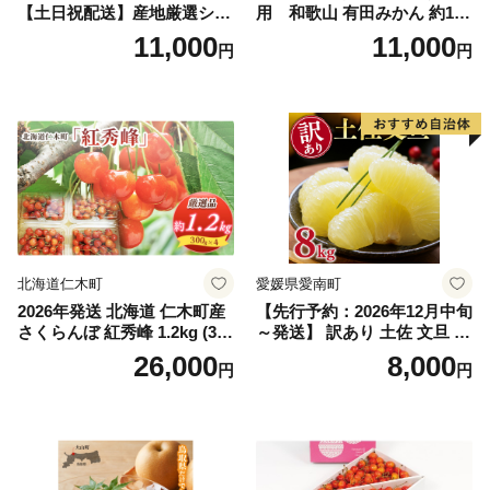
【土日祝配送】産地厳選シャ
用 和歌山 有田みかん 約10k
インマスカット1.2kg～1.3kg
g (2L、3Lサイズ)【湯浅町】
11,000
11,000
円
円
（2房～3房）※沖縄・離島配
_ZJ6079
送不可※ 106-003-sku02-26y
｜シャインマスカット 発送
笛吹市 山梨県 フルーツ 果物
ぶどう 葡萄 大粒 シャインマ
スカット おすすめ シャイン
マスカット 贈答 ギフト 産地
笛吹市 シャインマスカット
笛吹 葡萄 国産 ぶどう 人気
国産 1.2kg 先行｜
北海道仁木町
愛媛県愛南町
2026年発送 北海道 仁木町産
【先行予約：2026年12月中旬
さくらんぼ 紅秀峰 1.2kg (300
～発送】 訳あり 土佐 文旦 8k
g×4パック) Lサイズ以上 旬
g (Mサイズ以上サイズミック
26,000
8,000
円
円
桜桃 産地直送 サクランボ チ
ス) 8000円 わけあり ぶんた
ェリー フルーツ 果物 果物類
ん みかん mikan 蜜柑 ミカン
仁木町 仁木 [松山商店]
土佐文旦 家庭用 産地直送 国
産 農家直送 期間限定 特産品
サイズミックス くらもとフ
ァーム 愛南町 愛媛県