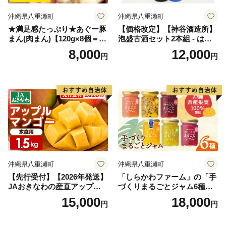
沖縄県八重瀬町
沖縄県八重瀬町
★満足感たっぷり★あぐー豚
【価格改定】【神谷酒造所】
まん(肉まん)【120g×8個＝96
泡盛古酒セット2本組 ‐ はな
0g】袋のまま電子レンジで温
はな古酒 25度 熟成古酒 南光
8,000
12,000
円
円
めて、お召し上がりくださ
40度 720ml 飲み比べ 泡盛 甘
い。- 小分け 便利 冷凍 おや
い 香り フルーティー 華やか
つ 惣菜 人気 おすすめ 手軽
優しい 甘さ 沖縄県 八重瀬町
個包装 レンジ 沖縄県産あぐ
ー豚 レンチン 簡単調理 沖縄
県 八重瀬【価格改定】
沖縄県八重瀬町
沖縄県八重瀬町
【先行受付】【2026年発送】
「しらかわファーム」の「手
JAおきなわの産直アップル
づくりまるごとジャム6種」-
マンゴー 約1.5kg【ご家庭
6個 詰め合わせ セット マン
15,000
18,000
円
円
用・白箱】- 先行予約 沖縄 産
ゴー ドラゴンフルーツ 秋ミ
地直送 南国フルーツ 旬の味
カン カーブチー グアバ ロー
覚 家庭用 オススメ 沖縄県 八
ゼル ハイビスカス パッショ