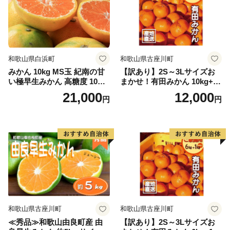
和歌山県白浜町
和歌山県古座川町
みかん 10kg MS玉 紀南の甘
【訳あり】2S～3Lサイズお
い極早生みかん 高糖度 10月
まかせ！有田みかん 10kg+2k
以降発送 マルチ被覆栽培
g保証分 11月から12月下旬ま
21,000
12,000
円
円
でに順次発送致します。 / 訳
ありみかん 有田みかん みか
ん ミカン 蜜柑 柑橘 温州みか
ん 和歌山 ご家庭用
和歌山県古座川町
和歌山県古座川町
≪秀品≫和歌山由良町産 由
【訳あり】2S～3Lサイズお