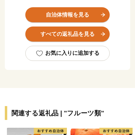
豊かな自然が広がっており、農業、畜産、漁業が盛んに
おこなわれています。町の北部地域は、大型店舗の進出
自治体情報を見る
や集合住宅の増加など、都市化が進展しており、田園と
都市が共存する町となっています。
すべての返礼品を見る
お気に入りに追加する
関連する返礼品 | "フルーツ類"