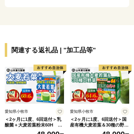
まちですが、その知名度は低く、大都市圏からの来訪者
や定着人口の伸び悩み、若者人口の流出等課題も抱えて
いました。昭和63年度から平成元年度にかけて、国は、
自治省を中心に「ふるさと創世」の起爆剤として「自ら
考え自ら行う地域づくり」事業（1億円事業）を推進し
てきました。
関連する返礼品 | "加工品等"
印南町では、1億円事業として人材育成のため「かえる
基金」を創設しました。更に、平成7年度「地域づくり
推進事業」を財源に全国に類を見ない「かえる」をテー
マとしたユニークな橋（かえる橋）を建設しました。多
くの人々を招き入れ、町発展への願いを込めたもので
す。『努力、忍耐、飛躍』を象徴する ”柳に跳びつくか
える”（小野道風）をイメージし、「考える」「人をか
える」「町をかえる」「古里へかえる」「栄える」とい
愛知県小牧市
愛知県小牧市
う5つの”かえる”にひっかけ、ネーミングしています。
＜2ヶ月に1度、6回送付＞乳
＜2ヶ月に1度、6回送付＞国
酸菌＋大麦若葉粉末60H 山
産有機大麦若葉＆30種の野
【印南町の農林水産業】
本漢方 定期便
菜 山本漢方 定期便