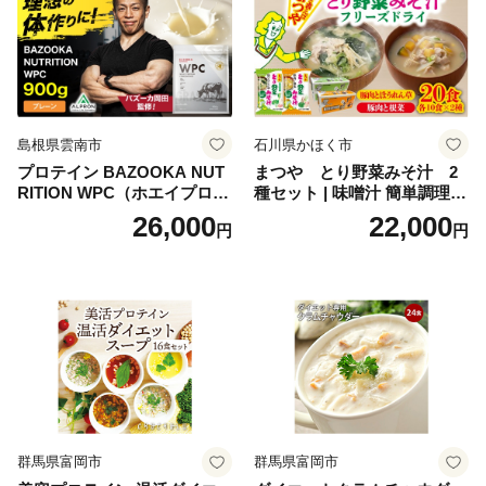
おせち こだわりおせち 惣菜
老舗おせち ふるさと納税お
せち 御節 お節料理 正月 調理
不要 おせち料理2027
島根県雲南市
石川県かほく市
プロテイン BAZOOKA NUT
まつや とり野菜みそ汁 2
RITION WPC（ホエイプロテ
種セット | 味噌汁 簡単調理
イン）＜プレーン＞ 900g｜
お味噌 おみそ みそ とり野菜
26,000
22,000
円
円
バズーカ岡田監修・植物由来
時短料理 時短ごはん ご当地
の甘味料使用・国内製造 島
フリーズドライ
根県雲南市/株式会社アルプ
ロン [AIEN005]
群馬県富岡市
群馬県富岡市