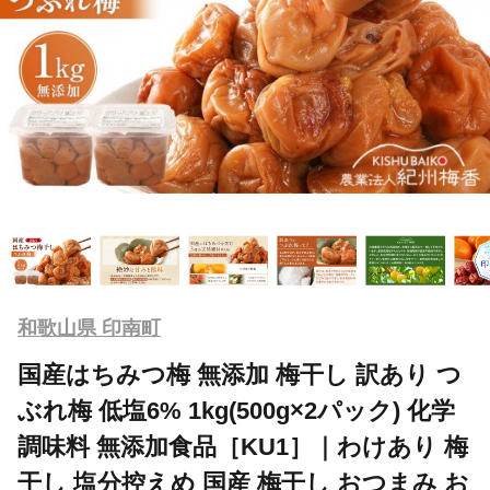
和歌山県 印南町
国産はちみつ梅 無添加 梅干し 訳あり つ
ぶれ梅 低塩6% 1kg(500g×2パック) 化学
調味料 無添加食品［KU1］｜わけあり 梅
干し 塩分控えめ 国産 梅干し おつまみ お