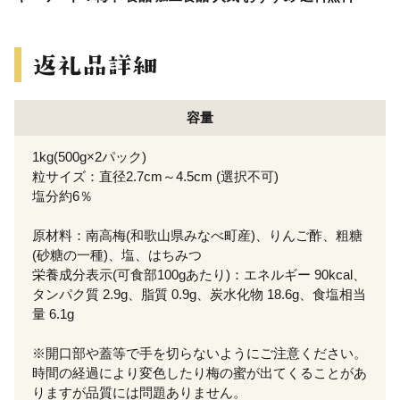
容量
1kg(500g×2パック)
粒サイズ：直径2.7cm～4.5cm (選択不可)
塩分約6％
原材料：南高梅(和歌山県みなべ町産)、りんご酢、粗糖
(砂糖の一種)、塩、はちみつ
栄養成分表示(可食部100gあたり)：エネルギー 90kcal、
タンパク質 2.9g、脂質 0.9g、炭水化物 18.6g、食塩相当
量 6.1g
※開口部や蓋等で手を切らないようにご注意ください。
時間の経過により変色したり梅の蜜が出てくることがあ
りますが品質には問題ありません。