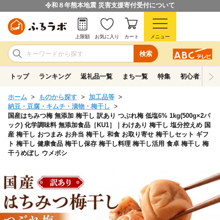
令和８年熊本地震 災害支援寄付受付について
上限額
お気に入り
カート
メニュー
検索
トップ
ランキング
返礼品一覧
まち一覧
特集
初心者ガイド
ホーム
ものから探す
加工品等
納豆・豆腐・キムチ・漬物・梅干し
国産はちみつ梅 無添加 梅干し 訳あり つぶれ梅 低塩6% 1kg(500g×2パ
ック) 化学調味料 無添加食品［KU1］｜わけあり 梅干し 塩分控えめ 国
産 梅干し おつまみ お弁当 梅干し 和食 お取り寄せ 梅干しセット ギフ
ト 梅干し 健康食品 梅干し保存 梅干し料理 梅干し活用 食卓 梅干し 梅
干うめぼし ウメボシ