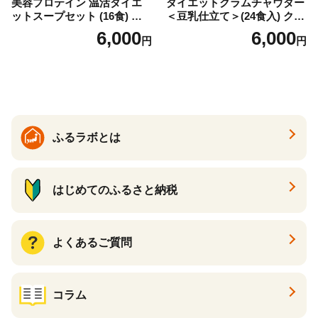
美容プロテイン 温活ダイエ
ダイエットクラムチャウダー
ットスープセット (16食) 小
＜豆乳仕立て＞(24食入) クラ
分け スープ 食べ比べ セット
ムチャウダー 豆乳 ダイエッ
6,000
6,000
円
円
詰合せ クラムチャウダー チ
ト スープ プロテイン たんぱ
ゲ コーン ポタージュ トマト
く質 食物繊維 食品 F20E-799
温活 ダイエット 美容 プロテ
イン 食品 F20E-809
ふるラボとは
はじめてのふるさと納税
よくあるご質問
コラム