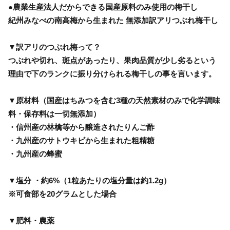
●農業生産法人だからできる国産原料のみ使用の梅干し
紀州みなべの南高梅から生まれた 無添加訳アリつぶれ梅干し
▼訳アリのつぶれ梅って？
つぶれや切れ、斑点があったり、果肉品質が少し劣るという
理由で下のランクに振り分けられる梅干しの事を言います。
▼原材料（国産はちみつを含む3種の天然素材のみで化学調味
料・保存料は一切無添加）
・信州産の林檎等から醸造されたりんご酢
・九州産のサトウキビから生まれた粗精糖
・九州産の蜂蜜
▼塩分 ・約6%（1粒あたりの塩分量は約1.2g）
※可食部を20グラムとした場合
▼肥料・農薬