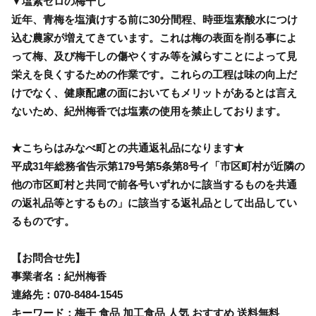
▼塩素ゼロの梅干し
近年、青梅を塩漬けする前に30分間程、時亜塩素酸水につけ
込む農家が増えてきています。これは梅の表面を削る事によ
って梅、及び梅干しの傷やくすみ等を減らすことによって見
栄えを良くするための作業です。これらの工程は味の向上だ
けでなく、健康配慮の面においてもメリットがあるとは言え
ないため、紀州梅香では塩素の使用を禁止しております。
★こちらはみなべ町との共通返礼品になります★
平成31年総務省告示第179号第5条第8号イ「市区町村が近隣の
他の市区町村と共同で前各号いずれかに該当するものを共通
の返礼品等とするもの」に該当する返礼品として出品してい
るものです。
【お問合せ先】
事業者名：紀州梅香
連絡先：070-8484-1545
キーワード：梅干 食品 加工食品 人気 おすすめ 送料無料