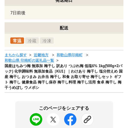
発送期日
7日前後
配送
常温
冷蔵
冷凍
まちから探す
近畿地方
和歌山県印南町
和歌山県 印南町の返礼品一覧
国産はちみつ梅 無添加 梅干し 訳あり つぶれ梅 低塩6% 1kg(500g×2パ
ック) 化学調味料 無添加食品［KU1］｜わけあり 梅干し 塩分控えめ 国
産 梅干し おつまみ お弁当 梅干し 和食 お取り寄せ 梅干しセット ギフ
ト 梅干し 健康食品 梅干し保存 梅干し料理 梅干し活用 食卓 梅干し 梅
干うめぼし ウメボシ
このページをシェアする