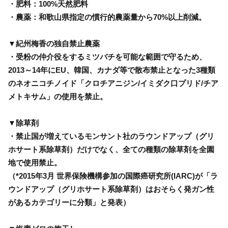
・肥料：100%天然肥料
・農薬：和歌山県指定の慣行的農薬量から70%以上削減。
▼紀州梅香の独自禁止農薬
・受粉の仲介役をするミツバチを可能な範囲で守るため、
2013～14年にEU、韓国、カナダ等で散布禁止となった3種類
のネオニコチノイド「クロチアニジン/イミダク口プリド/チア
メトキサム」の使用を禁止。
▼除草剤
・禁止国が増えているモンサント社のラウンドアップ（グリ
ホサート系除草剤）だけでなく、全ての種類の除草剤を全園
地で使用禁止。
（*2015年3月 世界保険機構参加の国際癌研究所(IARC)が「ラ
ウンドアップ（グリホサート系除草剤）はおそらく発ガン性
があるカテゴリーに分類」と発表）