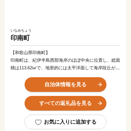
いなみちょう
印南町
【和歌山県印南町】
印南町は、紀伊半島西部海岸のほぼ中央に位置し、総面
積は113.62㎢で、地形的には太平洋面して海岸段丘が広
がっており、北東部では紀伊山地西端の真妻山、三里ヶ
峰などの山々が連なっています。
自治体情報を見る
また、三ヶ峰付近からは切目川が流れ、印南原付近から
は印南川が町の中心部を流れて太平洋に注いでいます。
すべての返礼品を見る
【かえる橋】
印南町は歴史も古く、数々の伝説や言伝えを残す歴史遺
お気に入りに追加する
産が町内に多く点在するなど、観光面でも魅力を秘めた