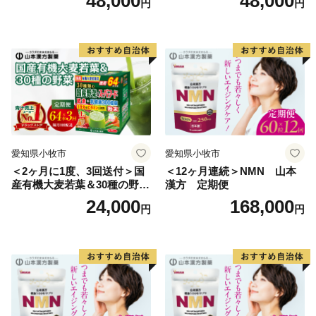
48,000
48,000
円
円
農業は、温暖な気候を活かし、ミニトマトなど野菜を中
心として、花卉のハウス栽培等が。漁業では、岩礁地帯
の伊勢エビ等を対象とした刺し網漁業とアワビ、トコブ
シ、海草等の採貝漁業がおこなわれ、沖合ではイサキ、
タイ等を対象とした一本釣りやイワシ等を対象とした敷
き網（棒受け網）漁業、タチウオ、フグ等を対象とした
延べ縄漁業など、農林水産業が盛んな町です。
愛知県小牧市
愛知県小牧市
【印南祭り】
＜2ヶ月に1度、3回送付＞国
＜12ヶ月連続＞NMN 山本
印南町を祭り一色に染める「印南祭り」。毎年10月2
産有機大麦若葉＆30種の野
漢方 定期便
日、日高地方の秋祭りのトップを切って行われる、宇杉
菜 山本漢方 定期便
24,000
168,000
円
円
八幡と山口八幡両神社の合同秋季祭礼です。
宇杉八幡神社の祭礼は4台の屋台と神輿が勢いよく印南
川に飛び込み、祭装束の男衆が肩まで水につかりながら
川を渡る勇ましい祭り。一方の山口八幡神社の祭礼は6
台の屋台と神輿が登場。屋台をぶつけ合いながら印南港
まで御渡、浜辺では雑賀踊りや奴踊り、獅子舞が奉納さ