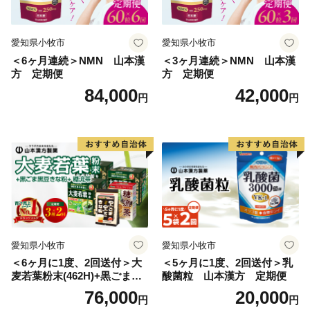
れます。
愛知県小牧市
愛知県小牧市
＜6ヶ月連続＞NMN 山本漢
＜3ヶ月連続＞NMN 山本漢
方 定期便
方 定期便
84,000
42,000
円
円
愛知県小牧市
愛知県小牧市
＜6ヶ月に1度、2回送付＞大
＜5ヶ月に1度、2回送付＞乳
麦若葉粉末(462H)+黒ごま黒
酸菌粒 山本漢方 定期便
豆きな粉+ 糖流茶 山本漢
76,000
20,000
円
円
方 定期便