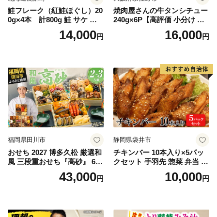
鮭フレーク（紅鮭ほぐし）20
焼肉屋さんの牛タンシチュー
0g×4本 計800g 鮭 サケ 鮭
240g×6P【高評価 小分け 惣
ほぐし サケフレーク シャケ
菜 牛たん 一人暮らし 冷凍】
14,000
16,000
円
円
フレーク 鮭フレーク
福岡県田川市
静岡県袋井市
おせち 2027 博多久松 厳選和
チキンバー 10本入り×5パッ
風 三段重おせち『高砂』 6.5
クセット 手羽先 惣菜 弁当 お
寸 3段重 2～3人前 おせち料
かず お酒 おつまみ ギフト キ
43,000
10,000
円
円
理 重箱 お正月 冷凍おせち 縁
ャンプ アウトドア キャンプ
起物 祝箸付 福岡 お節 オセチ
飯 保存食 非常食 鶏肉 肉 お
oseti osechi お祝い 迎春おせ
肉 鶏 人気 厳選 静岡県袋井市
ち 本格おせち おせち予約 年
末 年始 お取り寄せ 新春 贅沢