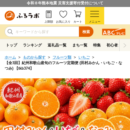
令和８年熊本地震 災害支援寄付受付について
上限額
お気に入り
カート
メニュー
検索
トップ
ランキング
返礼品一覧
まち一覧
特集
初心者ガイド
ホーム
ものから探す
フルーツ類
いちご
【全3回】紀州和歌山産旬のフルーツ定期便 (田村みかん・いちご・な
つみ) 【tkb374】