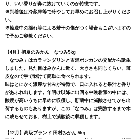
り、いい香りが鼻に抜けていくのが特徴です。
※到着後は冷蔵庫等で冷やしてお早めにお召し上がりくださ
い。
※輸送中の揺れ等による若干の傷がつく場合もございますの
で予めご容赦ください。
【4月】初夏のみかん なつみ5kg
「なつみ」はカラマンダリンと吉浦ポンカンの交配から誕生
しました。見た目はみかんに近く、大きさも同じくらい、薄
皮なので手で剥けて簡単に食べられます。
味はとにかく濃厚な甘みが特徴で、口に入れると果汁と香り
があふれ出します。年明け以降に出回る中晩柑類の中には、
酸度が高いうちに早めに収穫し、貯蔵中に減酸させてから出
荷するものもありますが、この「なつみ」は完熟するまで木
に成らせておき、樹上で減酸後に収穫します。
【12月】高級ブランド 田村みかん 5kg