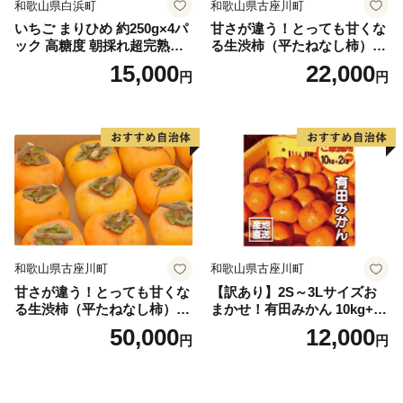
和歌山県白浜町
和歌山県古座川町
いちご まりひめ 約250g×4パ
甘さが違う！とっても甘くな
ック 高糖度 朝採れ超完熟ま
る生渋柿（平たねなし柿）吊
りひめ 1月以降発送分
るし柿用 T字枝or吊るしクリ
15,000
22,000
円
円
ップ付約4.5～5kg 約24～30
個＜2026年10月中旬～順次発
送＞-Ted【art016B】
和歌山県古座川町
和歌山県古座川町
甘さが違う！とっても甘くな
【訳あり】2S～3Lサイズお
る生渋柿（平たねなし柿）吊
まかせ！有田みかん 10kg+2k
るし柿用 T字枝or吊るしクリ
g保証分 11月から12月下旬ま
50,000
12,000
円
円
ップ付約14.5～15kg 約60～
でに順次発送致します。 / 訳
90個＜2026年10月中旬～11
ありみかん 有田みかん みか
月上旬ごろ順次発送＞Ted【a
ん ミカン 蜜柑 柑橘 温州みか
rt015B】
ん 和歌山 ご家庭用