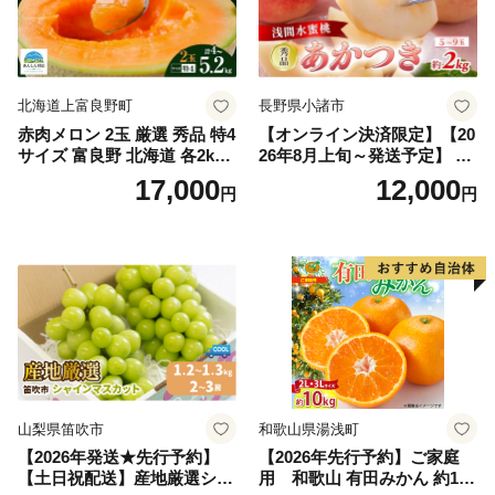
北海道上富良野町
長野県小諸市
赤肉メロン 2玉 厳選 秀品 特4
【オンライン決済限定】【20
サイズ 富良野 北海道 各2kg
26年8月上旬～発送予定】 先
～2.6kg 2玉 セット ファーム
行予約 「浅間水蜜桃プレミ
17,000
12,000
円
円
富良野 メロン めろん 果物 く
アム」 もも あかつき 秀品 約
だもの フルーツ デザート 旬
2kg 5～9玉 贈答品 ふるさと
の果物 旬のフルーツ
納税 果物 桃 フルーツ モモ
果肉 長野県産 小諸市
山梨県笛吹市
和歌山県湯浅町
【2026年発送★先行予約】
【2026年先行予約】ご家庭
【土日祝配送】産地厳選シャ
用 和歌山 有田みかん 約10k