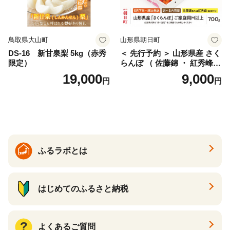
鳥取県大山町
山形県朝日町
DS-16 新甘泉梨 5kg（赤秀
＜ 先行予約 ＞ 山形県産 さく
限定）
らんぼ （ 佐藤錦 ・ 紅秀峰
） ご家庭用 M以上 700g 【20
19,000
9,000
円
円
26年6月下旬から7月上旬発
送】 山形県 果物 フルーツ 初
夏 夏 送料無料
ふるラボとは
はじめてのふるさと納税
よくあるご質問