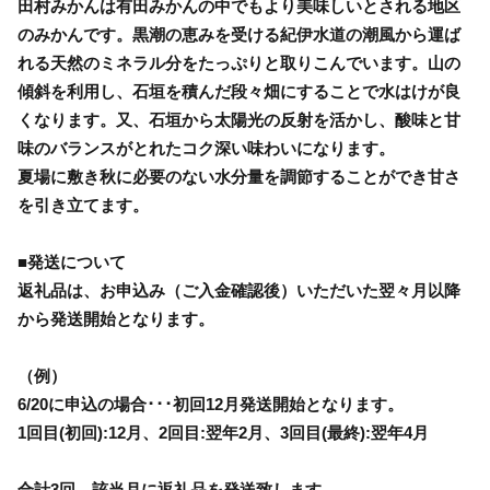
田村みかんは有田みかんの中でもより美味しいとされる地区
のみかんです。黒潮の恵みを受ける紀伊水道の潮風から運ば
れる天然のミネラル分をたっぷりと取りこんでいます。山の
傾斜を利用し、石垣を積んだ段々畑にすることで水はけが良
くなります。又、石垣から太陽光の反射を活かし、酸味と甘
味のバランスがとれたコク深い味わいになります。
夏場に敷き秋に必要のない水分量を調節することができ甘さ
を引き立てます。
■発送について
返礼品は、お申込み（ご入金確認後）いただいた翌々月以降
から発送開始となります。
（例）
6/20に申込の場合･･･初回12月発送開始となります。
1回目(初回):12月、2回目:翌年2月、3回目(最終):翌年4月
合計3回、該当月に返礼品を発送致します。