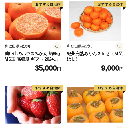
和歌山県白浜町
和歌山県白浜町
濃い山のハウスみかん 約5kg
紀州完熟みかん３ｋｇ（Ｍ又
MS玉 高糖度 ギフト 2024年7
はＬ）
月以降発送分
35,000
9,000
円
円