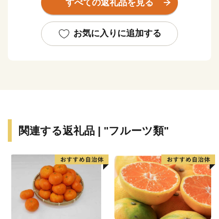
すべての返礼品を見る
過去に「美しい日本のむら景観コンテスト」で農林水産
大臣賞を受賞したこともあります。
以前は交通も不便で「陸の孤島」と呼ばれるほどでした
お気に入りに追加する
が、ここ数年で道路状況がよくなり、大阪・名古屋から
も気軽にアクセスできるようになりました。
<日本で唯一・観光いかだ下り>
昔から良質の杉に恵まれ林業で栄え、伐採された木
材の輸送は川を利用していかだによって木材集積地の新
宮まで運ばれていました。現在は木材の輸送は行ってお
関連する返礼品 | "フルーツ類"
りませんが、日本で唯一の観光向けいかだ下り「北山村
観光いかだ下り」を行っていて、北山村の夏の風物詩と
なっています。
<幻の果実・じゃばら>
昔から北山村に自生していた自然雑種で、北山村でしか
栽培されていないことから「幻の果実」と呼ばれていま