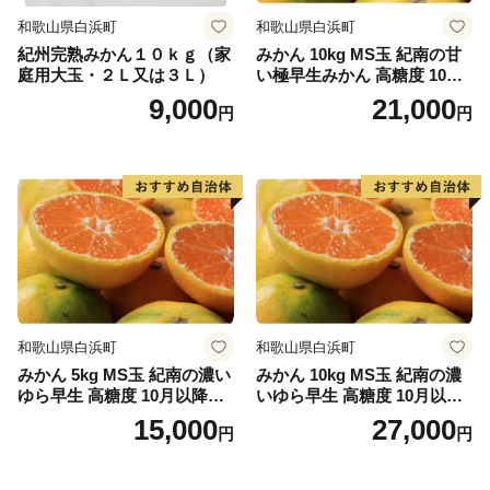
す。見た目は普通の柑橘類ですが、実際に食べてみると
和歌山県白浜町
和歌山県白浜町
独特の風味があります。昔はあまり知られていませんで
紀州完熟みかん１０ｋｇ（家
みかん 10kg MS玉 紀南の甘
したが、現在ではメディアでも取り上げられ村の基幹を
庭用大玉・２Ｌ又は３Ｌ）
い極早生みかん 高糖度 10月
担う産業に発展しました。
以降発送 マルチ被覆栽培
9,000
21,000
円
円
★ABCテレビのニュース情報番組「キャスト」で、
「じゃばらいず北山」の“じゃばらポン酢” が紹介され
ました！
👉じゃばらポン酢 じゃぽん 360ml×3本
👉その他のじゃばら関連返礼品を見る
和歌山県白浜町
和歌山県白浜町
みかん 5kg MS玉 紀南の濃い
みかん 10kg MS玉 紀南の濃
ゆら早生 高糖度 10月以降発
いゆら早生 高糖度 10月以降
送 マルチ被覆栽培
発送 マルチ被覆栽培
15,000
27,000
円
円