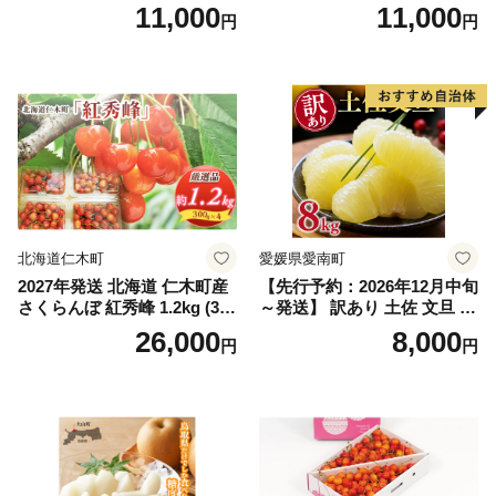
インマスカット1.2kg～1.3kg
g (2L、3Lサイズ)【湯浅町】
11,000
11,000
円
円
（2房～3房）※沖縄・離島配
_ZJ6079
送不可※ 106-003-sku02-26y
｜シャインマスカット 発送
笛吹市 山梨県 フルーツ 果物
ぶどう 葡萄 大粒 シャインマ
スカット おすすめ シャイン
マスカット 贈答 ギフト 産地
笛吹市 シャインマスカット
笛吹 葡萄 国産 ぶどう 人気
国産 1.2kg 先行｜
北海道仁木町
愛媛県愛南町
2027年発送 北海道 仁木町産
【先行予約：2026年12月中旬
さくらんぼ 紅秀峰 1.2kg (300
～発送】 訳あり 土佐 文旦 8k
g×4パック) Lサイズ以上 旬
g (Mサイズ以上サイズミック
26,000
8,000
円
円
桜桃 産地直送 サクランボ チ
ス) 8000円 わけあり ぶんた
ェリー フルーツ 果物 果物類
ん みかん mikan 蜜柑 ミカン
仁木町 仁木 [松山商店]
土佐文旦 家庭用 産地直送 国
産 農家直送 期間限定 特産品
サイズミックス くらもとフ
ァーム 愛南町 愛媛県