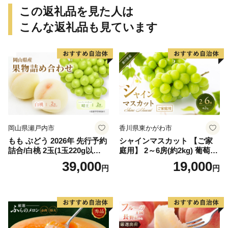
この返礼品を見た人は
こんな返礼品も見ています
岡山県瀬戸内市
香川県東かがわ市
もも ぶどう 2026年 先行予約
シャインマスカット 【ご家
詰合/白桃 2玉(1玉220g以
庭用】 2～6房(約2kg) 葡萄 ぶ
上)・シャインマスカット 晴
どう ブドウ フルーツ 果物 く
39,000
19,000
円
円
王 2房(1房480g以上) 化粧箱
だもの 果実 旬の果物 旬のフ
入り 岡山県産 国産 フルーツ
ルーツ 香川 香川県 東かがわ
果物 ギフト
市