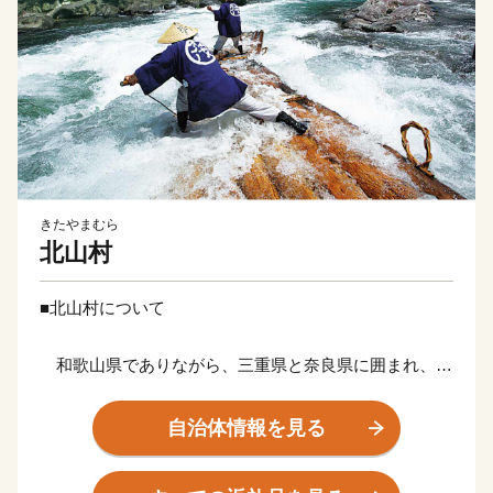
きたやまむら
北山村
■北山村について
和歌山県でありながら、三重県と奈良県に囲まれ、和
歌山県のどの市町村とも隣接しない特殊な位置にある北
山村は、日本で唯一の飛び地の村です。村の97%を山林
自治体情報を見る
が占め、すぐそばを北山川が悠々と流れる自然豊かな人
口500人程度の小さな村です。