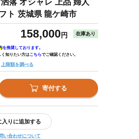
お洒落 オシャレ 上品 婦人
フト 茨城県 龍ケ崎市
158,000
在庫あり
円
内
を推奨しております。
しく知りたい方は
こちら
でご確認ください。
上限額を調べる
寄付する
に入りに追加する
問い合わせについて