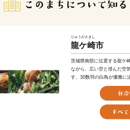
りゅうがさきし
龍ケ崎市
茨城県南部に位置する龍ケ崎
ながら、広い空と澄んだ空
す。30数羽の白鳥が優雅に
自然環境のひとつ。
また、「まち全体で子ども
い！」そんな想いを実現す
育、それぞれのステージに
す。そして、これからも「
ってもらえるようなまちづ