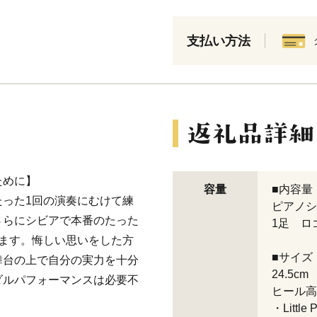
支払い方法
ために】
容量
■内容量
った1回の演奏にむけて練
ピアノシ
さらにシビアで本番のたった
1足 ロ
ます。悔しい思いをした方
■サイズ
舞台の上で自分の実力を十分
24.5cm
ダルパフォーマンスは必要不
ヒール高7
・Litt