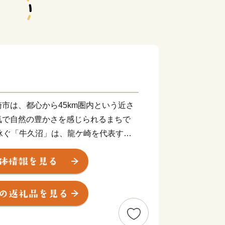
市は、都心から45km圏内という近さ
気で自然の豊かさを感じられるまちで
泳ぐ「牛久沼」は、龍ケ崎を代表する
を育てたい！そして子育てを支えた
るべく、結婚、妊娠、出産、育児、教
応じたさまざまな支援策を展開していま
子どもを産み、育てるなら龍ケ崎」と思
くりを進めていきます。