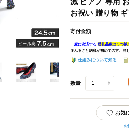
減 ピアノ 専用 
お祝い 贈り物 ギ
寄付金額
一度に決済する
返礼品数は３つ以
🔰ふるさと納税が初めての方、詳
仕組みについて知る
数量
お気
お