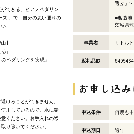
選ぶ」>
奏ができる、ピアノペダリン
ーズ 』で、自分の思い通りの
■製造地
茨城県龍
さい。
理由】
事業者
リトルピ
でる』
りのペダリングを実現』
返礼品ID
6495434
』
は避けることができません。
を使用しているので、水に濡
申込条件
何度も申
注意ください。お手入れの際
を取り除いてください。
申込期日
通年