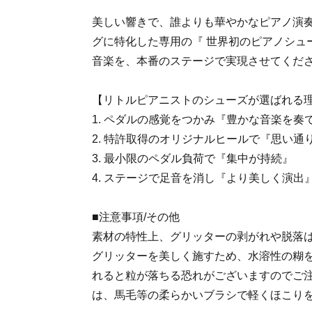
美しい響きで、誰よりも華やかなピアノ演
グに特化した専用の『 世界初のピアノシュ
音楽を、本番のステージで実現させてくだ
【リトルピアニストのシューズが選ばれる
1. ペダルの感覚をつかみ『豊かな音楽を奏
2. 特許取得のオリジナルヒールで『思い通
3. 最小限のペダル負荷で『集中が持続』
4. ステージで足音を消し『より美しく演出
■注意事項/その他
素材の特性上、グリッターの剥がれや脱落
グリッターを美しく施すため、水溶性の糊
れると粒が落ちる恐れがございますのでご
は、馬毛等の柔らかいブラシで軽くほこり