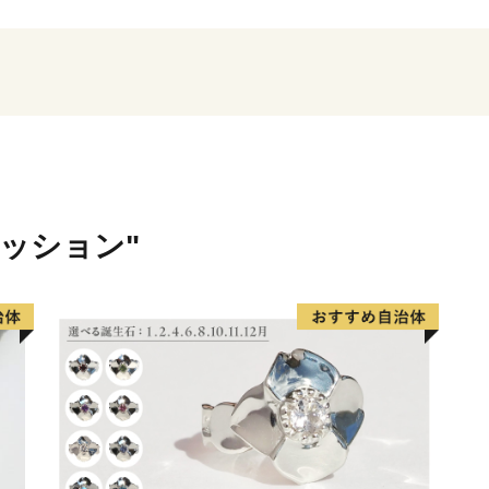
そんな龍ケ崎市は、一大商
とから、こだわりの職人が
吹き込み送り出した品々が
附へのお礼として贈らせて
ァッション"