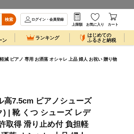
検索
ログイン・会員登録
上限額
お気に入り
カート
はじめての
ランキング
ーン
ふるさと納税
担軽減 ピアノ 専用 お洒落 オシャレ 上品 婦人 お祝い 贈り物
ール高7.5cm ピアノシューズ
 | 靴 くつ シューズ レデ
特許取得 滑り止め付 負担軽