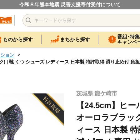
令和８年熊本地震 災害支援寄付受付について
番組･特集
ものから探す
まちから探す
キャンペ
ッション
ク) | 靴 くつ シューズ レディース 日本製 特許取得 滑り止め付 負
茨城県 龍ケ崎市
【24.5cm】ヒ
オーロラブラック)
ィース 日本製 