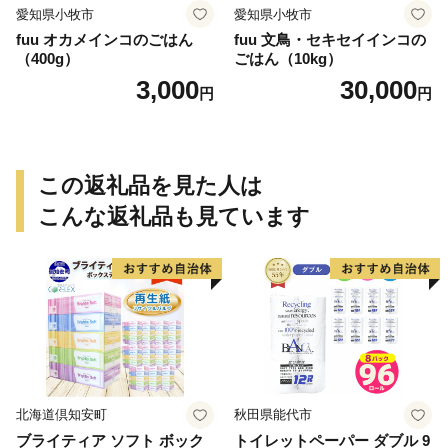
愛知県小牧市
愛知県小牧市
fuu オカメインコのごはん
fuu 文鳥・セキセイインコの
（400g）
ごはん（10kg）
3,000
30,000
円
円
この返礼品を見た人は
こんな返礼品も見ています
北海道倶知安町
秋田県能代市
ブライティア ソフト ボック
トイレットペーパー ダブル 9