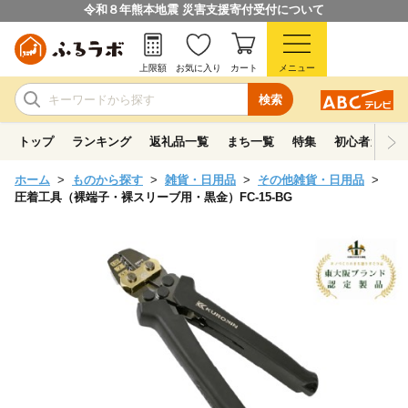
令和８年熊本地震 災害支援寄付受付について
上限額
お気に入り
カート
メニュー
検索
トップ
ランキング
返礼品一覧
まち一覧
特集
初心者ガイド
ホーム
ものから探す
雑貨・日用品
その他雑貨・日用品
圧着工具（裸端子・裸スリーブ用・黒金）FC-15-BG