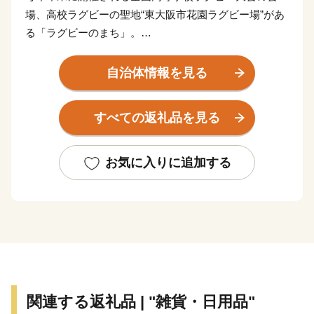
場、高校ラグビーの聖地“東大阪市花園ラグビー場”があ
る「ラグビーのまち」。
また工場集積度（密度）が全国１位という技術力と創造
力が集まる「モノづくりのまち」。
自治体情報を見る
近畿大学、大阪商業大学、大阪樟蔭女子大学、東大阪大
学と市内に大学が4校あり、3万人以上の大学生が市内に
すべての返礼品を見る
通学している「学生のまち」。
また、約50万人の人口規模を誇り、市内には活気のある
商店が多い等、東大阪市にはたくさんの魅力がありま
お気に入りに追加する
す。
ふるさと東大阪応援寄附金（ふるさと納税）では、この
ような市の魅力が詰まったお礼品をご用意していま
す。“こんな製品も東大阪で作られているんだ”と初めて
知っていただけることもあれば、“学生時代に東大阪市
に住んでいたなぁ”と懐かしく感じていただけることも
あるかもしれません。
関連する返礼品 | "雑貨・日用品"
ぜひ、東大阪市のページをご覧ください。