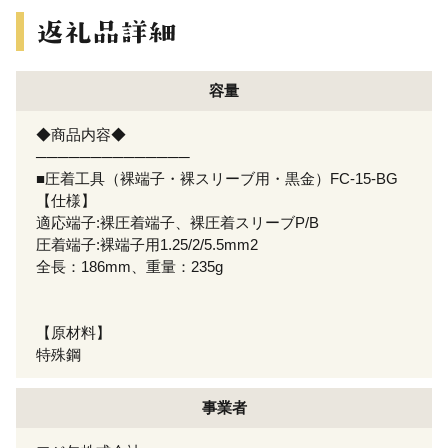
容量
◆商品内容◆
──────────────
■圧着工具（裸端子・裸スリーブ用・黒金）FC-15-BG
【仕様】
適応端子:裸圧着端子、裸圧着スリーブP/B
圧着端子:裸端子用1.25/2/5.5mm2
全長：186mm、重量：235g
【原材料】
特殊鋼
事業者