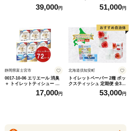
替（43枚×3P）×24袋 日用品
ットペーパー ダブル 45ｍ 計
39,000
51,000
円
円
おもちゃ 拭き取り 手拭き 外
72ロール 全18種 花柄 プリン
出時 お出かけ時 食事前 緑茶
ト ハーブ 香り付き 日本製 ま
カテキン配合
とめ買い 防災 常備品 ペーパ
ー 消耗品 備蓄 送料無料 北海
道 倶知安町 日用品
静岡県富士宮市
北海道倶知安町
0017-10-06 エリエール 消臭
トイレットペーパー 2種 ボッ
＋ トイレットティシュー し
クスティッシュ 定期便 全3
っかり香るフレッシュクリア
回 日本製 まとめ買い 防災
17,000
53,000
円
円
の香り ダブル 12ロール×6パ
常備品 日用雑貨 消耗品 生活
ック 72ロール 25m トイレ
必需品 大容量 備蓄 リサイク
ットペーパー パルプ100％ 消
ル ティッシュ ペーパー まと
臭 防臭 日用品 消耗品 備蓄
め買い 雑貨 倶知安町