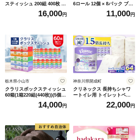
スティッシュ 200組 400枚 60
6ロール 12個 × 8パック ブラ
箱 日本製 まとめ買い ティッ
ンカ 再生紙 100％ 芯あり 日
16,000
11,000
円
円
シュ リサイクル 長持 防災 常
用品 消耗品 無香料 生活用品
備品 日用雑貨 消耗品 生活必
備蓄 秋田県 能代市 送料無料
需品 備蓄 ペーパー 紙 北海道
《能代製紙》
倶知安町 日用品
栃木県小山市
神奈川県開成町
クラリスボックスティッシュ
クリネックス 長持ちシャワ
60箱(1箱220組(440枚))(5個入
ートイレ用 トイレットペー
り×12セット)【1256759】
パー（ダブル）64ロール(8ロ
14,000
22,000
円
円
ール×8パック) 開成町 トイレ
ットペーパーダブル 日用品
国産 新生活 ダブル SDGs 備
蓄 防災 エコ 消耗品 生活雑貨
生活用品 無香料 トイレット
ペーパー ダブル といれっと