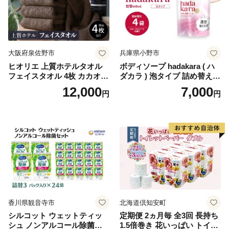
ぺーぱー トイレ クレシア ト
イレットペーパー [BDBH002
-1]
大阪府泉佐野市
兵庫県小野市
ヒオリエ 上質ホテルタオル
ボディソープ hadakara ( ハ
フェイスタオル 4枚 カカオ
ダカラ ) 泡タイプ 詰め替え 4
【タオル 泉州タオル 吸水 普
40ml×4袋 ボディーソープ 泡
12,000
7,000
円
円
段使い 無地 シンプル 日用品
ボディソープ 泡 日用品 消耗
ふわふわ ふかふか 家族 たお
品 バス用品 大容量 いい 匂い
る 一人暮らし】
ボディ 保湿 LION ライオン
泡石鹸 石鹸 兵庫 兵庫県 小野
市
香川県観音寺市
北海道倶知安町
シルコット ウェットティッ
定期便 2ヵ月毎 全3回 長持ち
シュ ノンアルコール除菌詰
1.5倍巻き 花いっぱい トイレ