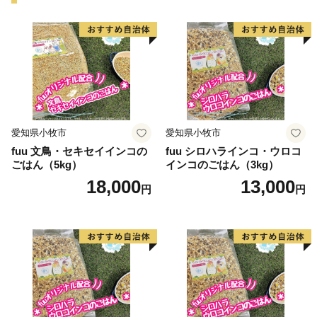
================================
東大阪市ふるさと納税事務局
TEL：050-3786-2591
contact-higashiosaka@hakuhodo.co.jp
営業時間 9:00～18:00（※土日祝日・年末年始期間休
み）
愛知県小牧市
愛知県小牧市
================================
fuu 文鳥・セキセイインコの
fuu シロハラインコ・ウロコ
ごはん（5kg）
インコのごはん（3kg）
18,000
13,000
円
円