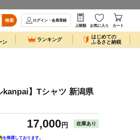
検索
ログイン・会員登録
上限額
お気に入り
カート
はじめての
ランキング
ーン
ふるさと納税
kanpai】Tシャツ 新潟県
17,000
在庫あり
円
内
を推奨しております。