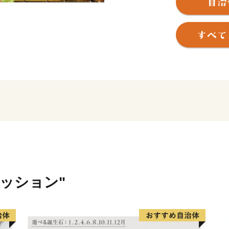
す。
さらに、日本海や信濃川・阿
ハクチョウが飛来するラム
に恵まれています。
その自然と人が生み出す、
慈しみながら育てられてい
から作られる逸品など、
これまでも、そしてこれか
きます。
ァッション"