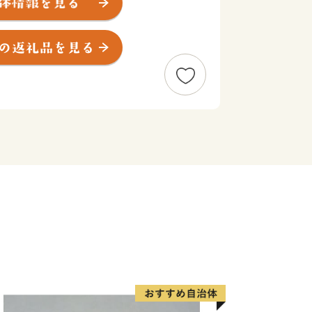
賀野川の大河、毎年4,000羽を超える
サール条約湿地の佐潟など、豊かな自然
お米や野菜などのたくさんの美味たち。
る美しい花々、受け継がれる歴史や文化
らも誇れる新潟市であるよう頑張ってい