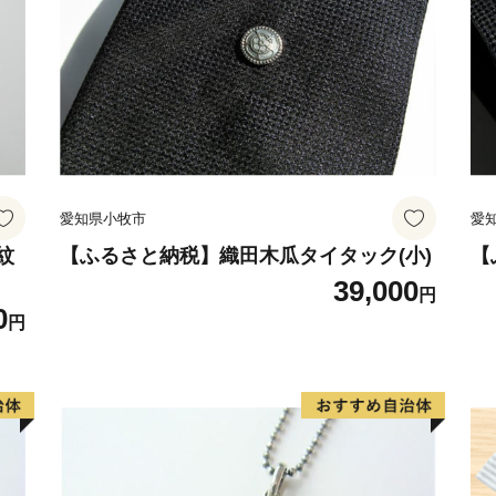
愛知県小牧市
愛
紋
【ふるさと納税】織田木瓜タイタック(小)
【
39,000
円
0
円