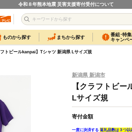
令和８年熊本地震 災害支援寄付受付について
番組･特集
ものから探す
まちから探す
キャンペ
フトビールkanpai】Tシャツ 新潟県 Lサイズ規
新潟県 新潟市
【クラフトビール
Lサイズ規
寄付金額
一度に決済する
返礼品数は３つ以