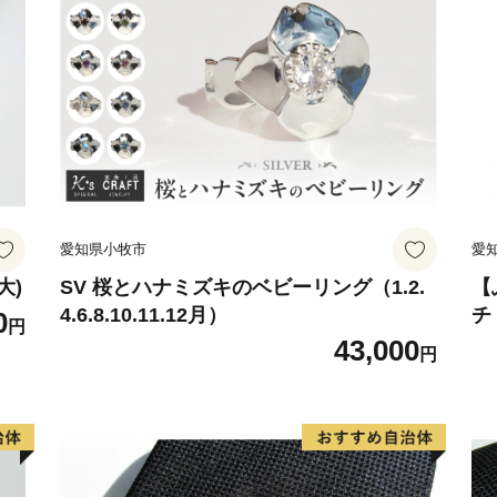
愛知県小牧市
愛
大)
SV 桜とハナミズキのベビーリング（1.2.
【
4.6.8.10.11.12月）
チ
0
円
43,000
円