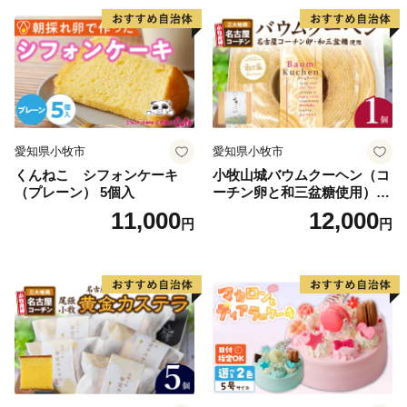
愛知県小牧市
愛知県小牧市
くんねこ シフォンケーキ
小牧山城バウムクーヘン（コ
（プレーン） 5個入
ーチン卵と和三盆糖使用）
名古屋コーチン バームクー
11,000
12,000
円
円
ヘン 和三盆 小牧銘菓 バウム
クーヘン 常温 愛知県 小牧市
アンプチベアやぐま