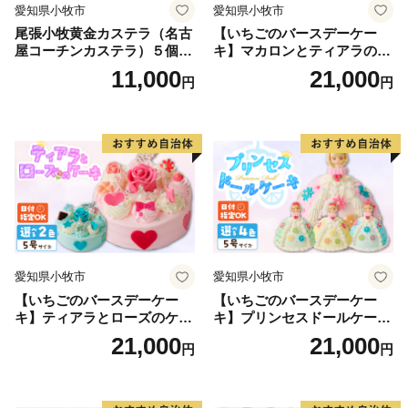
愛知県小牧市
愛知県小牧市
尾張小牧黄金カステラ（名古
【いちごのバースデーケー
屋コーチンカステラ）５個入
キ】マカロンとティアラのケ
名古屋コーチン カステラ ザ
ーキ スイーツ 日時指定可 デ
11,000
21,000
円
円
ラメ 常温 愛知県 小牧市 アン
ザート 洋菓子 お取り寄せ 愛
プチベアやぐま
知県 小牧市 送料無料 誕生日
クリスマス お祝い マカロン
デコレーションケーキ ホー
ルケーキ
愛知県小牧市
愛知県小牧市
【いちごのバースデーケー
【いちごのバースデーケー
キ】ティアラとローズのケー
キ】プリンセスドールケーキ
キ スイーツ デザート 洋菓
日時指定可 スイーツ デザー
21,000
21,000
円
円
子 お取り寄せ 愛知県 小牧市
ト 洋菓子 お取り寄せ 愛知県
送料無料 誕生日 クリスマス
小牧市 送料無料 誕生日 クリ
お祝い ばら 花 フラワー デコ
スマス お祝い キャラクター
レーション ホールケーキ 日
デコレーションケーキ ホー