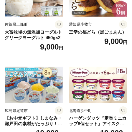
佐賀県上峰町
愛知県小牧市
大富牧場の無添加ヨーグルト
三幸の福どら（黒ごまあん）
グリークヨーグルト 450g×2
9,000
円
9,000
円
広島県尾道市
北海道浜中町
【お中元ギフト】しまなみ・
ハーゲンダッツ『定番ミニカ
瀬戸田の素材がたっぷり！ジ
ップ8個セット』アイスクリ
ェラート8個
ーム アイス スイーツ デザー