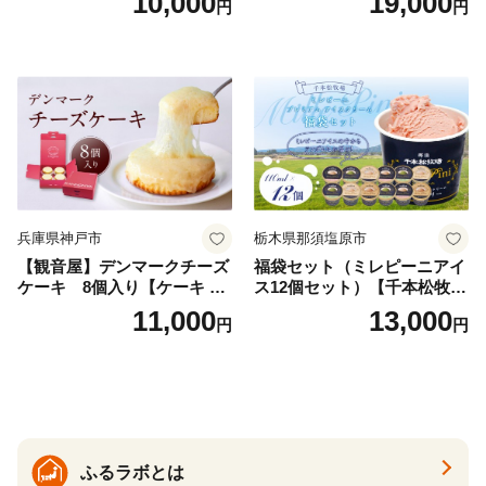
10,000
19,000
円
円
ト_H0016-104
兵庫県神戸市
栃木県那須塩原市
【観音屋】デンマークチーズ
福袋セット（ミレピーニアイ
ケーキ 8個入り【ケーキ チ
ス12個セット）【千本松牧
ーズケーキ 人気スイーツ お
場】 ns025-014-12 【デザー
11,000
13,000
円
円
すすめスイーツ 神戸スイー
ト 詰め合わせ ギフト】
ツ 新感覚チーズケーキ おす
すめケーキ 兵庫県 神戸市 D0
910-17】
ふるラボとは