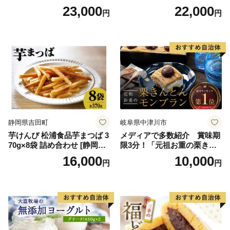
ルアイス ブルーシールアイ
12個（AP-01）（ 北海道アイ
23,000
22,000
円
円
スクリーム 着日指定可能 送
ス 北海道産アイス アイス ア
料無料 ジェラート 沖縄県 バ
イススイーツ アイスクリー
ースデー 贈り物 プレゼント
ム 北海道産アイスクリーム
誕生日 カップ 詰め合わせ バ
道産アイス 道産アイスクリ
ラエティ | バニラ チョコレー
ーム ギフト 詰合せ 詰め合わ
ト ストロベリー ピスタチオ
せ ふるさと納税 ）
バニラ＆クッキー ウベ 沖縄
紅イモ 塩ちんすこう 沖縄シ
ークヮーサー 沖縄黒糖 琉球
ロイヤルミルクティ 沖縄パ
イン
静岡県吉田町
岐阜県中津川市
芋けんぴ 松浦食品芋まつば 3
メディアで多数紹介 賞味期
70g×8袋 詰め合わせ [静岡伊
限3分！「元祖お重の栗きん
勢丹(松浦食品) 静岡県 吉田町
とんモンブラン」 【未来の
16,000
10,000
円
円
22424274] 芋ケンピ セット
ご褒美】スイーツ 栗 モンブ
小袋 個包装 小分け
ラン くりきんとん デザート
ご褒美 お取り寄せ くり お菓
子 菓子 F4N-2298