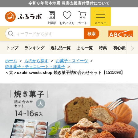
令和８年熊本地震 災害支援寄付受付について
上限額
お気に入り
カート
メニュー
検索
トップ
ランキング
返礼品一覧
まち一覧
特集
初心者ガイド
ホーム
ものから探す
お菓子・スイーツ
焼き菓子・チョコレート・洋菓子
＜大＞uzuki sweets shop 焼き菓子詰め合わせセット【1515098】