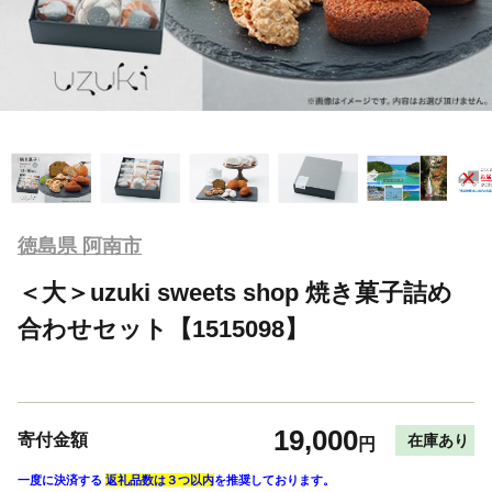
徳島県 阿南市
＜大＞uzuki sweets shop 焼き菓子詰め
合わせセット【1515098】
19,000
寄付金額
在庫あり
円
一度に決済する
返礼品数は３つ以内
を推奨しております。