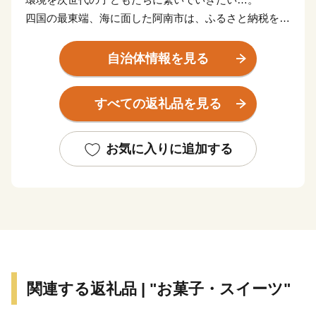
四国の最東端、海に面した阿南市は、ふるさと納税を通
して世界規模で深刻な問題となっている海岸・海洋汚染
に対して真摯に向き合い、アクションをおこし、普及し
自治体情報を見る
ていくことによって、持続可能な社会づくりを実現して
いく「阿南市オリジナル」の制度運用を行っています。
すべての返礼品を見る
返礼品を提供するのは「EARTH SHIP PARTNER
ANAN」（ESPA）に登録している事業者です。阿南市
では、このESPA事業者とともに新たなムーブメントを
お気に入りに追加する
起こしていきます！
※「EARTH SHIP PARTNER ANAN」登録事業者とは…
阿南市が認定する、環境保全・美化・啓発活動や環境配
慮商品やサービスの提供に対して積極的に取り組む事業
者です。
関連する返礼品 | "お菓子・スイーツ"