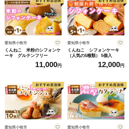
時指定可
ルケーキ 人形 かわいい こど
も
愛知県小牧市
愛知県小牧市
くんねこ 米粉のシフォンケ
くんねこ シフォンケーキ
ーキ グルテンフリー
（人気の5種類） 5個入
11,000
12,000
円
円
愛知県小牧市
愛知県小牧市