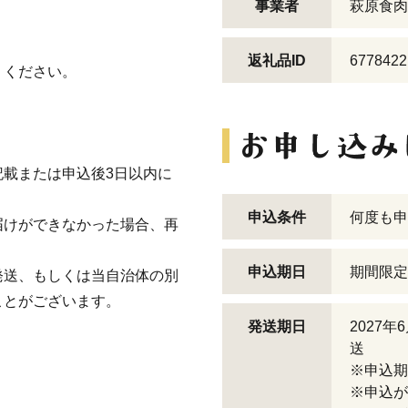
事業者
萩原食肉
返礼品ID
6778422
りください。
載または申込後3日以内に
申込条件
何度も申
届けができなかった場合、再
申込期日
期間限定
発送、もしくは当自治体の別
ことがございます。
発送期日
2027
送
※申込期
※申込が