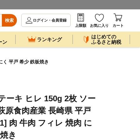
検索
ログイン・会員登録
上限額
お気に入り
カート
はじめての
ランキング
ーン
ふるさと納税
肉 にく 平戸 希少 鉄板焼き
ーキ ヒレ 150g 2枚 ソー
[萩原食肉産業 長崎県 平戸
061] 肉 牛肉 フィレ 焼肉 に
板焼き