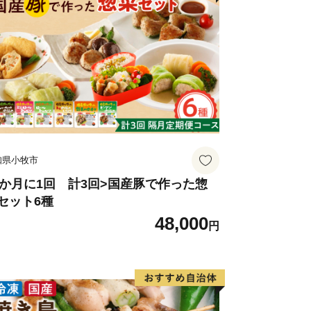
知県小牧市
2か月に1回 計3回>国産豚で作った惣
セット6種
48,000
円