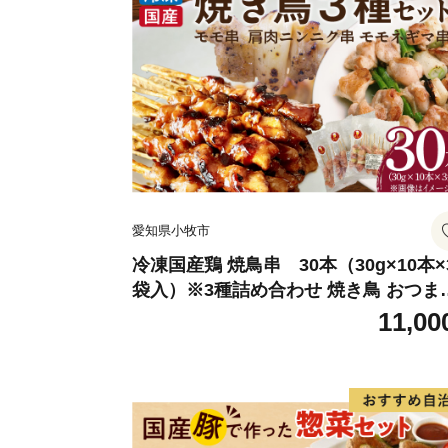
愛知県小牧市
冷凍国産鶏 焼鳥串 30本（30g×10本×
袋入）※3種詰め合わせ 焼き鳥 おつま
バーベキュー 小分け 国産 鶏肉 焼鳥 や
11,00
とり 串 惣菜 おかず 晩酌 冷凍 パーテ
便利 食材 具材 お家居酒屋 詰め合わせ