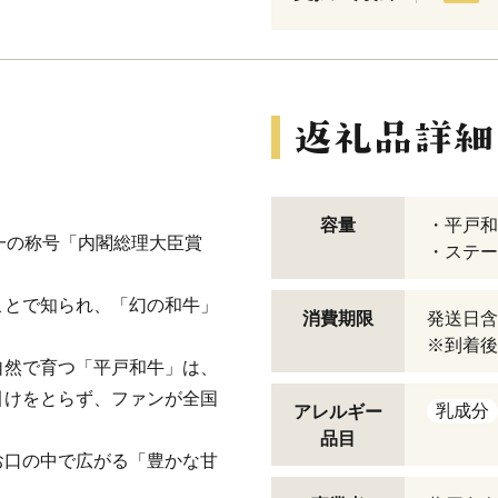
容量
・平戸和
一の称号「内閣総理大臣賞
・ステー
ことで知られ、「幻の和牛」
消費期限
発送日含
※到着後
自然で育つ「平戸和牛」は、
引けをとらず、ファンが全国
乳成分
アレルギー
品目
お口の中で広がる「豊かな甘