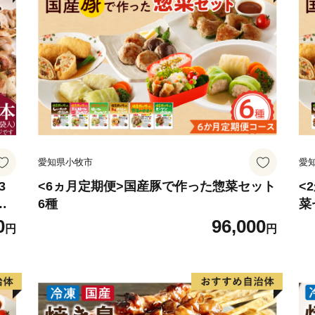
愛知県小牧市
愛
3
<6ヵ月定期便>国産豚で作った惣菜セット
<
み
6種
菜
き
0
96,000
円
円
ィー