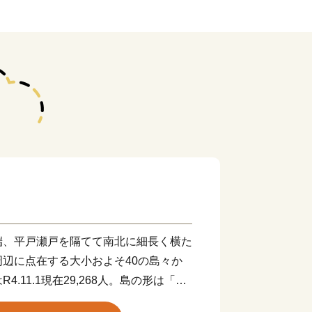
端、平戸瀬戸を隔てて南北に細長く横た
辺に点在する大小およそ40の島々か
.11.1現在29,268人。島の形は「タ
り、北は玄界灘、西は東シナ海を望んで