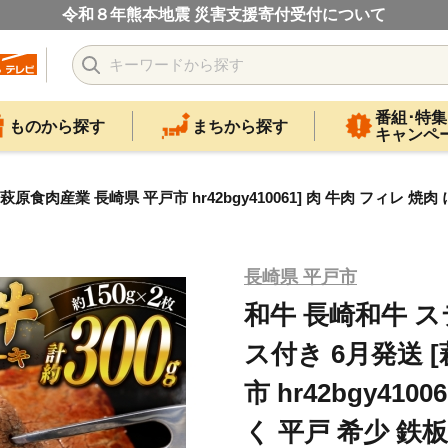
令和８年熊本地震 災害支援寄付受付について
番組･特集
ものから探す
まちから探す
キャンペ
萩原食肉産業 長崎県 平戸市 hr42bgy410061] 肉 牛肉 フィレ 焼
長崎県 平戸市
和牛 長崎和牛 ステ
ス付き 6月発送 
市 hr42bgy410
く 平戸 希少 鉄