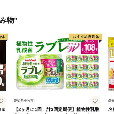
ち」と定め、市政運営を行
援したいとお考えいただい
税）としてお寄せください
飲み物"
く信濃おおまち」を創り上
だきます。
ふるさと寄附を通じた大町
愛知県小牧市
愛
id
【2ヶ月に1回 計3回定期便】植物性乳酸
名