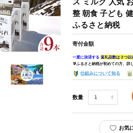
ス ミルク 人気 
整 朝食 子ども 
ふるさと納税
寄付金額
一度に決済する
返礼品数は３つ以
🔰ふるさと納税が初めての方、詳
仕組みについて知る
数量
お気