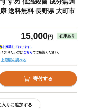
おすすめ 低温殺菌 成分無調
健康 送料無料 長野県 大町市
15,000
在庫あり
円
内
を推奨しております。
しく知りたい方は
こちら
でご確認ください。
上限額を調べる
寄付する
に入りに追加する