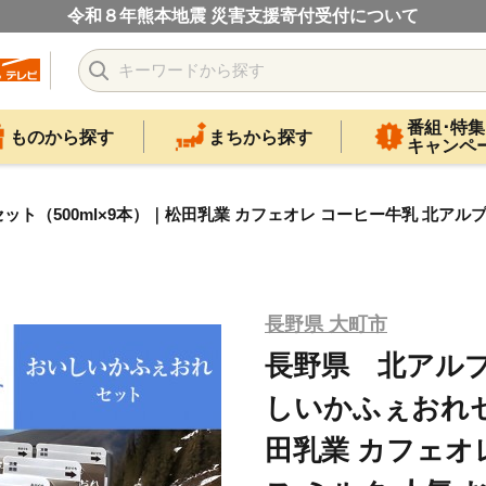
令和８年熊本地震 災害支援寄付受付について
番組･特集
ものから探す
まちから探す
キャンペ
500ml×9本）｜松田乳業 カフェオレ コーヒー牛乳 北アルプス
長野県 大町市
長野県 北アル
しいかふぇおれセ
田乳業 カフェオ