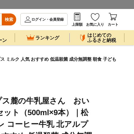
検索
ログイン・会員登録
上限額
お気に入り
カート
はじめての
ランキング
ーン
ふるさと納税
 ミルク 人気 おすすめ 低温殺菌 成分無調整 朝食 子ども
プス麓の牛乳屋さん おい
ット（500ml×9本）｜松
レ コーヒー牛乳 北アルプ