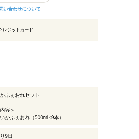
問い合わせについて
クレジットカード
かふぇおれセット
内容＞
いかふぇおれ（500ml×9本）
り9日