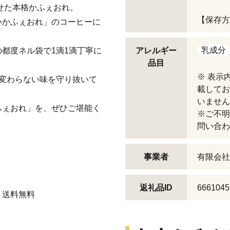
わせた本格かふぇおれ。
【保存方
いかふぇおれ」のコーヒーに
乳成分
都度ネル袋で1滴1滴丁寧に
アレルギー
品目
※ 表示
変わらない味を守り抜いて
載してお
いません
ふぇおれ」を、ぜひご堪能く
※ご不明
問い合わ
事業者
有限会社
返礼品ID
6661045
 送料無料