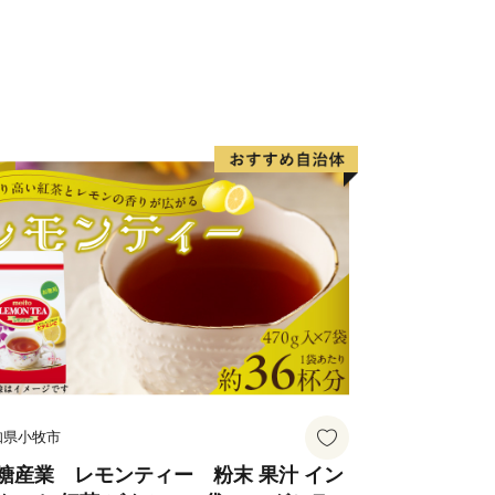
っています。「ふるさと信濃大町」を応
ている皆様の想いをふるさと寄附（納
。お寄せいただいた寄附は、「ひとが輝
げるための施策に大切に活用させていた
市への応援をよろしくお願いいたしま
す。
知県小牧市
糖産業 レモンティー 粉末 果汁 イン