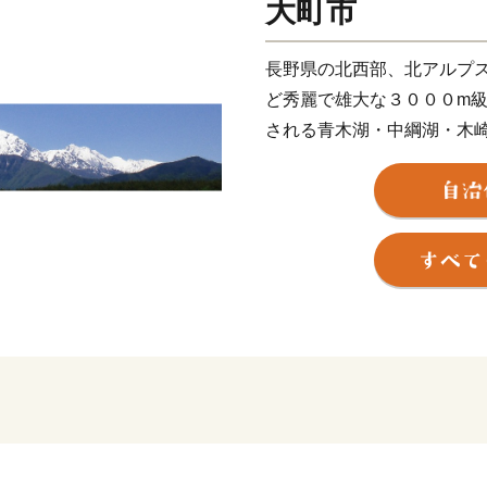
大町市
長野県の北西部、北アルプ
ど秀麗で雄大な３０００m
される青木湖・中綱湖・木
川、鹿島川の清流、豊富な
富んだ豊かな大自然に恵ま
年間にも及ぶ難工事の果て
アーチ式ドーム越流型ダム
一面も。
山岳文化都市として、世界
ルートをはじめ、湖ではSU
カヌーなどのアウトドアス
館など観光資源も豊富です
大町市では、市の将来像を「