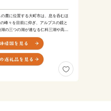
スの麓に位置する大町市は、息を呑むほ
級の峰々を目前に仰ぎ、アルプスの鏡と
崎湖の三つの湖が連なる仁科三湖や高瀬
水や温泉など、四季折々の美しく変化に
れています。世紀の大事業といわれ、７
に完成した日本最大、世界でも最大級の
「黒部ダム」の長野県側の玄関口という
的な山岳観光ルート、立山黒部アルペン
Pやキャンプ、川ではラフティングや
ポーツや自然体験が楽しめるほか、博物
。
未来を育む ひとが輝く 信濃おおま