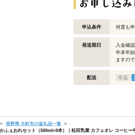
申込条件
何度も申
発送期日
入金確認
年末年始
ますので
配送
常温
長野県 大町市の返礼品一覧
ぇおれセット（500ml×9本）｜松田乳業 カフェオレ コーヒー牛