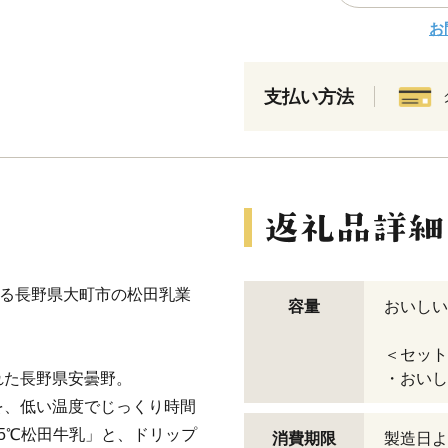
お
支払い方法
える長野県大町市の松田乳業
容量
おいしい
＜セット
れた長野県安曇野。
・おいし
を、低い温度でじっくり時間
5℃松田牛乳」と、ドリップ
消費期限
製造日よ