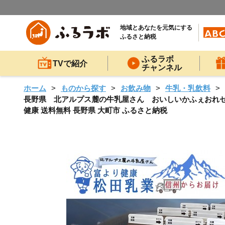
地域とあなたを元気にする
ふるさと納税
ふるラボ
TVで紹介
チャンネル
ホーム
ものから探す
お飲み物
牛乳・乳飲料
長野県 北アルプス麓の牛乳屋さん おいしいかふぇおれセット（
健康 送料無料 長野県 大町市 ふるさと納税