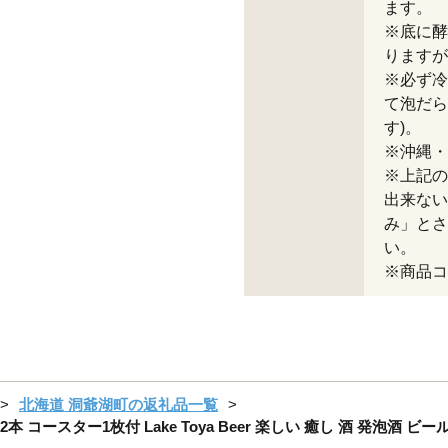
ます。
※底に酵
りますが
※必ず冷
て泡だら
す)。
※沖縄・
※上記の
出来ない
み」とさ
い。
※商品コー
北海道 洞爺湖町の返礼品一覧
2本 コースター1枚付 Lake Toya Beer 楽しい 癒し 酒 発泡酒 