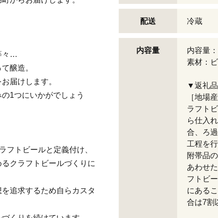
配送
冷蔵
。
内容量
内容量：3
等々…
素材：ビ
って醸造。
をお届けします。
▼返礼品
の1つにいかがでしょう
［地場産
ラフトビ
ら仕入れ
合、ろ過
工程を行
クラフトビールと定義付け、
附帯品の
めるクラフトビールづくりに
あわせた
フトビー
想を追求するため自らカスタ
にあるこ
合は7割
ルづくりを続けています。