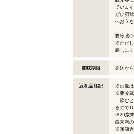
ています
ぜひ洞爺
へお立ち
要冷蔵(1
※ただし
感じにく
賞味期限
発送から
返礼品注記
※画像は
※要冷蔵
飲むと
るので1
※20歳
歳未満の
※無濾過