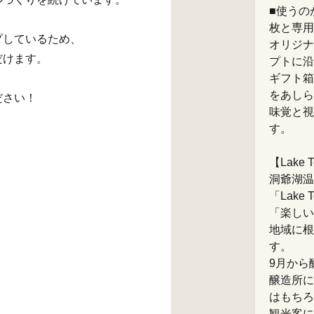
■使うの
枚と専用
プしているため、
オリジナ
だけます。
プトに沿
ギフト箱
をあしら
ださい！
味覚と視
す。
【Lake
洞爺湖温
「Lake
「楽しい
地域に根
す。
9月から
醸造所に
はもちろ
観光客に