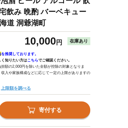
発泡酒 ビール アルコール 飲
 宅飲み 晩酌 バーベキュー
北海道 洞爺湖町
10,000
在庫あり
円
内
を推奨しております。
しく知りたい方は
こちら
でご確認ください。
担額の2,000円を除いた全額が控除の対象となりま
、収入や家族構成などに応じて一定の上限がありますの
上限額を調べる
寄付する