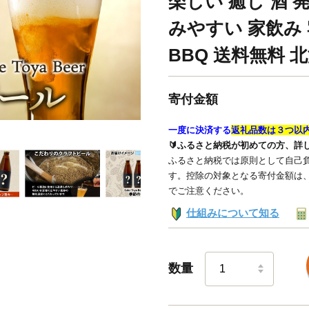
楽しい 癒し 酒 
みやすい 家飲み
BBQ 送料無料 
寄付金額
一度に決済する
返礼品数は３つ以
🔰ふるさと納税が初めての方、詳
ふるさと納税では原則として自己負
す。控除の対象となる寄付金額は
でご注意ください。
仕組みについて知る
数量