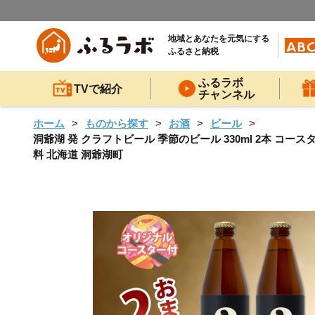
地域とあなたを元気にする
ふるさと納税
ふるラボ
TVで紹介
チャンネル
ホーム
ものから探す
お酒
ビール
洞爺湖 発 クラフトビール 季節のビール 330ml 2本 コースタ
料 北海道 洞爺湖町