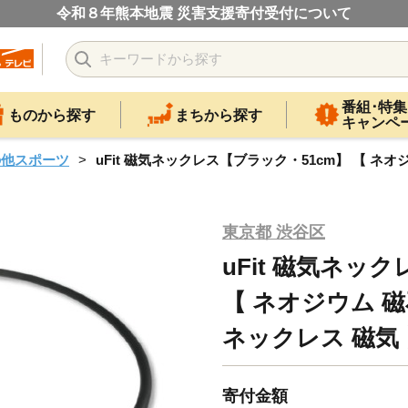
令和８年熊本地震 災害支援寄付受付について
番組･特集
ものから探す
まちから探す
キャンペ
の他スポーツ
uFit 磁気ネックレス【ブラック・51cm】 【 ネオ
東京都 渋谷区
uFit 磁気ネッ
【 ネオジウム 磁
ネックレス 磁気
寄付金額