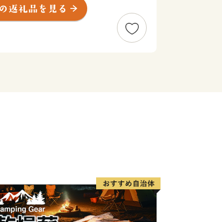
われる渋谷駅周辺のまちづくりも現在進
化の発信地である渋谷区の魅力を体験・
返礼品をご用意してお待ちしておりま
----
ート室】
sato-lg.jp
始を除く、電話は9時～18時