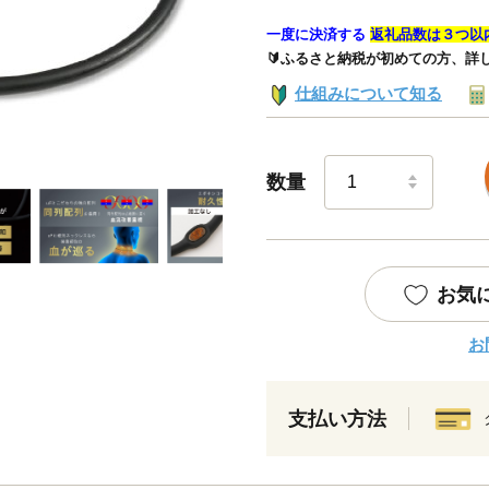
一度に決済する
返礼品数は３つ以
🔰ふるさと納税が初めての方、詳
仕組みについて知る
数量
お気
お
支払い方法