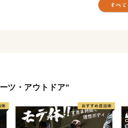
また、100年に一度とも言
行中です。
皆さまに、いつの時代も文
お楽しみいただけるような
す。
----------------------------------------
【渋谷区ふるさと納税サポ
電話：050-5530-3416
メール：support@shibuya.furu
※土・日曜日・祝日・年末年
ポーツ・アウトドア"