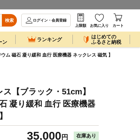
検索
ログイン・会員登録
上限額
お気に入り
カート
はじめての
ランキング
ーン
ふるさと納税
ジウム 磁石 凝り緩和 血行 医療機器 ネックレス 磁気 】
クレス【ブラック・51cm】
石 凝り緩和 血行 医療機器
 】
35,000
在庫あり
円