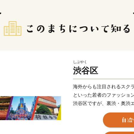
しぶやく
渋谷区
海外からも注目されるスク
といった若者のファッショ
渋谷区ですが、裏渋・奥渋
大人の雰囲気が漂う街や、
う街、 緑に囲まれて文化・
ど、様々な魅力にあふれて