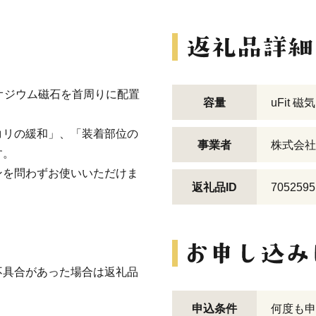
のネオジウム磁石を首周りに配置
容量
uFit 
コリの緩和」、「装着部位の
事業者
株式会社
す。
ンを問わずお使いいただけま
返礼品ID
7052595
不具合があった場合は返礼品
申込条件
何度も申