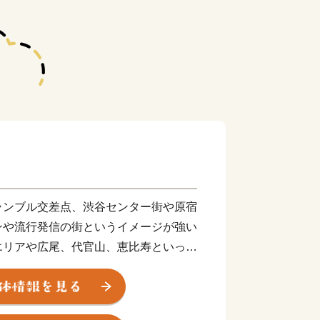
ランブル交差点、渋谷センター街や原宿
ンや流行発信の街というイメージが強い
エリアや広尾、代官山、恵比寿といった
笹塚・幡ヶ谷・初台地区等の人情味が漂
歴史を感じる代々木・千駄ヶ谷地区な
います。