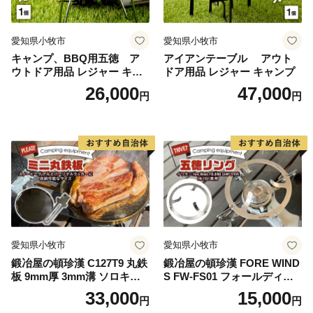
す。
・記念品の写真はイメージです。
愛知県小牧市
愛知県小牧市
キャンプ、BBQ用五徳 ア
アイアンテーブル アウト
ウトドア用品 レジャー キャ
ドア用品 レジャー キャンプ
＜ふるさと城陽応援寄附PRキャラクター動画について
ンプ バーベキュー BBQ 五徳
26,000
47,000
＞
円
円
本市と連携協定を締結している学校法人瓜生山学園 京
都芸術デザイン専門学校との官学連携事業として、学生
の方々にふるさと城陽応援寄附のPRキャラクター動画
を作成していただきました。
ページ下部から、是非ご覧ください。
サイトによって動画が表示されない場合があります。動
画が表示されない場合は京都府城陽市の公式YouTubeチ
愛知県小牧市
愛知県小牧市
ャンネルからご覧ください。
鍛冶屋の頓珍漢 C127T9 丸鉄
鍛冶屋の頓珍漢 FORE WIND
板 9mm厚 3mm溝 ソロキャ
S FW-FS01 フォールディン
ンプ用 専用ハンドル付き ス
グ キャンプストーブ専用 五
33,000
15,000
円
円
ノーピーク アルミパーソナ
徳リング