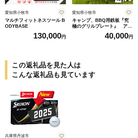
愛知県小牧市
愛知県小牧市
マルチフィットネスツール B
キャンプ、BBQ用鉄板『究
ODYBASE
極のグリルプレート』 アウ
トドア用品 レジャー キャン
130,000
40,000
円
円
プ バーベキュー BBQ 鉄板
この返礼品を見た人は
こんな返礼品も見ています
兵庫県丹波市