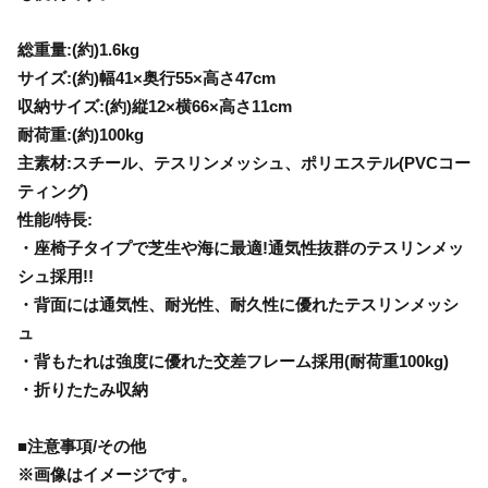
総重量:(約)1.6kg
サイズ:(約)幅41×奥行55×高さ47cm
収納サイズ:(約)縦12×横66×高さ11cm
耐荷重:(約)100kg
主素材:スチール、テスリンメッシュ、ポリエステル(PVCコー
ティング)
性能/特長:
・座椅子タイプで芝生や海に最適!通気性抜群のテスリンメッ
シュ採用!!
・背面には通気性、耐光性、耐久性に優れたテスリンメッシ
ュ
・背もたれは強度に優れた交差フレーム採用(耐荷重100kg)
・折りたたみ収納
■注意事項/その他
※画像はイメージです。