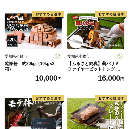
ルクッカーサイズ
愛知県小牧市
愛知県小牧市
乾燥薪 約20kg（10kg×2
【ふるさと納税】薪バサミ
箱）
ファイヤーピットトング ソ
ロキャンプ用 コンパクト ス
10,000
16,000
円
円
テンレス材 軽量 アウトドア
BBQ グランピング 強度を維
持 掴みやすい工夫 サビに強
い 繰り返し使える 日本製 安
心 鍛冶屋の頓珍漢 愛知県 送
料無料