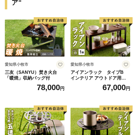
ア"
れることにより、「希望あふれる城陽」「誰もが輝いて
いる城陽」
の実現をめざします。
＜ふるさと城陽応援寄附金：記念品について＞
※「ふるさと城陽応援寄附金」へ5,000円以上寄附をし
愛知県小牧市
愛知県小牧市
ていただいた城陽市外在住の方には、感謝の気持ちとし
三友（SANYU）焚き火台
アイアンラック タイプB
て素敵な記念品を贈呈いたします。
「暖焼」収納バッグ付
インテリア アウトドア用品
レジャー キャンプ
78,000
67,000
円
円
【ご注意】
・記念品の送付は、城陽市外にお住まいの方に限らせて
いただきます。
・寄附につきましては、年度内の回数制限は現在設けて
おりません。
・記念品のお届けには1～2ヶ月程度かかることがありま