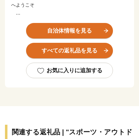
へようこそ
城陽市は、奈良と京都の２つの古都の中間に位置する
“五里五里のさと” として、多くの古人（いにしえびと）
自治体情報を見る
が街道を行き交い、文化・交通の要衝として発展してき
たという歴史を有しています。
すべての返礼品を見る
一方で、新名神高速道路の全線開通に伴い、京阪神と
中京圏の２大経済圏を結ぶ国土軸の一翼を担うこととな
り、ヒト・モノの流れにおいて、かつてない大きな変化
お気に入りに追加する
が起ころうとしています。
歴史性に富んだ“五里五里のさと”と未来に繋がる“国土
軸の都市”が交わる立地特性を生かすことで、近畿地方
の拠点地域として新たな交流を生み出すことが可能とな
ります。
市内だけでなく市外からも多くの人々が訪れ、にぎわ
いと活力を生み出すとともに、市民が緑に包まれながら
関連する返礼品 | "スポーツ・アウトド
生き生きと暮らし、人の和の中で次代を担う人材が育ま