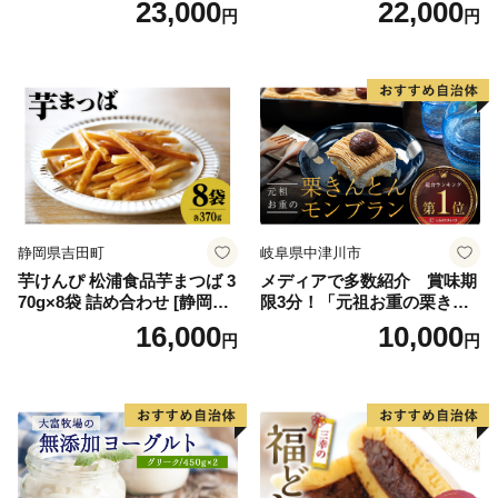
23,000
22,000
円
円
スクリーム 着日指定可能 送
ス 北海道産アイス アイス ア
料無料 ジェラート 沖縄県 バ
イススイーツ アイスクリー
ースデー 贈り物 プレゼント
ム 北海道産アイスクリーム
誕生日 カップ 詰め合わせ バ
道産アイス 道産アイスクリ
ラエティ | バニラ チョコレー
ーム ギフト 詰合せ 詰め合わ
ト ストロベリー ピスタチオ
せ ふるさと納税 ）
バニラ＆クッキー ウベ 沖縄
紅イモ 塩ちんすこう 沖縄シ
ークヮーサー 沖縄黒糖 琉球
ロイヤルミルクティ 沖縄パ
イン
静岡県吉田町
岐阜県中津川市
芋けんぴ 松浦食品芋まつば 3
メディアで多数紹介 賞味期
70g×8袋 詰め合わせ [静岡伊
限3分！「元祖お重の栗きん
勢丹(松浦食品) 静岡県 吉田町
とんモンブラン」 【未来の
16,000
10,000
円
円
22424274] 芋ケンピ セット
ご褒美】スイーツ 栗 モンブ
小袋 個包装 小分け
ラン くりきんとん デザート
ご褒美 お取り寄せ くり お菓
子 菓子 F4N-2298