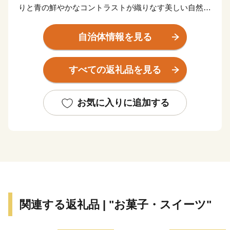
りと青の鮮やかなコントラストが織りなす美しい自然景
観に恵まれたまちです。
自治体情報を見る
そして、今も残る多くの神社仏閣などの歴史的遺産は、
長い年月のなかで守り続けられ、今日でも中世の社会を
すべての返礼品を見る
支えた繁栄の歴史と華やかな文化を現在に伝えていま
す。
お気に入りに追加する
鎌倉市では、先人たちから受け継いだ美しい自然景観や
歴史的遺産を大切にし、次の世代に確かなかたちで引き
継いでいくため、ふるさと寄附金を通じた皆様からの応
援を心よりお待ちしております。
＊＊＊＊＊＊＊＊＊＊＊＊＊＊＊＊＊＊＊＊＊＊＊＊＊
＊＊＊＊＊＊＊
関連する返礼品 | "お菓子・スイーツ"
【お知らせ】