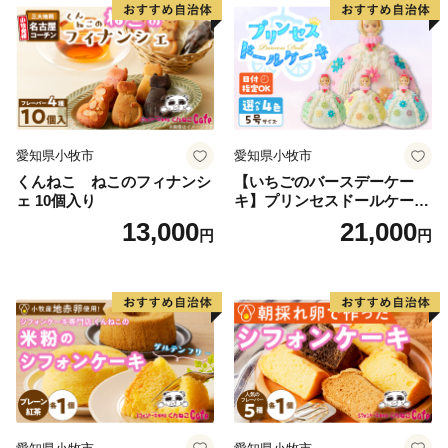
鎌倉市は、総務大臣通知により、ふるさと納税の対象と
なる地方団体としての指定を受けております。
【担当課連絡先】
鎌倉市文化観光部産業課ふるさと寄附金担当
電話 0467-61-3845
愛知県小牧市
愛知県小牧市
FAX 0467-23-8700
くんねこ ねこのフィナンシ
【いちごのバースデーケー
メール furusatokifu@city.kamakura.kanagawa.jp
ェ 10個入り
キ】プリンセスドールケーキ
日時指定可 スイーツ デザー
13,000
21,000
円
円
ト 洋菓子 お取り寄せ 愛知県
小牧市 送料無料 誕生日 クリ
スマス お祝い キャラクター
デコレーションケーキ ホー
ルケーキ 人形 かわいい こど
も