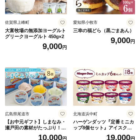
佐賀県上峰町
愛知県小牧市
大富牧場の無添加ヨーグルト
三幸の福どら（黒ごまあん）
グリークヨーグルト 450g×2
9,000
円
9,000
円
広島県尾道市
北海道浜中町
【お中元ギフト】しまなみ・
ハーゲンダッツ『定番ミニカ
瀬戸田の素材がたっぷり！ジ
ップ8個セット』アイスクリ
ェラート8個
ーム アイス スイーツ デザー
10,000
19,000
円
円
ト_H0016-104