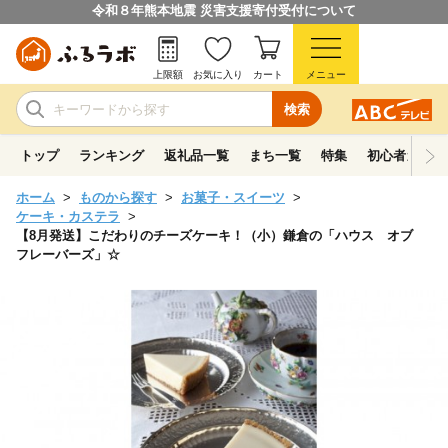
令和８年熊本地震 災害支援寄付受付について
上限額
お気に入り
カート
メニュー
検索
トップ
ランキング
返礼品一覧
まち一覧
特集
初心者ガイド
ホーム
ものから探す
お菓子・スイーツ
ケーキ・カステラ
【8月発送】こだわりのチーズケーキ！（小）鎌倉の「ハウス オブ
フレーバーズ」☆