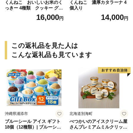
くんねこ おいしいお米のく
くんねこ 濃厚カタラーナ 4
っきー 4種類 クッキー グル
個入り
テンフリー
16,000
14,000
円
円
この返礼品を見た人は
こんな返礼品も見ています
沖縄県浦添市
北海道別海町
ブルーシール アイス ギフト
べつかいのアイスクリーム屋
18個（12種類）| ブルーシー
さんプレミアムミルクリッチ
ルアイス ブルーシールアイ
12個（AP-01）（ 北海道アイ