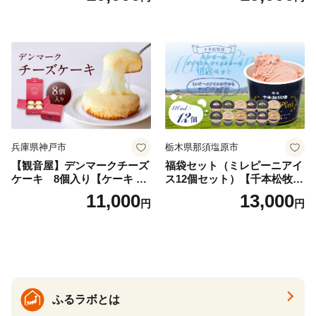
兵庫県神戸市
栃木県那須塩原市
【観音屋】デンマークチーズ
福袋セット（ミレピーニアイ
ケーキ 8個入り【ケーキ チ
ス12個セット）【千本松牧
ーズケーキ 人気スイーツ お
場】 ns025-014-12 【デザー
11,000
13,000
円
円
すすめスイーツ 神戸スイー
ト 詰め合わせ ギフト】
ツ 新感覚チーズケーキ おす
すめケーキ 兵庫県 神戸市 D0
910-17】
ふるラボとは