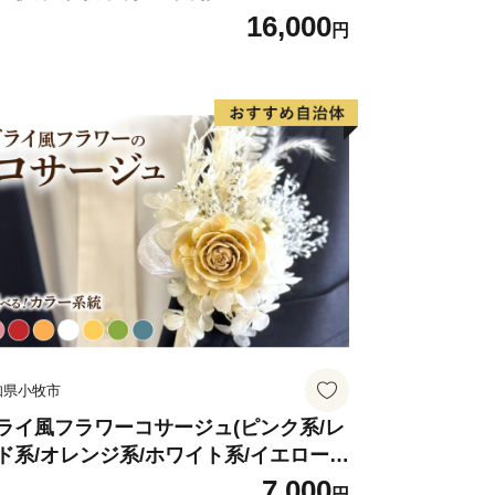
16,000
円
知県小牧市
ライ風フラワーコサージュ(ピンク系/レ
ド系/オレンジ系/ホワイト系/イエロー
/グリーン系/ブルー系）
7,000
円