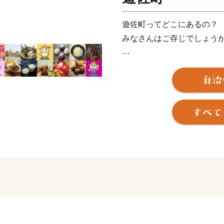
遊佐町ってどこにあるの？
みなさんはご存じでしょう
答えは「山形のおでこ」で
山形県を人の横顔に見立て
いう地理的な特徴がありま
遊佐町は山・海・川・平野
町のシンボルは、日本ジオ
その山麓から湧き出るきれ
特産品につながっています