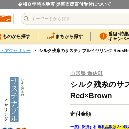
令和８年熊本地震 災害支援寄付受付について
番組･特集
ものから探す
まちから探す
キャンペ
ン・アクセサリー
シルク残糸のサステナブルイヤリング Red×Br
山形県 遊佐町
シルク残糸のサ
Red×Brown
寄付金額
一度に決済する
返礼品数は３つ以