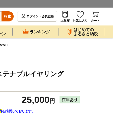
検索
ログイン・会員登録
上限額
お気に入り
カート
はじめての
ランキング
ーン
ふるさと納税
own
ステナブルイヤリング
25,000
在庫あり
円
内
を推奨しております。