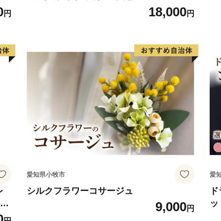
ト
0
18,000
円
円
愛知県小牧市
愛
レ
シルクフラワーコサージュ
ド
フト
ッ
9,000
円
ジン
系
0
円