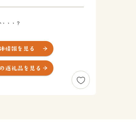
か・・・？
す！
ると、遊佐町がおでこの位置に当たると
す。
と自然豊かな町です。
パークにも認定された名峰「鳥海山」
いな水は遊佐町で作られているすべての
。