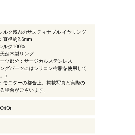
シルク残糸のサスティナブル イヤリング
：直径約2.6mm
シルク100%
天然木製リング
ーツ部分：サージカルステンレス
ングパーツにはシリコン樹脂を使用して
。）
：モニターの都合上、掲載写真と実際の
る場合がございます。
iOri