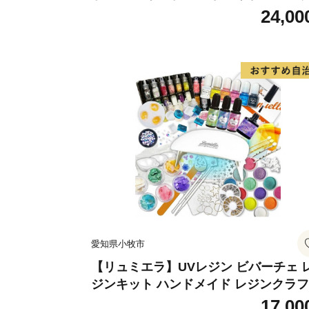
フト アクセサリーキット 手作り セッ
24,00
レジン LEDライト
愛知県小牧市
【リュミエラ】UVレジン ビバーチェ 
ジンキット ハンドメイド レジンクラ
アクセサリーキット 手作り セット レ
17,00