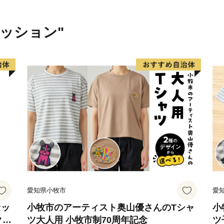
ァッション"
愛知県小牧市
愛
セッ
小牧市のアーティスト奥山優さんのTシャ
小
クラ
ツ大人用 小牧市制70周年記念
ツ