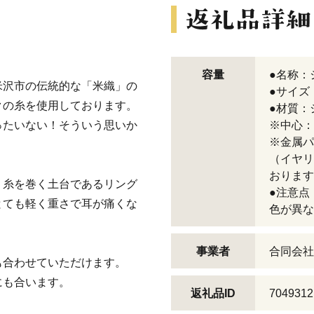
容量
●名称：
米沢市の伝統的な「米織」の
●サイズ
クの糸を使用しております。
●材質：
ったいない！そういう思いか
※中心：
※金属パ
（イヤリ
おります
。糸を巻く土台であるリング
●注意点
とても軽く重さで耳が痛くな
色が異な
事業者
合同会社Or
も合わせていただけます。
にも合います。
返礼品ID
7049312