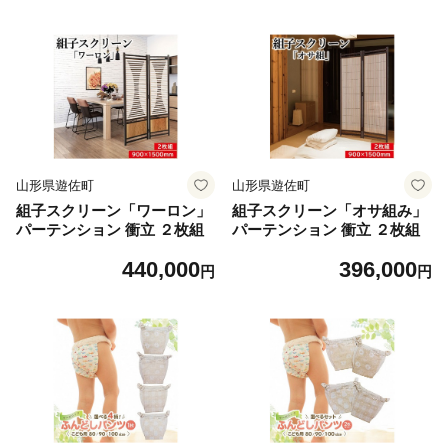
家時間 セット
山形県 遊佐町 庄内 日本酒 酒
お酒 清酒 詰合せ セット品 飲
み比べ 家飲み 宅飲み おうち
時間
山形県遊佐町
山形県遊佐町
組子スクリーン「ワーロン」
組子スクリーン「オサ組み」
パーテンション 衝立 ２枚組
パーテンション 衝立 ２枚組
440,000
396,000
円
円