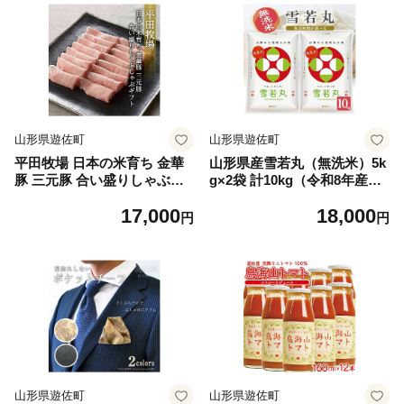
山形県遊佐町
山形県遊佐町
平田牧場 日本の米育ち 金華
山形県産雪若丸（無洗米）5k
豚 三元豚 合い盛りしゃぶし
g×2袋 計10kg（令和8年産
ゃぶギフト 金華豚ローススラ
米）10月下旬
17,000
18,000
イス200g 三元豚ローススラ
円
円
イス300g 三元豚バラスライ
ス250g とびうおのだし きざ
み昆布 冷凍便 ※離島発送不
可 平牧 ひらぼく ロース バラ
豚バラ しゃぶしゃぶ 豚肉
山形県遊佐町
山形県遊佐町