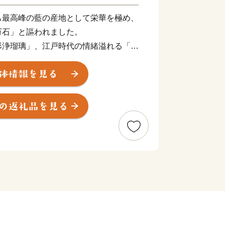
も最高峰の藍の産地として栄華を極め、
万石」と謳われました。
形浄瑠璃」、江戸時代の情緒溢れる「う
ならではの文化が一斉に花開いたのも、
明治時代に日本を訪れた欧米人は、暮ら
ャパンブルー」と称しました。それを育
った海、そして碧い山々。
驚異「鳴門の渦潮」。
色の川面が輝く「大歩危小歩危」や群青
境「祖谷渓谷」。
サンゴが花咲く「牟岐大島」やサーフス