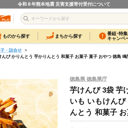
令和８年熊本地震 災害支援寄付受付について
番組･特集
ものから探す
まちから探す
キャンペ
菓子・詰合せ
けんぴ かりんとう 芋かりんとう 和菓子 お菓子 菓子 おやつ 徳島 鳴
徳島県 徳島県庁
芋けんぴ 3袋 芋
いも いもけんぴ
んとう 和菓子 お