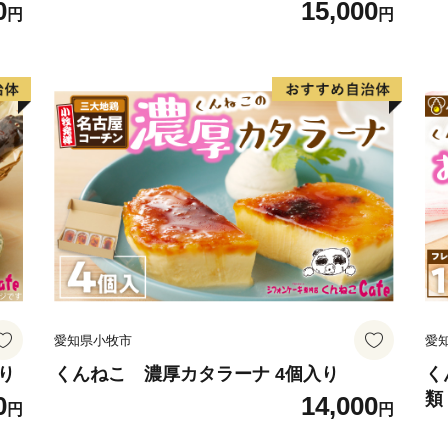
0
15,000
TEL：050-1730-1204（平
円
円
※土日祝日､年末年始を除く
E-mail：pref.tokushima@fur
………………………………
愛知県小牧市
愛
り
くんねこ 濃厚カタラーナ 4個入り
く
類
0
14,000
円
円