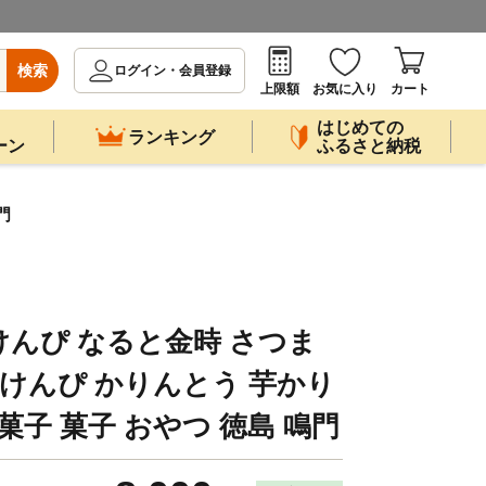
検索
ログイン・会員登録
上限額
お気に入り
カート
はじめての
ランキング
ーン
ふるさと納税
門
けんぴ なると金時 さつま
 けんぴ かりんとう 芋かり
菓子 菓子 おやつ 徳島 鳴門