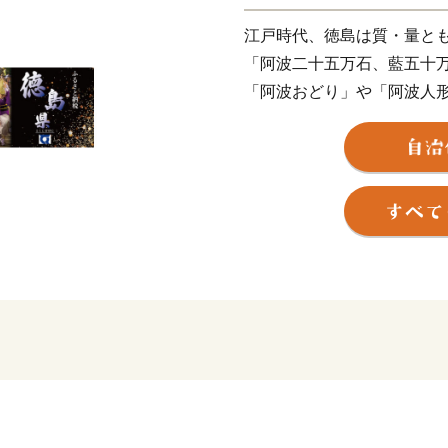
江戸時代、徳島は質・量と
「阿波二十五万石、藍五十
「阿波おどり」や「阿波人
だつの町並み」など、徳島
阿波藍あればこそ。
阿波藍は日本人の心の色。
しに溢れる藍色を見て「ジ
んだのが、徳島なのです。
澄んだ青い空、蒼く透き通
引き込まれそうな大自然の
深く切れ込んだ渓谷と翡翠
色の山または山が連なる秘
そして紺碧の海に世界一の
ポットの数々。