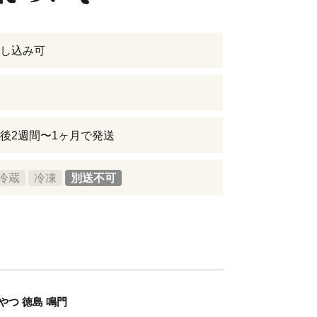
し込み可
後2週間〜1ヶ月で発送
冷蔵
冷凍
別送不可
やつ 徳島 鳴門