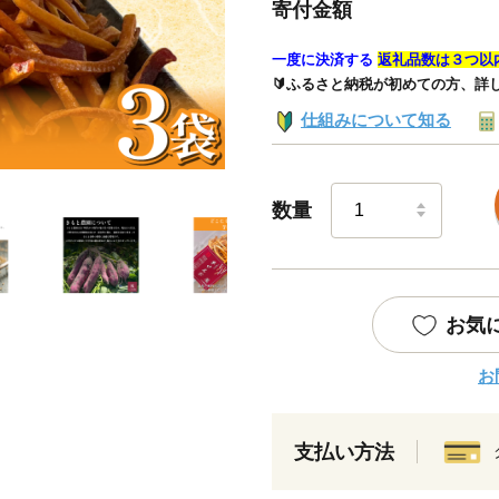
寄付金額
一度に決済する
返礼品数は３つ以
🔰ふるさと納税が初めての方、詳
仕組みについて知る
数量
お気
お
支払い方法