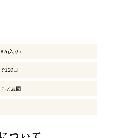
袋82g入り）
で120日
きもと農園