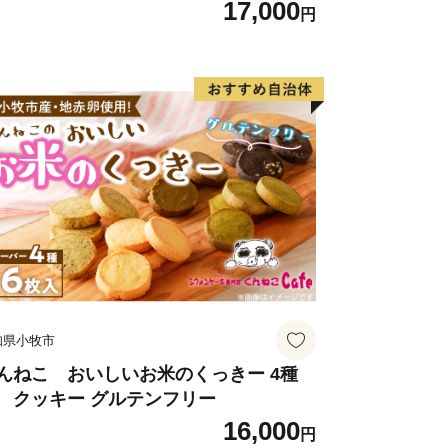
17,000
日8：30～17：30）
円
usato-supports.com
……………………
知県小牧市
んねこ おいしいお米のくっきー 4種
 クッキー グルテンフリー
16,000
円