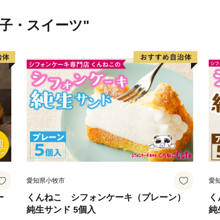
自然も文化も歴史も、そし
菓子・スイーツ"
【お問い合わせ先変更のお
2025年4月25日より、お
す。
以降のお問い合わせは、下
ようお願いいたします。
■新しいお問い合わせ先
050-1730-1204
ご不便をおかけいたします
■□■…………………………
★お礼の品（お届け日）、
愛知県小牧市
愛
問合せ先
ー
くんねこ シフォンケーキ（プレーン）
く
純生サンド 5個入
純
徳島県ふるさと納税係