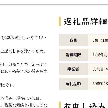
を100％使用したやさしい
容量
3袋（1
た上品な甘さを活かすため、
消費期限
常温保存
で仕上げることで、油っぽさ
事業者
八代目 
どに広がる芋本来の旨みを実
返礼品ID
6989043
特徴です。
業を営み、現在は八代目。
れ、温暖な気候と相まってな