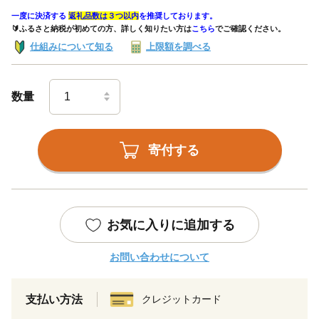
一度に決済する
返礼品数は３つ以内
を推奨しております。
🔰ふるさと納税が初めての方、詳しく知りたい方は
こちら
でご確認ください。
仕組みについて知る
上限額を調べる
数量
寄付する
お気に入りに追加する
お問い合わせについて
支払い方法
クレジットカード