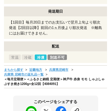
発送期日
【1回目】毎月20日までのお支払いで翌月上旬より順次
発送【2回目以降】前回の1ヵ月後より順次発送 ※離島
にはお届けできません。
配送
常温
冷蔵
冷凍
別送不可
まちから探す
近畿地方
兵庫県尼崎市
兵庫県 尼崎市の返礼品一覧
＜毎月定期便＞＜ふるさと納税 定期便＞神戸牛 赤身 モモ しゃぶしゃ
ぶすき焼き1200g×全12回【4084091】
このページをシェアする