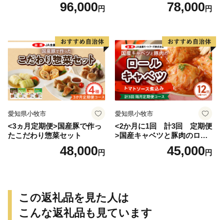
げ
96,000
78,000
円
円
愛知県小牧市
愛知県小牧市
<3ヵ月定期便>国産豚で作っ
<2か月に1回 計3回 定期便
たこだわり惣菜セット
>国産キャベツと豚肉のロー
ルキャベツ（6P入り）
48,000
45,000
円
円
この返礼品を見た人は
こんな返礼品も見ています