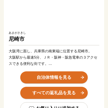
あまがさきし
尼崎市
大阪湾に面し、兵庫県の南東端に位置する尼崎市。
大阪駅から最速5分、ＪＲ・阪神・阪急電車の３アクセ
スできる便利な街です。
尼崎を略して「ＡＭＡ（あま）」と愛着をこめて言う人
も。
自治体情報を見る
■寄附金の使いみち
すべての返礼品を見る
尼崎市では、14通りの寄附金の使いみちを設けており、
尼崎城の整備等に活用する基金のほか、
全国でも珍しい、犬・猫の殺処分ゼロを目指すなどの動