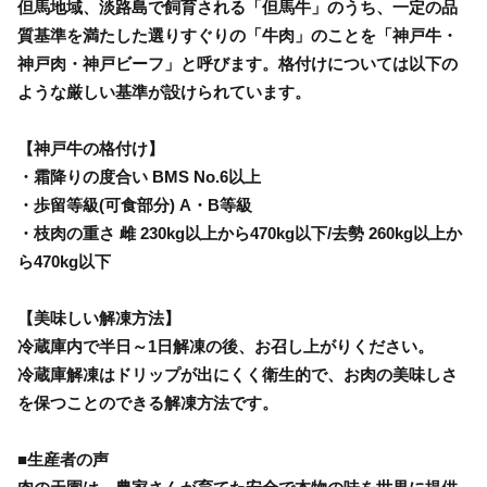
但馬地域、淡路島で飼育される「但馬牛」のうち、一定の品
質基準を満たした選りすぐりの「牛肉」のことを「神戸牛・
神戸肉・神戸ビーフ」と呼びます。格付けについては以下の
ような厳しい基準が設けられています。
【神戸牛の格付け】
・霜降りの度合い BMS No.6以上
・歩留等級(可食部分) A・B等級
・枝肉の重さ 雌 230kg以上から470kg以下/去勢 260kg以上か
ら470kg以下
【美味しい解凍方法】
冷蔵庫内で半日～1日解凍の後、お召し上がりください。
冷蔵庫解凍はドリップが出にくく衛生的で、お肉の美味しさ
を保つことのできる解凍方法です。
■生産者の声