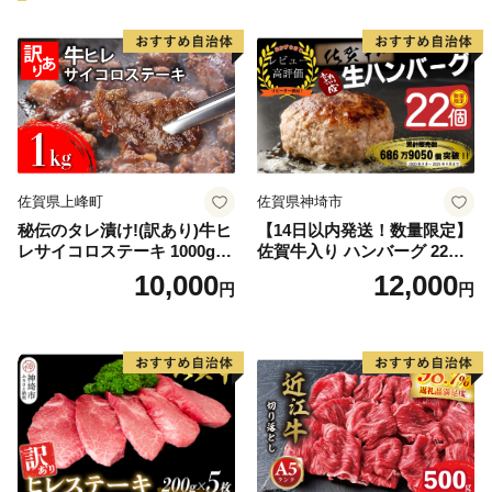
佐賀県上峰町
佐賀県神埼市
秘伝のタレ漬け!(訳あり)牛ヒ
【14日以内発送！数量限定】
レサイコロステーキ 1000g
佐賀牛入り ハンバーグ 22個
【B-1098-AS】
2.6kg(120g×22個)【佐賀牛
10,000
12,000
円
円
黒毛和牛 ブランド牛 九州 ハ
ンバーグ 牛肉 豚肉 国産 お弁
当 おかず 惣菜 おすすめ 人
気】(H083106)