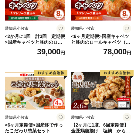
愛知県小牧市
愛知県小牧市
<2か月に1回 計3回 定期便
<6ヶ月定期便>国産キャベツ
>国産キャベツと豚肉のロー
と豚肉のロールキャベツ（4P
ルキャベツ（4P入り）
入り）
39,000
78,000
円
円
愛知県小牧市
愛知県小牧市
<6ヶ月定期便>国産豚で作っ
【2ヶ月に1度、6回定期便】
たこだわり惣菜セット
金匠鶏唐揚げ 塩麹 からあ