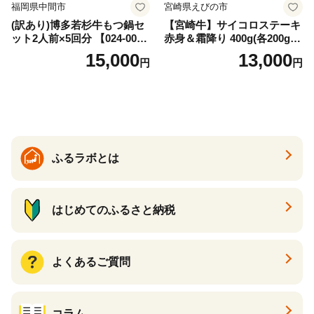
福岡県中間市
宮崎県えびの市
(訳あり)博多若杉牛もつ鍋セ
【宮崎牛】サイコロステーキ
ット2人前×5回分 【024-002
赤身＆霜降り 400g(各200g×
7】
１P 計2P) 真空パック 冷凍
15,000
13,000
円
円
ふるラボとは
はじめてのふるさと納税
よくあるご質問
コラム