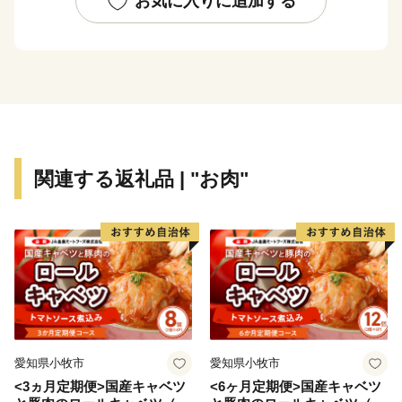
お気に入りに追加する
物愛護に関する
基金などがあります。
■蘇る、尼崎城
1618年に戸田氏鉄によって、
三重の堀、四層の天守を持つ尼崎城が築かれました。
敷地は甲子園球場の約3.5倍もの大きさがあったようで
関連する返礼品 | "お肉"
す。
明治の廃城令により、今はその姿を見ることはできなく
なりましたが、
当時の尼崎城西三の丸エリアにあたる尼崎城址公園内に
本丸の一部である
天守が整備されることとなり、
平成31年3月、400年の時を越えてついに尼崎城が蘇り
ました。
愛知県小牧市
愛知県小牧市
<3ヵ月定期便>国産キャベツ
<6ヶ月定期便>国産キャベツ