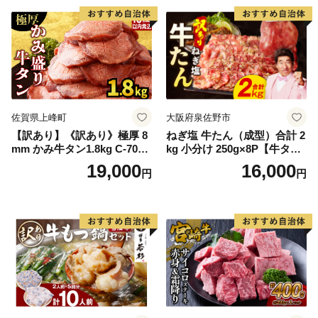
厚切り タン
佐賀県上峰町
大阪府泉佐野市
【訳あり】《訳あり》極厚 8
ねぎ塩 牛たん（成型）合計 2
mm かみ牛タン1.8kg C-709-
kg 小分け 250g×8P【牛タン
AS
牛肉 焼肉用 薄切り 訳あり サ
19,000
16,000
円
円
イズ不揃い】