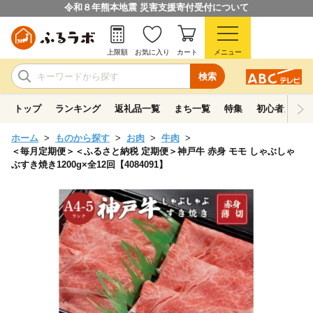
令和８年熊本地震 災害支援寄付受付について
上限額
お気に入り
カート
メニュー
検索
トップ
ランキング
返礼品一覧
まち一覧
特集
初心者ガイド
ホーム
ものから探す
お肉
牛肉
＜毎月定期便＞＜ふるさと納税 定期便＞神戸牛 赤身 モモ しゃぶしゃ
ぶすき焼き1200g×全12回【4084091】