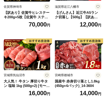
佐賀県神埼市
滋賀県近江八幡市
【訳あり】佐賀牛ヒレステー
【げんさん】近江牛A5ラン
キ200g×5枚【佐賀牛 ステー
ク切落し【500g】【訳あり】
キ ブランド肉 ヒレ肉 フィレ
【DG12W】
70,000
12,000
円
円
肉 ジューシー ヘルシー】(H0
65175)
宮城県気仙沼市
宮崎県都城市
大人気！ 牛タン 厚切り牛タ
国産牛 赤身切り落とし1.8kg
ン 塩味 1kg (500g×2) [モ〜ラ
(450g×4パック)_14-3604
ンド 宮城県 気仙沼市 205646
16,000
14,000
円
円
60] 肉 牛肉 精肉 牛たん 牛タ
ン塩 牛たん塩 冷凍 焼肉 BB
Q アウトドア バーベキュー