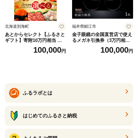
北海道別海町
福井県鯖江市
あとからセレクト【ふるさと
金子眼鏡の全国直営店で使え
ギフト】寄附10万円相当 あ
るメガネ引換券（3万円相
とから選べる！ ギフト いく
当） Bronze
100,000
100,000
円
円
ら ほたて 海鮮 牛肉 別海町
ケーキ アイス （ 後から 選べ
る カタログ カタログポイン
ト カタログギフト あとから
カタログ あとからカタログ
ポイント あとからカタログ
ギフト ふるさと納税 ）
ふるラボとは
はじめてのふるさと納税