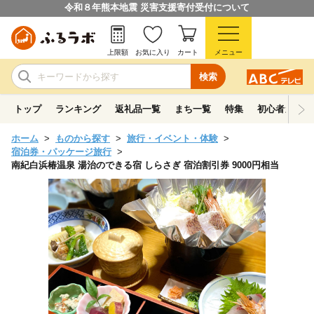
令和８年熊本地震 災害支援寄付受付について
上限額
お気に入り
カート
メニュー
検索
トップ
ランキング
返礼品一覧
まち一覧
特集
初心者ガイド
ホーム
ものから探す
旅行・イベント・体験
宿泊券・パッケージ旅行
南紀白浜椿温泉 湯治のできる宿 しらさぎ 宿泊割引券 9000円相当