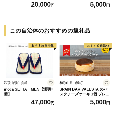
円）
20,000
5,000
円
円
この自治体のおすすめの返礼品
和歌山県白浜町
和歌山県白浜町
inoca SETTA MEN【濡羽×
SPAIN BAR VALESTA のバ
茜】
スクチーズケーキ 1個 プレー
ン 12cmホール
47,000
5,000
円
円