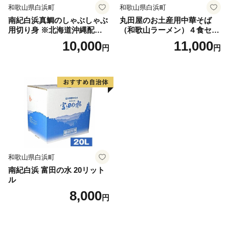
和歌山県白浜町
和歌山県白浜町
南紀白浜真鯛のしゃぶしゃぶ
丸田屋のお土産用中華そば
用切り身 ※北海道沖縄配送
（和歌山ラーメン）４食セッ
不可
ト
10,000
11,000
円
円
和歌山県白浜町
南紀白浜 富田の水 20リット
ル
8,000
円