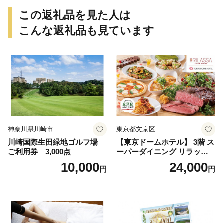
この返礼品を見た人は
こんな返礼品も見ています
神奈川県川崎市
東京都文京区
川崎国際生田緑地ゴルフ場
【東京ドームホテル】 3階 ス
ご利用券 3,000点
ーパーダイニング リラッサ
ランチブッフェ お食事券 大
10,000
24,000
円
円
人1名様分 関東 東京 ご利用
券 ランチ 昼食 食事券 レスト
ラン ブッフェ 東京都 お食事
券