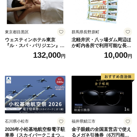
東京都目黒区
群馬県長野原町
ウェスティンホテル東京
北軽井沢・八ッ場ダム周辺ほ
『ル・スパ・パリジエン』選
か町内各所で利用可能な長野
べるボディセラピー90分/1名
原町ふるさと感謝券（3,000
132,000
10,000
円
円
円分）【トラベル 観光 旅行
お土産 群馬県 長野原町 北軽
井沢】
石川県小松市
福井県鯖江市
2026年小松基地航空祭電子駐
金子眼鏡の全国直営店で使え
車券（スカイパークこまつ
るメガネ引換券（6万円相