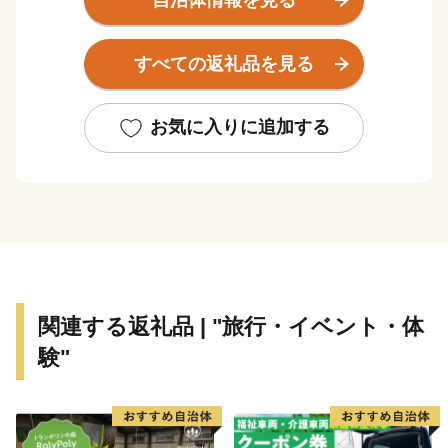
を占めることとなります。年間平均気温は16.8度、年間
降水量は2,219ミリメートルとなっています。温暖で明
すべての返礼品を見る
るく過しやすい気候と言えます。
森林が全体の約81％を占め、北西の半島部に市街地が形
お気に入りに追加する
成され、南部では海岸地域まで山地がせまり、海岸、河
川流域、谷間部に集落が点在しています。町域には、吉
野熊野国立公園、大塔日置川県立自然公園が含まれるな
ど、海・山・川にわたる豊かな自然環境に恵まれた地域
です。
交通網は、東京方面へ航空路により約1時間程度で結ば
関連する返礼品 | "旅行・イベント・体
れ、京阪神地域へは、JR紀勢本線、国道42号、高速道
験"
路(近畿自動車道紀勢線)などにより約2〜3時間でむすば
れています。
★ABCテレビのニュース情報番組「キャスト」で「井