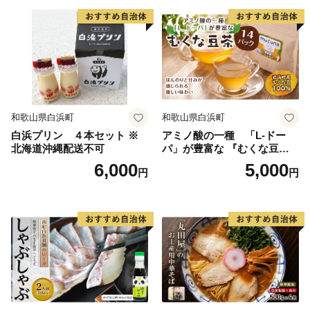
和歌山県白浜町
和歌山県白浜町
白浜プリン ４本セット ※
アミノ酸の一種 「L-ドー
北海道沖縄配送不可
パ」が豊富な 『むくな豆
茶』
6,000
5,000
円
円