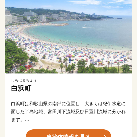
しらはまちょう
白浜町
白浜町は和歌山県の南部に位置し、大きくは紀伊水道に
面した半島地域、富田川下流域及び日置川流域に分かれ
ます。
面積は、200.98平方キロメートルで、県全体の約4.3％
自治体情報を見る