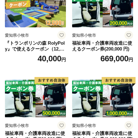
戸畳店」が紹介されました！
👉inoca SETTA WOMEN【葡萄×紫紺】（雪駄・女性
用）
👉inoca SETTA MEN【濡羽×茜】（雪駄・男性用）
愛知県小牧市
愛知県小牧市
👉inoca SETTA OVERSEAS【牡丹×紫紺】（雪駄・海
『トランポリンの森 RolyPol
福祉車両・介護車両改造に使
外用）
y』で使えるクーポン（12,00
えるクーポン券(200,000 円)
👉inoca CASE CARD【山吹×紫紺】（カードケース）
0円）
40,000
669,000
円
円
愛知県小牧市
愛知県小牧市
福祉車両・介護車両改造に使
福祉車両・介護車両改造に使