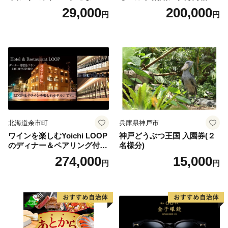
翼） 駐車場 シャトルバスの
当） Platinum
29,000
200,000
円
円
りばすぐ 石川県 小松市
北海道余市町
兵庫県神戸市
ワインを楽しむYoichi LOOP
神戸どうぶつ王国 入園券(２
のディナー＆ペアリング付宿
名様分)
泊プラン＜デラックスツイン
274,000
15,000
円
円
＞