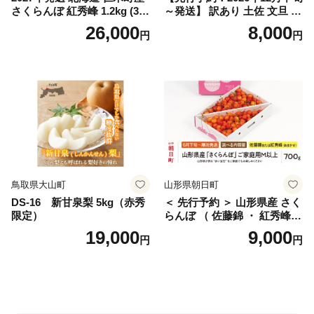
さくらんぼ 紅秀峰 1.2kg (300
～発送】 訳あり 土佐 文旦 8k
g×4パック) Lサイズ以上 旬
g (Mサイズ以上サイズミック
26,000
8,000
円
円
桜桃 産地直送 サクランボ チ
ス) 8000円 わけあり ぶんた
ェリー フルーツ 果物 果物類
ん みかん mikan 蜜柑 ミカン
仁木町 仁木 [松山商店]
土佐文旦 家庭用 産地直送 国
産 農家直送 期間限定 特産品
サイズミックス くらもとフ
ァーム 愛南町 愛媛県
鳥取県大山町
山形県朝日町
DS-16 新甘泉梨 5kg（赤秀
＜ 先行予約 ＞ 山形県産 さく
限定）
らんぼ （ 佐藤錦 ・ 紅秀峰
） ご家庭用 M以上 700g 【20
19,000
9,000
円
円
26年6月下旬から7月上旬発
送】 山形県 果物 フルーツ 初
夏 夏 送料無料