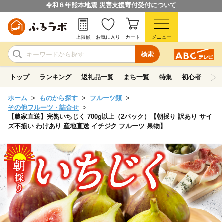
令和８年熊本地震 災害支援寄付受付について
上限額
お気に入り
カート
メニュー
検索
トップ
ランキング
返礼品一覧
まち一覧
特集
初心者ガイド
ホーム
ものから探す
フルーツ類
その他フルーツ・詰合せ
【農家直送】完熟いちじく 700g以上（2パック）【朝採り 訳あり サイ
ズ不揃い わけあり 産地直送 イチジク フルーツ 果物】