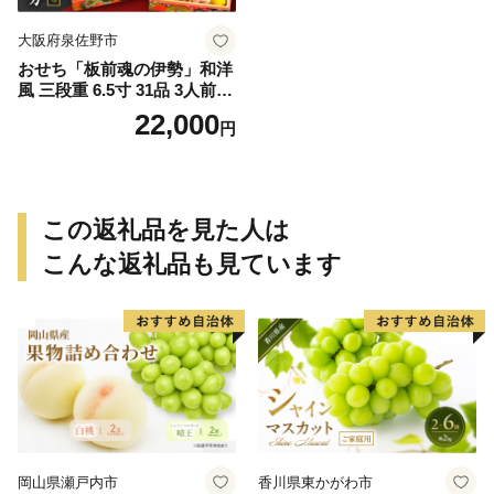
大阪府泉佐野市
おせち「板前魂の伊勢」和洋
風 三段重 6.5寸 31品 3人前
【1位獲得 おせち料理 板前魂
22,000
円
贅沢おせち お節 惣菜 冷凍 先
行予約 年内発送 おせち料理2
027】
この返礼品を見た人は
こんな返礼品も見ています
岡山県瀬戸内市
香川県東かがわ市