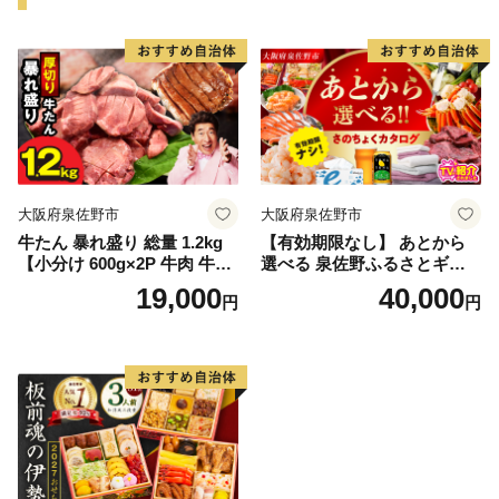
大阪府泉佐野市
大阪府泉佐野市
牛たん 暴れ盛り 総量 1.2kg
【有効期限なし】 あとから
【小分け 600g×2P 牛肉 牛タ
選べる 泉佐野ふるさとギフ
ン 牛たん 厚切り牛タン 焼肉
ト（寄附40,000円コース）
19,000
40,000
円
円
BBQ キャンプ 焼くだけ 簡単
【4000品以上掲載 高評価 カ
調理 訳あり サイズ不揃い】
タログ 肉 牛たん ビール かに
サーモン 野菜 定期便 おせち
タオル ティッシュ あとから
セレクト カタログギフト】