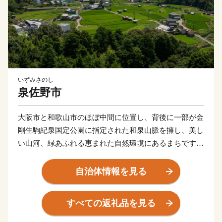
いずみさのし
泉佐野市
大阪市と和歌山市のほぼ中間に位置し、背後に一部が金
剛生駒紀泉国定公園に指定された和泉山脈を擁し、美し
い山河、緑あふれる恵まれた自然環境にあるまちです。
商・工・農・漁業がそれぞれバランスよく栄えてきまし
たが、関西国際空港の開港などに伴う人口の増加ととも
自治体情報を見る
に、商業・サービス業が盛んになっています。
関空によるインパクトを最大限に活用し、世界と日本を
すべての返礼品を見る
結ぶ玄関都市として、21世紀にふさわしい国際都市をめ
ざしてまちづくりに取り組んでいます。