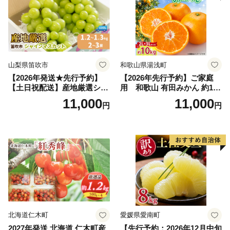
山梨県笛吹市
和歌山県湯浅町
【2026年発送★先行予約】
【2026年先行予約】ご家庭
【土日祝配送】産地厳選シャ
用 和歌山 有田みかん 約10k
インマスカット1.2kg～1.3kg
g (2L、3Lサイズ)【湯浅町】
11,000
11,000
円
円
（2房～3房）※沖縄・離島配
_ZJ6079
送不可※ 106-003-sku02-26y
｜シャインマスカット 発送
笛吹市 山梨県 フルーツ 果物
ぶどう 葡萄 大粒 シャインマ
スカット おすすめ シャイン
マスカット 贈答 ギフト 産地
笛吹市 シャインマスカット
笛吹 葡萄 国産 ぶどう 人気
国産 1.2kg 先行｜
北海道仁木町
愛媛県愛南町
2027年発送 北海道 仁木町産
【先行予約：2026年12月中旬