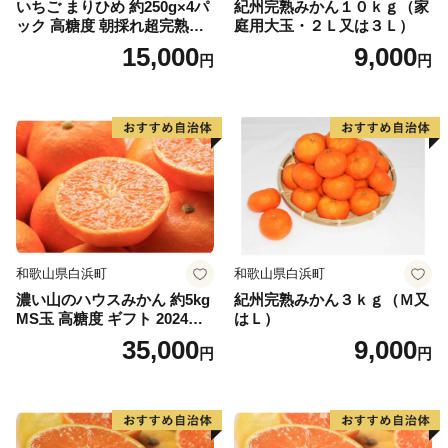
いちご まりひめ 約250g×4パ
紀州完熟みかん１０ｋｇ（家
ック 高糖度 朝採れ超完熟ま
庭用大玉・２Ｌ又は３Ｌ）
りひめ 1月以降発送分
15,000
9,000
円
円
和歌山県白浜町
和歌山県白浜町
濃い山のハウスみかん 約5kg
紀州完熟みかん３ｋｇ（Ｍ又
MS玉 高糖度 ギフト 2024年7
はＬ）
月以降発送分
35,000
9,000
円
円