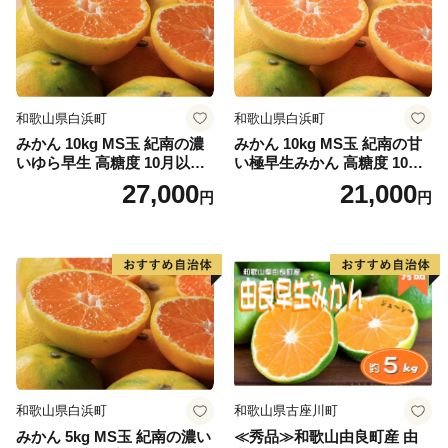
和歌山県白浜町
和歌山県白浜町
みかん 10kg MS玉 紀南の濃
みかん 10kg MS玉 紀南の甘
いゆら早生 高糖度 10月以降
い極早生みかん 高糖度 10月
発送 マルチ被覆栽培
以降発送 マルチ被覆栽培
27,000
21,000
円
円
和歌山県白浜町
和歌山県古座川町
みかん 5kg MS玉 紀南の濃い
≪秀品≫和歌山由良町産 由