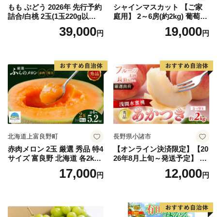
もも ぶどう 2026年 先行予約
シャインマスカット 【ご家
詰合/白桃 2玉(1玉220g以
庭用】 2～6房(約2kg) 葡萄 ぶ
上)・シャインマスカット 晴
どう ブドウ フルーツ 果物 く
39,000
19,000
円
円
王 2房(1房480g以上) 化粧箱
だもの 果実 旬の果物 旬のフ
入り 岡山県産 国産 フルーツ
ルーツ 香川 香川県 東かがわ
果物 ギフト
市
北海道上富良野町
長野県小諸市
赤肉メロン 2玉 厳選 秀品 特4
【オンライン決済限定】【20
サイズ 富良野 北海道 各2kg
26年8月上旬～発送予定】 先
～2.6kg 2玉 セット ファーム
行予約 「浅間水蜜桃プレミ
17,000
12,000
円
円
富良野 メロン めろん 果物 く
アム」 もも あかつき 秀品 約
だもの フルーツ デザート 旬
2kg 5～9玉 贈答品 ふるさと
の果物 旬のフルーツ
納税 果物 桃 フルーツ モモ
果肉 長野県産 小諸市