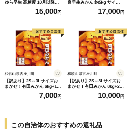
ゆら早生 高糖度 10月以降発
良早生みかん 約5kg サイズお
送 マルチ被覆栽培
まかせ【sml106C】
15,000
17,000
円
円
和歌山県古座川町
和歌山県古座川町
【訳あり】2S～3Lサイズお
【訳あり】2S～3Lサイズお
まかせ！有田みかん 6kg+1kg
まかせ！有田みかん 8kg+2kg
保証分 11月から12月下旬ま
保証分 11月から12月下旬ま
7,000
10,000
円
円
でに順次発送致します。 / 訳
でに順次発送致します。 / 訳
ありみかん 有田みかん みか
ありみかん 有田みかん みか
ん ミカン 蜜柑 柑橘 温州みか
ん ミカン 蜜柑 柑橘 温州みか
ん 和歌山 ご家庭用
ん 和歌山 ご家庭用
この自治体のおすすめの返礼品