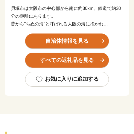
貝塚市は大阪市の中心部から南に約30km、鉄道で約30
分の距離にあります。
昔から”ちぬの海”と呼ばれる大阪の海に抱かれ
白砂青松がまぶしい「二色の浜（にしきのはま）」や、
本州南限圏の天然記念物ブナ林を育む「和泉葛城山（い
自治体情報を見る
ずみかつらぎさん）」など豊かな自然に囲まれたまち。
千本搗餅つき（せんぼんづきもちつき）で賑わう名刹の
すべての返礼品を見る
水間寺（みずまでら）や
国宝の観音堂を有する孝恩寺（こうおんじ）があり、
願泉寺（がんせんじ）を中心に形成された寺内町のまち
お気に入りに追加する
なみなど、伝統的な文化を肌で感じることができます。
---------------------------------------------------------------------------
-----
市街を少し離れると田畑が広がるのどかな環境
春は水間公園でお花見
夏は二色の浜公園でＢＢＱ＆海水浴
秋は山手でトレッキングとみかん狩り