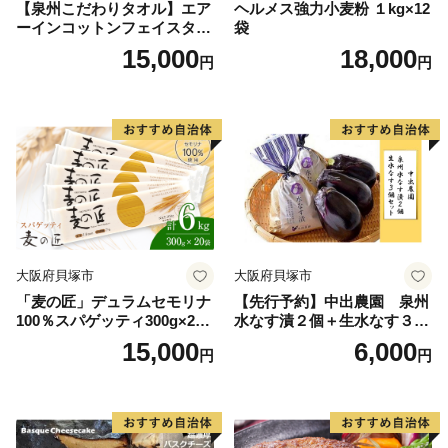
【泉州こだわりタオル】エア
ヘルメス強力小麦粉 １kg×12
ーインコットンフェイスタオ
袋
ル４枚
15,000
18,000
円
円
大阪府貝塚市
大阪府貝塚市
「麦の匠」デュラムセモリナ
【先行予約】中出農園 泉州
100％スパゲッティ300g×20
水なす漬２個＋生水なす３個
袋/パスタ 国産 貝塚産 麺 も
セット
15,000
6,000
円
円
ちもち 大阪府貝塚市