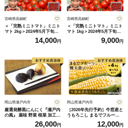
宮崎県高鍋町
宮崎県高鍋町
＜「完熟ミニトマト」ミニト
＜「完熟ミニトマト」ミニト
マト 2kg＞2024年5月下旬迄
マト 1kg＞2024年5月下旬迄
に順次出荷 野菜ソムリエサ
に順次出荷 野菜ソムリエサ
14,000
9,000
円
円
ミット アルル・リリカ共に
ミット アルル・リリカ共に
銀賞受賞！！(2023年11月開
銀賞受賞！！(2023年11月開
催)1回食べてみらんね？宮崎
催)1回食べてみらんね？宮崎
県 高鍋町産 産地直送 有機肥
県 高鍋町産 産地直送 有機肥
料使用 高糖度 西森農園
料使用 高糖度 西森農園
岡山県瀬戸内市
岡山県瀬戸内市
厳選発酵黒にんにく『瀬戸内
［2026年先行予約］牛窓産と
の風』 薬味 野菜 根菜 加工食
うもろこし まるでフルー
品
ツ！最高糖度25度超え 生で
26,000
12,000
円
円
甘い、茹でて美味い！ 黄色