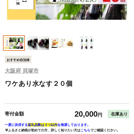
おすすめ自治体
大阪府 貝塚市
ワケあり水なす２０個
20,000
寄付金額
在庫あり
円
一度に決済する
返礼品数は３つ以内
を推奨しております。
🔰ふるさと納税が初めての方、詳しく知りたい方は
こちら
でご確認ください。