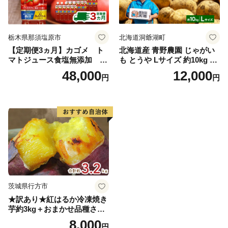
栃木県那須塩原市
北海道洞爺湖町
【定期便3ヵ月】カゴメ ト
北海道産 青野農園 じゃがい
マトジュース食塩無添加 72
も とうや Lサイズ 約10kg 20
0ml PET×15本 1ケース 毎月
26年10月初旬～12月下旬頃お
48,000
12,000
円
円
届く 3ヵ月 3回コース ns001-
届け 先行予約 北海道 ジャガ
005 【 KAGOME 野菜ジュー
イモ トウヤ 馬鈴薯 ポテト 芋
ス 】
いも イモ 黄色 旬 野菜 農作
物 産地直送 お取り寄せ 国産
茨城県行方市
★訳あり★紅はるか冷凍焼き
芋約3kg＋おまかせ品種さつ
まいも 合計約3.2kg｜さつ
8,000
円