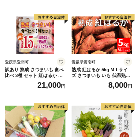
とうもろこし 「桃太郎コー
ン」約4kg（8〜12本入り）
野菜
愛媛県愛南町
愛媛県愛南町
訳あり 熟成 さつまいも 食べ
熟成 紅はるか 5kg M-Lサイ
比べ 3種 セット 紅はるか 安
ズ さつまいも いも 低温熟成
納芋 シルクスイート 合計 15
完全熟成収穫 甘い 糖度 焼き
21,000
8,000
円
円
kg サイズ混合 サツマイモ 焼
芋 やきいも スイートポテト
き芋 干し芋 丸干し 冷凍焼き
おやつ 高糖度 料理 国産 愛媛
芋 冷やし焼き芋 やきいも 蜜
県 愛南町 青果市場
芋 ほしいも スイートポテト
いも天 サイズミックス 甘い
ねっとり 生芋 新芋 あんのう
いも 甘藷 べにはるか スイー
ツ 国産 糖度 産地直送 農家直
送 数量限定 21000円 愛媛 愛