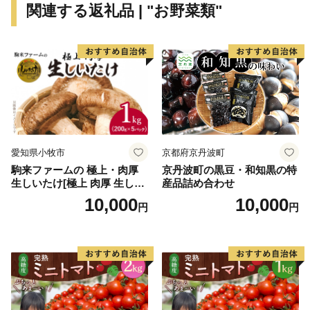
関連する返礼品 | "お野菜類"
冬は市内に４か所ある温泉＆温浴施設でまったりほっ
こり
目立たんけどもそこそこ住み良い。 なかなかええや
ん！貝塚市。
---------------------------------------------------------------------------
-----
愛知県小牧市
京都府京丹波町
駒来ファームの 極上・肉厚
京丹波町の黒豆・和知黒の特
生しいたけ[極上 肉厚 生しい
産品詰め合わせ
たけ 生シイタケ 生椎茸 安心
10,000
10,000
円
円
安全 国産 採れたて 新鮮 きの
こ 野菜]