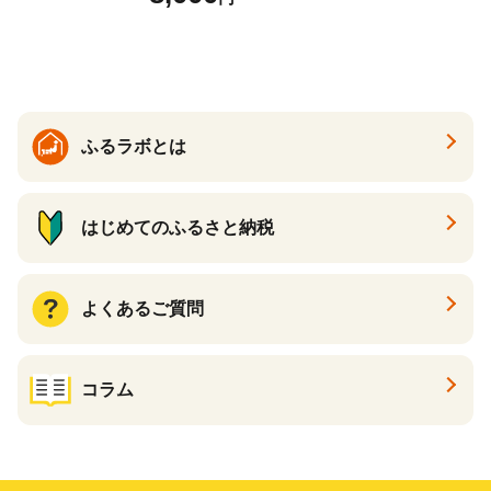
まいも サツマイモ さつま芋
焼き芋 やきいも 冷凍 冷凍焼
き芋 訳あり 訳アリ 紅はるか
茨城県 行方市(EY-25)
ふるラボとは
はじめてのふるさと納税
よくあるご質問
コラム