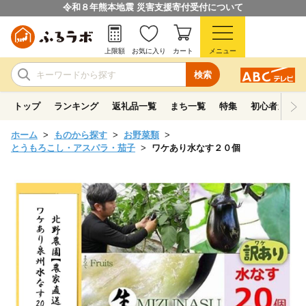
令和８年熊本地震 災害支援寄付受付について
上限額
お気に入り
カート
メニュー
検索
トップ
ランキング
返礼品一覧
まち一覧
特集
初心者ガイド
ホーム
ものから探す
お野菜類
とうもろこし・アスパラ・茄子
ワケあり水なす２０個