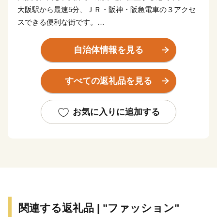
大阪駅から最速5分、ＪＲ・阪神・阪急電車の３アクセ
スできる便利な街です。
尼崎を略して「ＡＭＡ（あま）」と愛着をこめて言う人
も。
自治体情報を見る
■寄附金の使いみち
すべての返礼品を見る
尼崎市では、14通りの寄附金の使いみちを設けており、
尼崎城の整備等に活用する基金のほか、
全国でも珍しい、犬・猫の殺処分ゼロを目指すなどの動
お気に入りに追加する
物愛護に関する
基金などがあります。
■蘇る、尼崎城
1618年に戸田氏鉄によって、
三重の堀、四層の天守を持つ尼崎城が築かれました。
敷地は甲子園球場の約3.5倍もの大きさがあったようで
関連する返礼品 | "ファッション"
す。