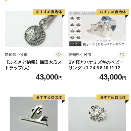
明治の廃城令により、今はその姿を見ることはできなく
なりましたが、
当時の尼崎城西三の丸エリアにあたる尼崎城址公園内に
本丸の一部である
天守が整備されることとなり、
平成31年3月、400年の時を越えてついに尼崎城が蘇り
ました。
愛知県小牧市
愛知県小牧市
【ふるさと納税】織田木瓜ス
SV 桜とハナミズキのベビー
トラップ(大)
リング（1.2.4.6.8.10.11.12
月）
43,000
43,000
円
円