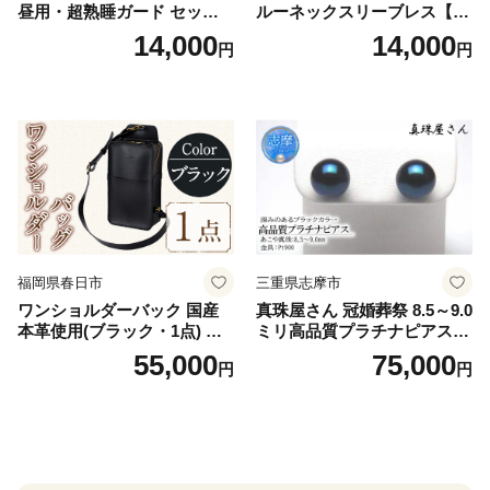
昼用・超熟睡ガード セット
ルーネックスリーブレス【Y
羽付き ナプキン 生理用品 サ
V2618P】Lサイズ クリアベ
14,000
14,000
円
円
ニタリー ユニ・チャーム
ージュ3枚セット [№5716-04
32]
福岡県春日市
三重県志摩市
ワンショルダーバック 国産
真珠屋さん 冠婚葬祭 8.5～9.0
本革使用(ブラック・1点) 鞄
ミリ高品質プラチナピアス P
バック バッグ カバン レザー
t900 志摩産アコヤ真珠 ブラ
55,000
75,000
円
円
国産 日本製 牛革 黒 革 革製
ックパール 黒真珠
品 手作り 男性 女性 レディー
ス メンズ【ksg1307-bk】【Z
enis】