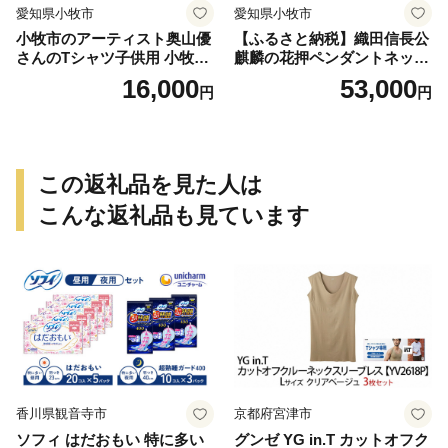
愛知県小牧市
愛知県小牧市
小牧市のアーティスト奥山優
【ふるさと納税】織田信長公
さんのTシャツ子供用 小牧市
麒麟の花押ペンダントネック
制70周年記念
レス
16,000
53,000
円
円
この返礼品を見た人は
こんな返礼品も見ています
香川県観音寺市
京都府宮津市
ソフィ はだおもい 特に多い
グンゼ YG in.T カットオフク