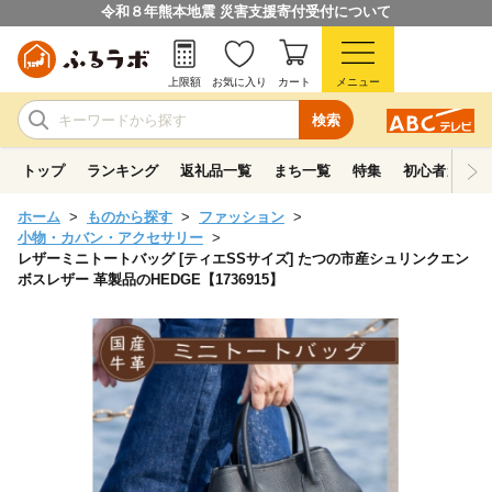
令和８年熊本地震 災害支援寄付受付について
上限額
お気に入り
カート
メニュー
検索
トップ
ランキング
返礼品一覧
まち一覧
特集
初心者ガイド
ホーム
ものから探す
ファッション
小物・カバン・アクセサリー
レザーミニトートバッグ [ティエSSサイズ] たつの市産シュリンクエン
ボスレザー 革製品のHEDGE【1736915】