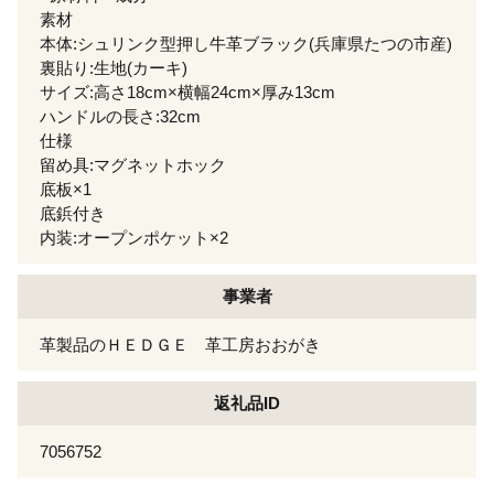
素材
本体:シュリンク型押し牛革ブラック(兵庫県たつの市産)
裏貼り:生地(カーキ)
サイズ:高さ18cm×横幅24cm×厚み13cm
ハンドルの長さ:32cm
仕様
留め具:マグネットホック
底板×1
底鋲付き
内装:オープンポケット×2
事業者
革製品のＨＥＤＧＥ 革工房おおがき
返礼品ID
7056752