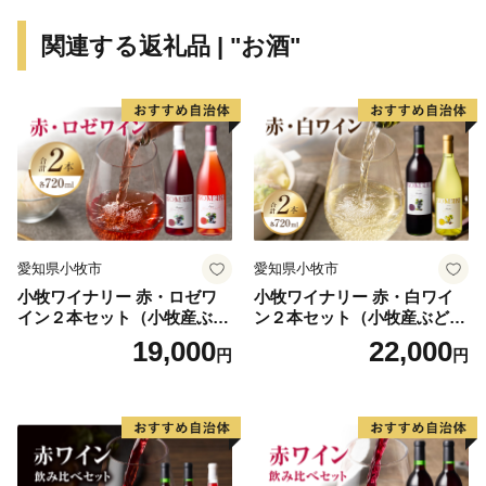
解とご協力をいただいてきたおかげであります。
関連する返礼品 | "お酒"
これからも、市では、さらなる住みよさを目指し、都
市機能の充実と自然環境の調和のとれたまちづくりを積
極的に進めてまいります。先人から引き継がれてきた豊
かな自然や歴史的な財産を後世に引き継ぐとともに、福
祉の充実や教育文化などを育み、市民生活をより豊かな
ものにしていくため、郷土に愛着をお持ちの方々や本市
の取り組みに賛同していただける方々から寄附金を募
り、その貴重な財源を活用して、皆さんに愛される個性
愛知県小牧市
愛知県小牧市
あるふるさとづくりを進めてまいります。
小牧ワイナリー 赤・ロゼワ
小牧ワイナリー 赤・白ワイ
イン２本セット（小牧産ぶど
ン２本セット（小牧産ぶどう
う100％使用）
100％使用）
19,000
22,000
円
円