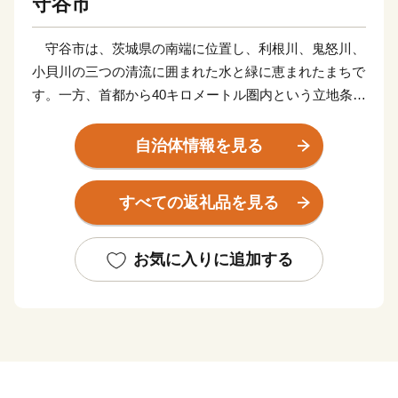
守谷市
守谷市は、茨城県の南端に位置し、利根川、鬼怒川、
小貝川の三つの清流に囲まれた水と緑に恵まれたまちで
す。一方、首都から40キロメートル圏内という立地条件
から都市化が進み、2002年には単独で市制を施行しま
した。宅地開発とともに公園や街路、上下水道など都市
自治体情報を見る
基盤の整備が進み、特に下水道の普及率は、ほぼ100パ
ーセントに達し、環境にやさしいまちづくりが進んでい
すべての返礼品を見る
ます。
2005年には待望のつくばエクスプレスが開通、都心
からわずか32分で結ばれることになりました。そして
お気に入りに追加する
2008年、経済専門誌による「住みよさランキング」
で、全国784都市中総合第1位となりました。また2017
年には「シティブランド・ランキング－住みよい街
2017－」で、全国総合第1位（守谷市のほかに武蔵野
市、大野城市と同率1位）となりました。これも市民の
皆様をはじめ、多くの方々からまちづくりに対するご理