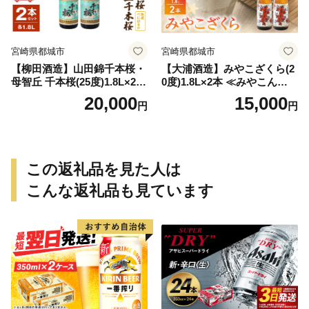
宮崎県都城市
宮崎県都城市
【柳田酒造】山田錦千本桜・
【大浦酒造】みやこざくら(2
母智丘 千本桜(25度)1.8L×2本
0度)1.8L×2本 ≪みやこんじょ
≪みやこんじょ特急便≫_AC
特急便≫_MJ-0771
20,000
15,000
円
円
-0751
この返礼品を見た人は
こんな返礼品も見ています