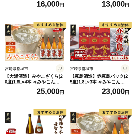
ア ソロキャンプ ベランピン
変更品 飲み比べ セット 合計
16,000
13,000
円
円
グ 巣ごもり 就労支援
2本 720ml×各1本 25度 焼酎
お酒 麦焼酎 芋焼酎
宮崎県都城市
宮崎県都城市
【大浦酒造】みやこざくら(2
【霧島酒造】赤霧島パック(2
0度)1.8L×4本 ≪みやこんじょ
5度)1.8L×3本 ≪みやこんじょ
特急便≫_AD-0771
特急便≫_23-07-K03P-1800-3
25,000
23,000
円
円
-Q