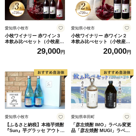
愛知県小牧市
愛知県小牧市
小牧ワイナリー 赤ワイン３
小牧ワイナリー 赤ワイン２
本飲み比べセット（小牧産ぶ
本飲み比べセット（小牧産ぶ
どう100％使用）
どう100％使用）
29,000
20,000
円
円
愛知県小牧市
愛知県幸田町
【ふるさと納税】本格芋焼酎
「彦左焼酎 IMO」ラベル変更
『Sun』芋グラッセ アウトド
品「彦左焼酎 MUGI」ラベル