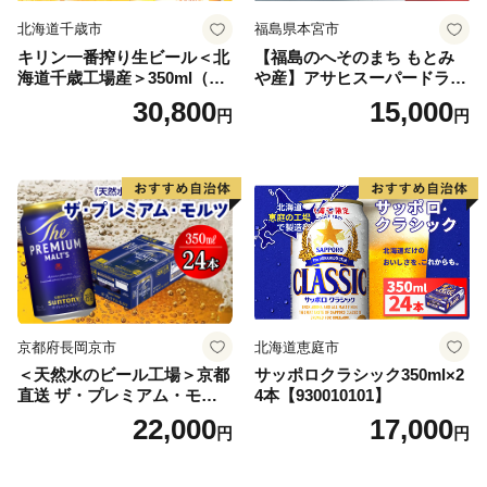
北海道千歳市
福島県本宮市
キリン一番搾り生ビール＜北
【福島のへそのまち もとみ
海道千歳工場産＞350ml（24
や産】アサヒスーパードライ
本） 2ケース
350ml×24本 合計8.4L 1ケー
30,800
15,000
円
円
ス アルコール度数5% 缶ビー
ル お酒 ビール アサヒ スーパ
ードライ super dry 24缶 辛
口 送料無料 カメイ 本宮市
【07214-0206】
京都府長岡京市
北海道恵庭市
＜天然水のビール工場＞京都
サッポロクラシック350ml×2
直送 ザ・プレミアム・モル
4本【930010101】
ツ 350ml×24本 プレモル [149
22,000
17,000
円
円
5]