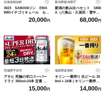
北海道様似町
新潟県新潟県庁
3023 SAMANIジン EMA
新潟の飲み比べセット 1806
WRIイチゴリキュール セッ
A（八海山・久保田・雪中
ト（箱入り）【大人の味 酒
梅・越乃寒梅・かたふね・千
20,000
68,000
円
円
お酒 洋酒 スピリッツ クラフ
代の光）
トジン 国産 sake SAKE gin
GIN liqueur LIQUEUR お酒
セット 詰め合わせ カクテル
ソーダ割り アルコール ロッ
ク ソーダ ジントニック 】
茨城県守谷市
滋賀県多賀町
アサヒ 究極の辛口スーパー
キリン 一番搾り 生ビール 35
ドライ 350ml×24本 定番 ビー
0ml × 24本 | キリン一番搾り
ル 缶ビール 酒 お酒 アルコー
キリンビール 一番搾り ビー
15,000
14,800
円
円
ル 辛口
ル 24缶 きりんいちばんしぼ
り キリン一番搾り びーる 1
ケース 24缶 24本 キリン一番
搾り KIRIN きりん 麒麟 キリ