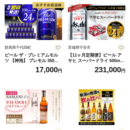
群馬県千代田町
茨城県守谷市
ビール ザ・プレミアムモル
【11ヶ月定期便】ビール ア
ツ 【神泡】 プレモル 350ml
サヒ スーパードライ 500ml 2
× 24本 サントリー〈天然水の
4本 1ケース×11ヶ月 | アサヒ
17,000
231,000
円
円
ビール工場〉群馬※沖縄・離
ビール 究極の辛口 酒 お酒 ア
島地域へのお届け不可
ルコール 生ビール Asahi ア
サヒビール スーパードライ s
uper dry 11回 缶ビール 缶 ギ
フト 内祝い 茨城県守谷市 送
料無料