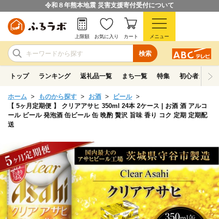
令和８年熊本地震 災害支援寄付受付について
上限額
お気に入り
カート
メニュー
検索
トップ
ランキング
返礼品一覧
まち一覧
特集
初心者ガイド
ホーム
ものから探す
お酒
ビール
【 5ヶ月定期便 】 クリアアサヒ 350ml 24本 2ケース | お酒 酒 アルコ
ール ビール 発泡酒 缶ビール 缶 晩酌 贅沢 旨味 香り コク 定期 定期配
送