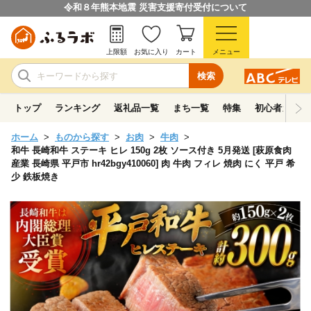
令和８年熊本地震 災害支援寄付受付について
上限額
お気に入り
カート
メニュー
検索
トップ
ランキング
返礼品一覧
まち一覧
特集
初心者ガイド
ホーム
ものから探す
お肉
牛肉
和牛 長崎和牛 ステーキ ヒレ 150g 2枚 ソース付き 5月発送 [萩原食肉
産業 長崎県 平戸市 hr42bgy410060] 肉 牛肉 フィレ 焼肉 にく 平戸 希
少 鉄板焼き