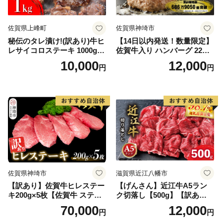
佐賀県上峰町
佐賀県神埼市
秘伝のタレ漬け!(訳あり)牛ヒ
【14日以内発送！数量限定】
レサイコロステーキ 1000g
佐賀牛入り ハンバーグ 22個
【B-1098-AS】
2.6kg(120g×22個)【佐賀牛
10,000
12,000
円
円
黒毛和牛 ブランド牛 九州 ハ
ンバーグ 牛肉 豚肉 国産 お弁
当 おかず 惣菜 おすすめ 人
気】(H083106)
佐賀県神埼市
滋賀県近江八幡市
【訳あり】佐賀牛ヒレステー
【げんさん】近江牛A5ラン
キ200g×5枚【佐賀牛 ステー
ク切落し【500g】【訳あり】
キ ブランド肉 ヒレ肉 フィレ
【DG12W】
70,000
12,000
円
円
肉 ジューシー ヘルシー】(H0