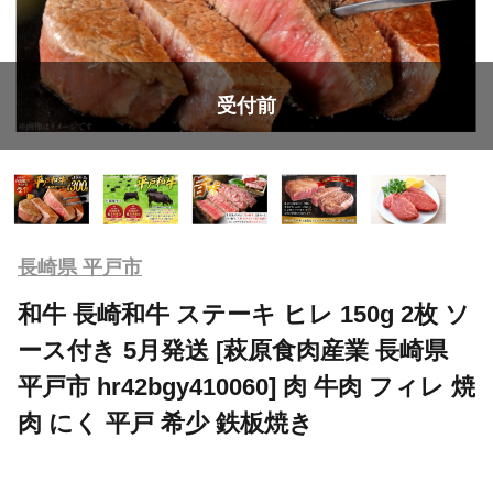
受付前
長崎県 平戸市
和牛 長崎和牛 ステーキ ヒレ 150g 2枚 ソ
ース付き 5月発送 [萩原食肉産業 長崎県
平戸市 hr42bgy410060] 肉 牛肉 フィレ 焼
肉 にく 平戸 希少 鉄板焼き