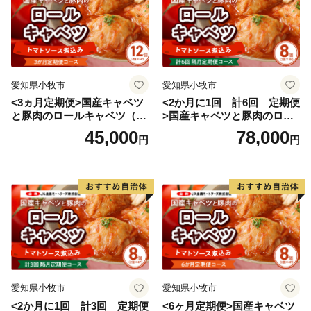
愛知県小牧市
愛知県小牧市
<3ヵ月定期便>国産キャベツ
<2か月に1回 計6回 定期便
と豚肉のロールキャベツ（6P
>国産キャベツと豚肉のロー
入り）
ルキャベツ（4P入り）
45,000
78,000
円
円
愛知県小牧市
愛知県小牧市
<2か月に1回 計3回 定期便
<6ヶ月定期便>国産キャベツ