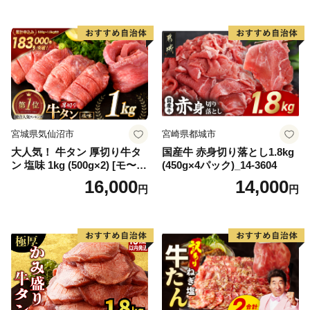
65175)
宮城県気仙沼市
宮崎県都城市
大人気！ 牛タン 厚切り牛タ
国産牛 赤身切り落とし1.8kg
ン 塩味 1kg (500g×2) [モ〜ラ
(450g×4パック)_14-3604
ンド 宮城県 気仙沼市 205646
16,000
14,000
円
円
60] 肉 牛肉 精肉 牛たん 牛タ
ン塩 牛たん塩 冷凍 焼肉 BB
Q アウトドア バーベキュー
厚切り タン