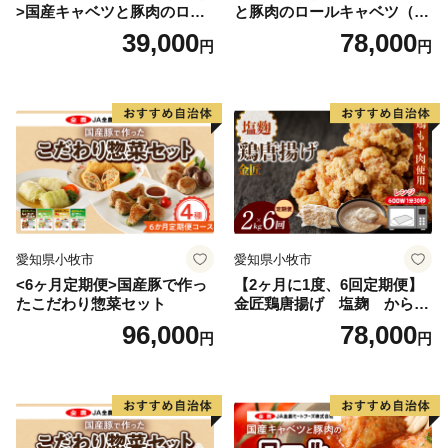
>国産キャベツと豚肉のロー
と豚肉のロールキャベツ（4P
ルキャベツ（4P入り）
入り）
39,000
78,000
円
円
愛知県小牧市
愛知県小牧市
<6ヶ月定期便>国産豚で作っ
【2ヶ月に1度、6回定期便】
たこだわり惣菜セット
金匠鶏唐揚げ 塩麹 からあ
げ
96,000
78,000
円
円