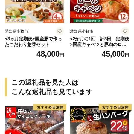
愛知県小牧市
愛知県小牧市
<3ヵ月定期便>国産豚で作っ
<2か月に1回 計3回 定期便
たこだわり惣菜セット
>国産キャベツと豚肉のロー
ルキャベツ（6P入り）
48,000
45,000
円
円
この返礼品を見た人は
こんな返礼品も見ています