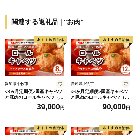
関連する返礼品 | "お肉"
愛知県小牧市
愛知県小牧市
<3ヵ月定期便>国産キャベツ
<6ヶ月定期便>国産キャベツ
と豚肉のロールキャベツ（4P
と豚肉のロールキャベツ（6P
入り）
入り）
39,000
90,000
円
円