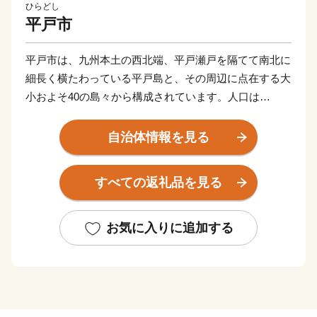
ひらどし
平戸市
平戸市は、九州本土の西北端、平戸瀬戸を隔てて南北に
細長く横たわっている平戸島と、その周辺に点在する大
小およそ40の島々から構成されています。人口は
R4.11.1現在29,268人。島の形は「タツノオトシゴ」に
も似ており、北は玄界灘、西は東シナ海を望んでいま
自治体情報を見る
す。
すべての返礼品を見る
お気に入りに追加する