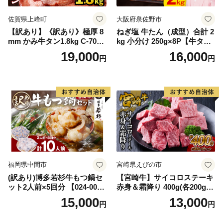
佐賀県上峰町
大阪府泉佐野市
【訳あり】《訳あり》極厚 8
ねぎ塩 牛たん（成型）合計 2
mm かみ牛タン1.8kg C-709-
kg 小分け 250g×8P【牛タン
AS
牛肉 焼肉用 薄切り 訳あり サ
19,000
16,000
円
円
イズ不揃い】
福岡県中間市
宮崎県えびの市
(訳あり)博多若杉牛もつ鍋セ
【宮崎牛】サイコロステーキ
ット2人前×5回分 【024-002
赤身＆霜降り 400g(各200g×
7】
１P 計2P) 真空パック 冷凍
15,000
13,000
円
円