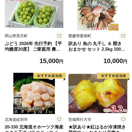
岡山県里庄町
愛媛県愛南町
ぶどう 2026年 先行予約 【平
訳あり 魚の 丸干し ＆ 開き
均糖度20度】 ご家庭用 農家
おまかせ セット 2.5kg 10000
こだわりの シャイン マスカ
円 魚 海鮮 干物 無添加 ひも
15,000
10,000
ット 2～3房 合計約1.2kg ブ
の ひらき 詰め合わせ 冷凍 丸
円
円
ドウ 葡萄 岡山県産 国産 フル
干し 鯵 アジ 鯖 さば サバ 鰹
ーツ 果物 【 Nini farm 農家
かつお カツオ 鯛 たい タイ
直送 】
鰯 いわし イワシ 切り身 おつ
まみ おかず 惣菜 人気 珍味
グルメ 規格外 国産 新鮮 魚介
天然 乾き物 乾物 酒のあて 旬
季節 お中元 お歳暮 母の日 父
の日 武久海産 愛南町 愛媛県
北海道紋別市
茨城県行方市
20-330 北海道オホーツク海産
★訳あり★紅はるか冷凍焼き