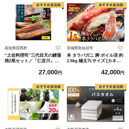
高知県芸西村
宮城県気仙沼市
“土佐料理司”三代目天の鰻蒲
本 タラバガニ 脚 ボイル済 約
焼2尾セット／「仁淀川」水
1.5kg 極太7Lサイズ [カネダ
系の地下水使用 完全無投薬養
イ 宮城県 気仙沼市 2056432
27,000
42,000
殖 国産・高知県産〈高知市共
6] カニ かに 蟹 たらばがに た
円
円
通返礼品〉うなぎ 真空パック
らば蟹 タラバ蟹 たらば タラ
（ウナギう・たれセット）
バ ボイル