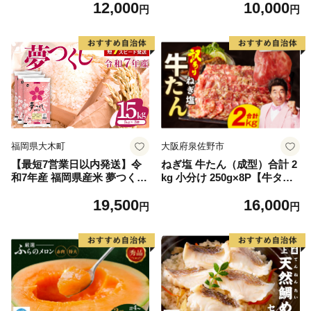
12,000
10,000
毛和牛 ブランド牛 九州 ハン
円
円
バーグ 牛肉 豚肉 国産 お弁当
おかず 惣菜 おすすめ 人気】
(H083106)
福岡県大木町
大阪府泉佐野市
【最短7営業日以内発送】令
ねぎ塩 牛たん（成型）合計 2
和7年産 福岡県産米 夢つくし
kg 小分け 250g×8P【牛タン
15kg 精米 ※北海道・沖縄・
牛肉 焼肉用 薄切り 訳あり サ
19,500
16,000
離島は配送不可
イズ不揃い】
円
円