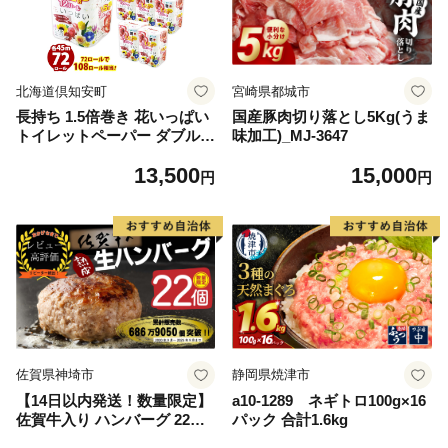
北海道倶知安町
宮崎県都城市
長持ち 1.5倍巻き 花いっぱい
国産豚肉切り落とし5Kg(うま
トイレットペーパー ダブル 4
味加工)_MJ-3647
5ｍ 計72ロール 全18種 花柄
13,500
15,000
プリント ハーブ 香り付き 日
円
円
本製 まとめ買い 防災 常備品
ペーパー エコ 日用雑貨 消耗
品 備蓄 送料無料 北海道 倶知
安町 日用品
佐賀県神埼市
静岡県焼津市
【14日以内発送！数量限定】
a10-1289 ネギトロ100g×16
佐賀牛入り ハンバーグ 22個
パック 合計1.6kg
2.6kg(120g×22個)【佐賀牛 黒