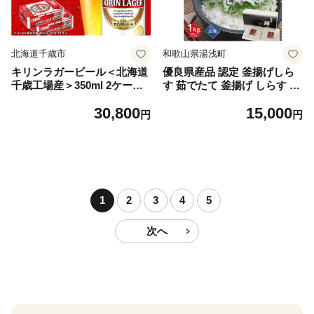
北海道千歳市
和歌山県湯浅町
キリンラガービール＜北海道
優良県産品 認定 釜揚げしら
千歳工場産＞350ml 2ケース
す 茹でたて 釜揚げ しらす 無
（48本）
着色 安心 安全 赤穂の塩 新鮮
30,800
15,000
国産 海の幸 海鮮 魚介 紀州湯
円
円
浅湾直送 まるとも海産 お取
り寄せ 和歌山県 湯浅町 送料
無料_C6035n
1
2
3
4
5
次へ