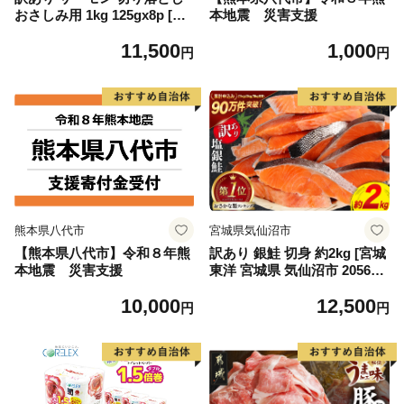
おさしみ用 1kg 125gx8p [足
本地震 災害支援
利本店 宮城県 気仙沼市 2056
11,500
1,000
4313] 魚 魚介類 鮭 お刺し身
円
円
刺し身 刺身 生 生食 個包装
チリ銀鮭 銀鮭 海鮮 海鮮丼 魚
介
熊本県八代市
宮城県気仙沼市
【熊本県八代市】令和８年熊
訳あり 銀鮭 切身 約2kg [宮城
本地震 災害支援
東洋 宮城県 気仙沼市 205649
91] 鮭 魚介類 海鮮 訳アリ 規
10,000
12,500
格外 不揃い さけ サケ 鮭切身
円
円
シャケ 切り身 冷凍 家庭用 お
かず 弁当 支援 サーモン 銀鮭
切り身 魚 わけあり