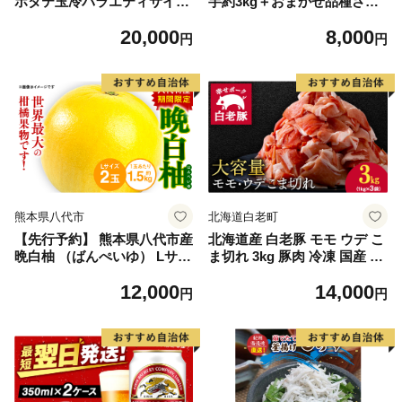
ホタテ玉冷バラエティサイズ
芋約3kg＋おまかせ品種さつ
(1kg)｜ 訳あり サイズ不揃い
まいも 合計約3.2kg｜さつ
20,000
8,000
まいも サツマイモ さつま芋
円
円
焼き芋 やきいも 冷凍 冷凍焼
き芋 訳あり 訳アリ 紅はるか
茨城県 行方市(EY-25)
熊本県八代市
北海道白老町
【先行予約】 熊本県八代市産
北海道産 白老豚 モモ ウデ こ
晩白柚 （ばんぺいゆ） Lサイ
ま切れ 3kg 豚肉 冷凍 国産 ス
ズ 2玉 柑橘 みかん 果物 くだ
ライス 切り落とし 小間切れ
12,000
14,000
もの フルーツ おやつ 特産 熊
こまぎれ 細切れ
円
円
本県 八代市 【2026年12月上
旬より順次発送】