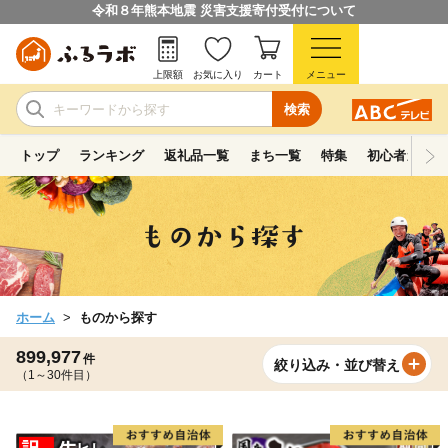
令和８年熊本地震 災害支援寄付受付について
上限額
お気に入り
カート
メニュー
検索
トップ
ランキング
返礼品一覧
まち一覧
特集
初心者ガイド
ホーム
ものから探す
899,977
件
絞り込み・並び替え
（1～30件目）