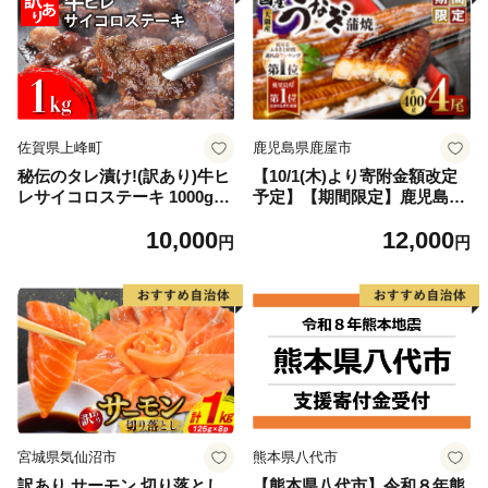
佐賀県上峰町
鹿児島県鹿屋市
秘伝のタレ漬け!(訳あり)牛ヒ
【10/1(木)より寄附金額改定
レサイコロステーキ 1000g
予定】【期間限定】鹿児島県
【B-1098-AS】
大隅産うなぎ蒲焼4尾（400
10,000
12,000
g） KN007-023
円
円
宮城県気仙沼市
熊本県八代市
訳あり サーモン 切り落とし
【熊本県八代市】令和８年熊