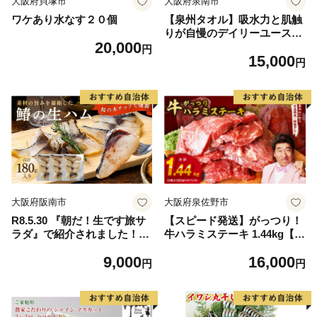
大阪府貝塚市
大阪府泉南市
ワケあり水なす２０個
【泉州タオル】吸水力と肌触
りが自慢のデイリーユースバ
20,000
スタオル オフホワイト・ライ
円
15,000
トグレー 4枚【配送不可地
円
域：北海道・沖縄・離島】
【039D-268】
大阪府阪南市
大阪府泉佐野市
R8.5.30 『朝だ！生です旅サ
【スピード発送】がっつり！
ラダ』で紹介されました！朝
牛ハラミステーキ 1.44kg【氷
日放送（ABCテレビ） 鰆の
温熟成×特製ダレ 小分け 360
9,000
16,000
生ハム ×3パック（1パックあ
g×4パック 牛肉 すてーき 焼
円
円
たり、約15g × 約4枚入）さ
くだけ 味付き 訳あり 不揃い
わら 燻製 熟成
焼肉 BBQ】