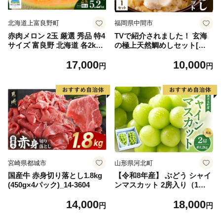
北海道上富良野町
福岡県中間市
赤肉メロン 2玉 厳選 秀品 特4
TVで紹介されました！ 玄海
サイズ 富良野 北海道 各2kg
の極上天然鯛めしセット[鯛
～2.6kg 2玉 セット ファーム
の切身、だし汁、鯛茶漬け用
17,000
10,000
富良野 メロン めろん 果物 く
だし]【010-0001】
円
円
だもの フルーツ デザート 旬
の果物 旬のフルーツ
宮崎県都城市
山形県河北町
国産牛 赤身切り落とし1.8kg
【令和8年産】 ぶどう シャイ
(450g×4パック)_14-3604
ンマスカット 2房入り（1房6
00g前後） 秀品 山形県河北町
14,000
18,000
産【山形eLab】 ka074-023-r
円
円
8