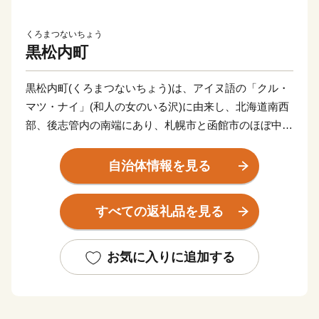
くろまつないちょう
黒松内町
黒松内町(くろまつないちょう)は、アイヌ語の「クル・
マツ・ナイ」(和人の女のいる沢)に由来し、北海道南西
部、後志管内の南端にあり、札幌市と函館市のほぼ中間
点に位置します。
直接海岸に接することがない特殊な地形となっておりま
自治体情報を見る
すが、黒松内岳からは日本海と太平洋を望むことができ
ます。
すべての返礼品を見る
【農村風景・景観統一化の取組】
1990(平成2)年
お気に入りに追加する
家庭ごみ集積所「クリーンボックス」の規格統一を開
始。
町内の観光交流施設（歌才自然の家、ブナセンター、ト