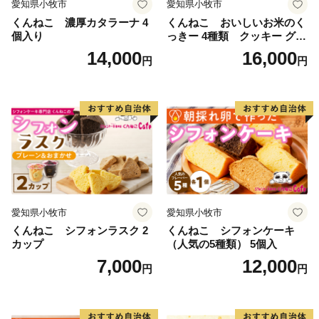
黒松内町ふるさと納税コールセンター
愛知県小牧市
愛知県小牧市
営業時間 ９：００～１７：３０（祝土日を除く）
くんねこ 濃厚カタラーナ 4
くんねこ おいしいお米のく
個入り
っきー 4種類 クッキー グル
TEL：０１１－８８７－７３７３
テンフリー
14,000
16,000
Mail：kuromatsunai_furusato@souplesse.jp
円
円
※１２月は土・日曜日も対応しております
愛知県小牧市
愛知県小牧市
くんねこ シフォンラスク 2
くんねこ シフォンケーキ
カップ
（人気の5種類） 5個入
7,000
12,000
円
円