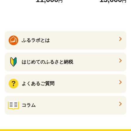
円
円
すすめスイーツ 神戸スイー
ト 詰め合わせ ギフト】
ツ 新感覚チーズケーキ おす
すめケーキ 兵庫県 神戸市 D0
910-17】
ふるラボとは
はじめてのふるさと納税
よくあるご質問
コラム