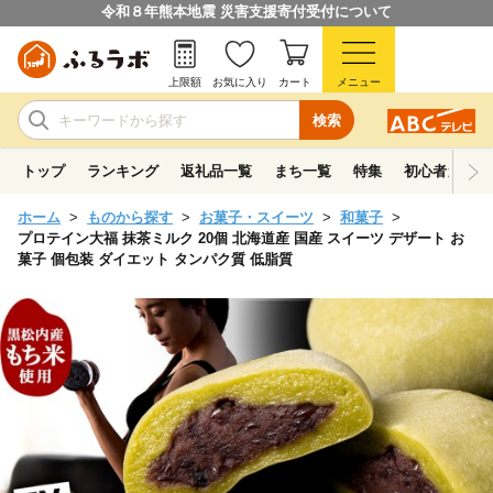
令和８年熊本地震 災害支援寄付受付について
上限額
お気に入り
カート
メニュー
検索
トップ
ランキング
返礼品一覧
まち一覧
特集
初心者ガイド
ホーム
ものから探す
お菓子・スイーツ
和菓子
プロテイン大福 抹茶ミルク 20個 北海道産 国産 スイーツ デザート お
菓子 個包装 ダイエット タンパク質 低脂質