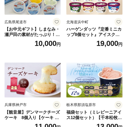
広島県尾道市
北海道浜中町
【お中元ギフト】しまなみ・
ハーゲンダッツ『定番ミニカ
瀬戸田の素材がたっぷり！ジ
ップ8個セット』アイスクリ
ェラート8個
ーム アイス スイーツ デザー
10,000
19,000
円
円
ト_H0016-104
兵庫県神戸市
栃木県那須塩原市
【観音屋】デンマークチーズ
福袋セット（ミレピーニアイ
ケーキ 8個入り【ケーキ チ
ス12個セット）【千本松牧
ーズケーキ 人気スイーツ お
場】 ns025-014-12 【デザー
11,000
13,000