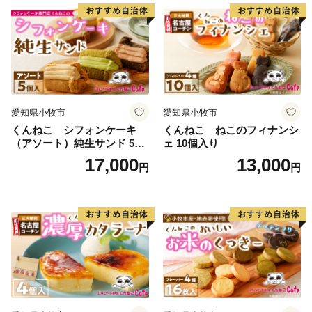
ばれる姿も見ることができます。地域住民の積極的な保
護活動により２度の伐採の危機を乗り越え、現在、まち
のシンボルとして多くの人たちに親しまれています。
2004(平成16)年には、これまでのブナを活用したまちづ
くりと、歌才に加え添別・白井川の３つの地域の地理
的・学術的価値が評価され、本町のブナ林は「北限のブ
愛知県小牧市
愛知県小牧市
ナ林」として、北海道遺産に選定されています。
くんねこ シフォンケーキ
くんねこ ねこのフィナンシ
（アソート）純生サンド 5個
ェ 10個入り
◆各お問い合わせ先はこちら◆
入
17,000
13,000
円
円
１．受領証明書再発行・ワンストップ受付状況について
自動音声応答サービス
０５０－３３５５－２１９７(全自治体共通)
※14桁の寄附受付番号とお申込み時の電話番号下４桁が
必要です
※休日・夜間も対応
２．お礼の品・配送について