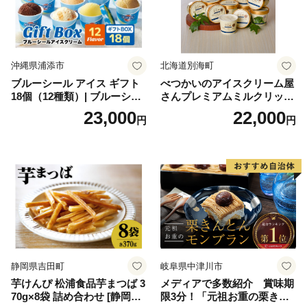
沖縄県浦添市
北海道別海町
ブルーシール アイス ギフト
べつかいのアイスクリーム屋
18個（12種類）| ブルーシー
さんプレミアムミルクリッチ
ルアイス ブルーシールアイ
12個（AP-01）（ 北海道アイ
23,000
22,000
円
円
スクリーム 着日指定可能 送
ス 北海道産アイス アイス ア
料無料 ジェラート 沖縄県 バ
イススイーツ アイスクリー
ースデー 贈り物 プレゼント
ム 北海道産アイスクリーム
誕生日 カップ 詰め合わせ バ
道産アイス 道産アイスクリ
ラエティ | バニラ チョコレー
ーム ギフト 詰合せ 詰め合わ
ト ストロベリー ピスタチオ
せ ふるさと納税 ）
バニラ＆クッキー ウベ 沖縄
紅イモ 塩ちんすこう 沖縄シ
ークヮーサー 沖縄黒糖 琉球
ロイヤルミルクティ 沖縄パ
イン
静岡県吉田町
岐阜県中津川市
芋けんぴ 松浦食品芋まつば 3
メディアで多数紹介 賞味期
70g×8袋 詰め合わせ [静岡伊
限3分！「元祖お重の栗きん