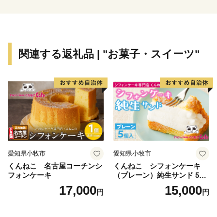
ワ・ヴェールなど）は緑の三角屋根とし、ランドマーク
としての機能を果たせるよう分散して整備。
2000(平成12)年度
支援制度を設ける。個人住宅の色彩の統一化を奨励およ
関連する返礼品 | "お菓子・スイーツ"
び廃屋の撤去を行い、統一感のある景観を創造。
2008(平成20)年
景観行政団体となる。翌年に法委任条例制定、景観計画
を策定。
2012(平成24)年
「日本で最も美しい村連合」に加盟。
妥協しない景観づくりに取り組んでいる。
愛知県小牧市
愛知県小牧市
【天然記念物 歌才ブナ林】
くんねこ 名古屋コーチンシ
くんねこ シフォンケーキ
市街地からわずか2kmの場所に、約92haのブナの原生林
フォンケーキ
（プレーン）純生サンド 5個
「歌才ブナ林」（1928(昭和3)年「自生北限のブナ林」
入
17,000
15,000
円
円
として国の天然記念物に指定）が広がっており、散策路
では、幹が伸び枝葉が上に広がる「北のヤシの木」と呼