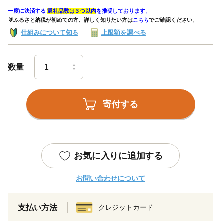
一度に決済する
返礼品数は３つ以内
を推奨しております。
🔰ふるさと納税が初めての方、詳しく知りたい方は
こちら
でご確認ください。
仕組みについて知る
上限額を調べる
数量
寄付する
お気に入りに追加する
お問い合わせについて
支払い方法
クレジットカード