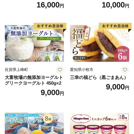
勢丹(松浦食品) 静岡県 吉田町
とんモンブラン」 【未来の
16,000
10,000
円
円
22424274] 芋ケンピ セット
ご褒美】スイーツ 栗 モンブ
小袋 個包装 小分け
ラン くりきんとん デザート
ご褒美 お取り寄せ くり お菓
子 菓子 F4N-2298
佐賀県上峰町
愛知県小牧市
大富牧場の無添加ヨーグルト
三幸の福どら（黒ごまあん）
グリークヨーグルト 450g×2
9,000
円
9,000
円