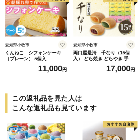
愛知県小牧市
愛知県小牧市
くんねこ シフォンケーキ
両口屋是清 千なり（15個
（プレーン） 5個入
入） どら焼き どらやき 手土
産 お土産 土産 丹波大納言小
11,000
17,000
円
円
豆 抹茶 林檎 りんご 慶事 お
祝い 法事 法要 詰め合わせ お
取り寄せ 瓢箪 豊臣秀吉 焼印
個包装 贈り物 老舗 お茶菓子
この返礼品を見た人は
こんな返礼品も見ています