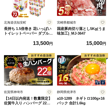
北海道倶知安町
宮崎県都城市
長持ち 1.5倍巻き 花いっぱい
国産豚肉切り落とし5Kg(うま
トイレットペーパー ダブル 4
味加工)_MJ-3647
5ｍ 計72ロール 全18種 花柄
13,500
15,000
プリント ハーブ 香り付き 日
円
円
本製 まとめ買い 防災 常備品
ペーパー エコ 日用雑貨 消耗
品 備蓄 送料無料 北海道 倶知
安町 日用品
佐賀県神埼市
静岡県焼津市
【14日以内発送！数量限定】
a10-1289 ネギトロ100g×16
佐賀牛入り ハンバーグ 22個
パック 合計1.6kg
2.6kg(120g×22個)【佐賀牛 黒