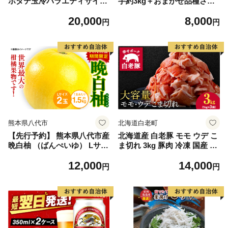
ホタテ玉冷バラエティサイズ
芋約3kg＋おまかせ品種さつ
(1kg)｜ 訳あり サイズ不揃い
まいも 合計約3.2kg｜さつ
20,000
8,000
まいも サツマイモ さつま芋
円
円
焼き芋 やきいも 冷凍 冷凍焼
き芋 訳あり 訳アリ 紅はるか
茨城県 行方市(EY-25)
熊本県八代市
北海道白老町
【先行予約】 熊本県八代市産
北海道産 白老豚 モモ ウデ こ
晩白柚 （ばんぺいゆ） Lサイ
ま切れ 3kg 豚肉 冷凍 国産 ス
ズ 2玉 柑橘 みかん 果物 くだ
ライス 切り落とし 小間切れ
12,000
14,000
もの フルーツ おやつ 特産 熊
こまぎれ 細切れ
円
円
本県 八代市 【2026年12月上
旬より順次発送】