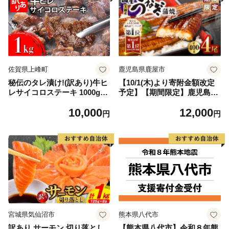
佐賀県上峰町
鹿児島県鹿屋市
秘伝のタレ漬け!(訳あり)牛ヒ
【10/1(木)より寄附金額改定
レサイコロステーキ 1000g
予定】【期間限定】鹿児島県
【B-1098-AS】
大隅産うなぎ蒲焼4尾（400
10,000
12,000
g） KN007-023
円
円
宮城県気仙沼市
熊本県八代市
訳あり サーモン 切り落とし
【熊本県八代市】令和８年熊