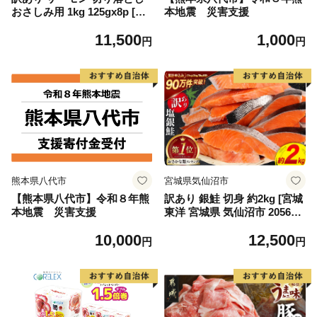
おさしみ用 1kg 125gx8p [足
本地震 災害支援
利本店 宮城県 気仙沼市 2056
11,500
1,000
4313] 魚 魚介類 鮭 お刺し身
円
円
刺し身 刺身 生 生食 個包装
チリ銀鮭 銀鮭 海鮮 海鮮丼 魚
介
熊本県八代市
宮城県気仙沼市
【熊本県八代市】令和８年熊
訳あり 銀鮭 切身 約2kg [宮城
本地震 災害支援
東洋 宮城県 気仙沼市 205649
91] 鮭 魚介類 海鮮 訳アリ 規
10,000
12,500
格外 不揃い さけ サケ 鮭切身
円
円
シャケ 切り身 冷凍 家庭用 お
かず 弁当 支援 サーモン 銀鮭
切り身 魚 わけあり