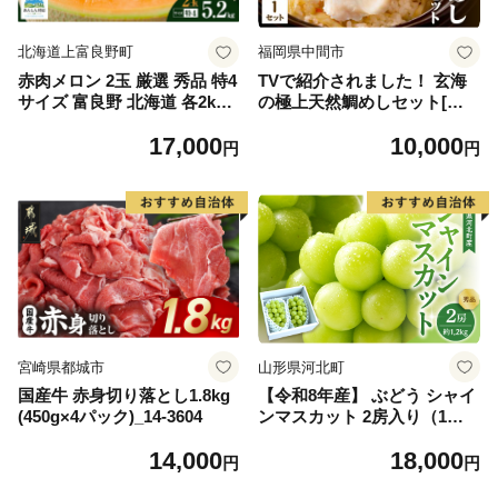
北海道上富良野町
福岡県中間市
赤肉メロン 2玉 厳選 秀品 特4
TVで紹介されました！ 玄海
サイズ 富良野 北海道 各2kg
の極上天然鯛めしセット[鯛
～2.6kg 2玉 セット ファーム
の切身、だし汁、鯛茶漬け用
17,000
10,000
富良野 メロン めろん 果物 く
だし]【010-0001】
円
円
だもの フルーツ デザート 旬
の果物 旬のフルーツ
宮崎県都城市
山形県河北町
国産牛 赤身切り落とし1.8kg
【令和8年産】 ぶどう シャイ
(450g×4パック)_14-3604
ンマスカット 2房入り（1房6
00g前後） 秀品 山形県河北町
14,000
18,000
産【山形eLab】 ka074-023-r
円
円
8