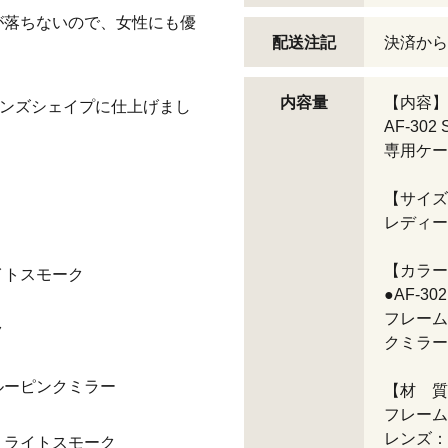
が落ちないので、女性にも優
配送注記
決済から
内容量
【内容】
うレンズシェイプに仕上げまし
AF-30
専用ケー
【サイズ
レディー
【カラー
イトスモーク
●AF-302
フレーム
ク
クミラー
ブルーピンクミラー
【材 質
フレーム
レンズ：
／ ライトスモーク