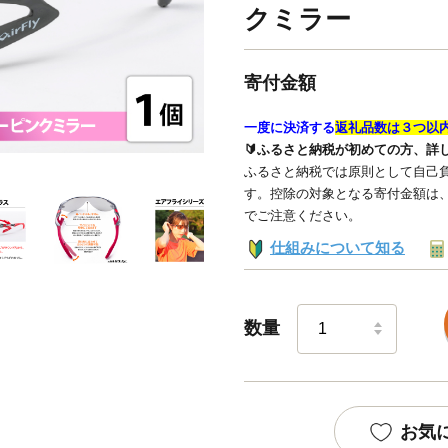
クミラー
寄付金額
一度に決済する
返礼品数は３つ以
🔰ふるさと納税が初めての方、詳
ふるさと納税では原則として自己負
す。控除の対象となる寄付金額は
でご注意ください。
仕組みについて知る
数量
お気