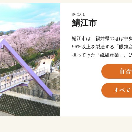
さばえし
鯖江市
鯖江市は、福井県のほぼ中
96%以上を製造する「眼鏡
担ってきた「繊維産業」、1
器の8割を占める「漆器産業
が集積した「ものづくりの
近年では長年のメガネ製造
スマートグラス等の分野に
古墳の多い古代ロマンのま
した地域には当時をしのぶ
然にも恵まれ、日本歴史公
海側随一のつつじの名所と
は、人気者のレッサーパン