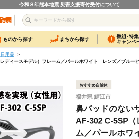
令和８年熊本地震 災害支援寄付受付について
番組･特集
ものから探す
まちから探す
キャンペ
・日用品
5SP（レディースモデル）フレーム／パールホワイト レンズ／ブルー
おすすめ自治体
福井県 鯖江市
鼻パッドのない
AF-302 C-
ム／パールホワ