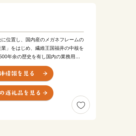
央に位置し、国内産のメガネフレームの
産業」をはじめ、繊維王国福井の中核を
500年余の歴史を有し国内の業務用漆
」、そして、近年はIT産業など、産業
まち」です。
で培った金属加工技術を生かし、医療や
も進出しています。王山古墳をはじめ、
ちであり、近松門左衛門が幼少期を過ご
街並みが残っています。また、豊かな自
園百選に認定されている西山公園は日本
して親しまれ、公園内の西山動物園で
ダが出迎えてくれます。屋内展示施設