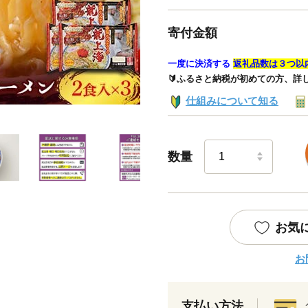
寄付金額
一度に決済する
返礼品数は３つ以
🔰ふるさと納税が初めての方、詳
仕組みについて知る
数量
お気
お
支払い方法