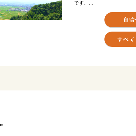
です。
郷土の民話を伝える「夕鶴
「稲荷森古墳」公園等の歴
の中心として知られる「南
る「中央花公園(市民体育館
市民の安全な暮し、ライフ
るおいのある暮しを目指し
うまちづくりを進めていま
"