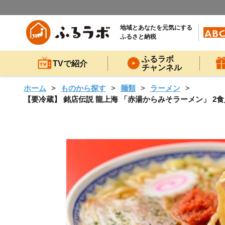
地域とあなたを元気にする
ふるさと納税
ふるラボ
TVで紹介
チャンネル
ホーム
ものから探す
麺類
ラーメン
【要冷蔵】 銘店伝説 龍上海 「赤湯からみそラーメン」 2食入り