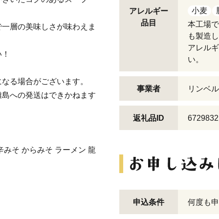
小麦
アレルギー
品目
本工場で
で一層の美味しさが味わえま
も製造し
アレルギ
い！
い。
になる場合がございます。
事業者
リンベル
離島への発送はできかねます
返礼品ID
6729832
辛みそ からみそ ラーメン 龍
申込条件
何度も申