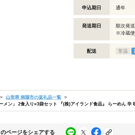
申込期日
通年
発送期日
順次発送
※冷蔵便
配送
常温
山形県 南陽市の返礼品一覧
ン」 2食入り×3袋セット 『(株)アイランド食品』 らーめん 辛 味噌 
このページをシェアする