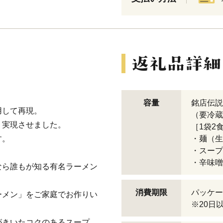
容量
銘店伝説
用して再現。
（要冷蔵
、実現させました。
［1袋2
す。
・麺（生）
・スープ 
・辛味噌 
なら誰もが知る有名ラーメン
消費期限
パッケー
ーメン」をご家庭でお作りい
※20日
がきいたコクのあるスープ