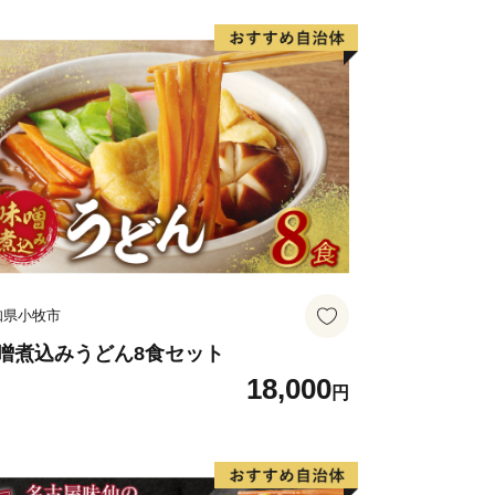
知県小牧市
噌煮込みうどん8食セット
18,000
円