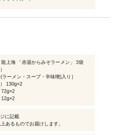
 龍上海 「赤湯からみそラーメン」 3袋
）
食(ラーメン・スープ・辛味噌)入り］
 130g×2
72g×2
12g×2
ジに記載
以上あるものでお届けします。