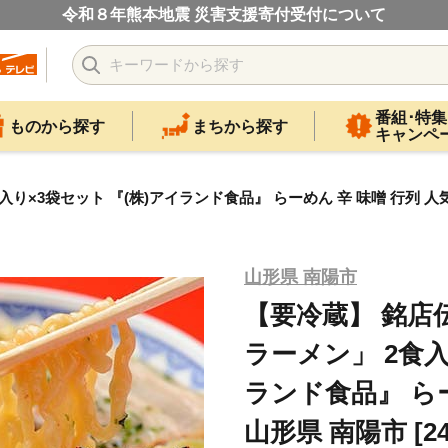
令和８年熊本地震 災害支援寄付受付について
番組･特集
ものから探す
まちから探す
キャンペ
×3袋セット 『(株)アイランド食品』 らーめん 辛 味噌 行列 人気店 
山形県 南陽市
【要冷蔵】 銘店
ラーメン」 2食入
ランド食品』 らー
山形県 南陽市 [24