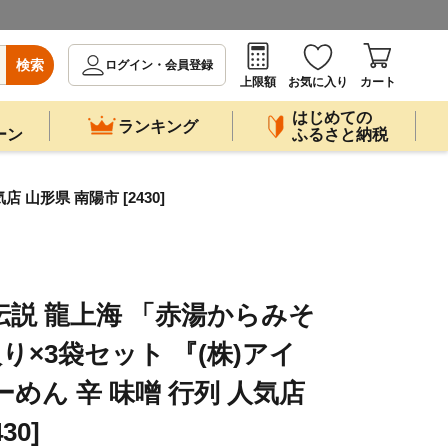
検索
ログイン・会員登録
上限額
お気に入り
カート
はじめての
ランキング
ーン
ふるさと納税
山形県 南陽市 [2430]
伝説 龍上海 「赤湯からみそ
り×3袋セット 『(株)アイ
めん 辛 味噌 行列 人気店
30]