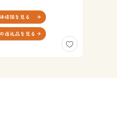
の里資料館・語り部の館」や国指定史跡
史と文化、さらに全国のスカイスポーツ
陽スカイパーク」や市民の健康増進を図
)」などの地域文化を大切にしながら、
サイクルに応じた安心な暮し、そしてう
て、みなさんが住んでいて良かったと思
す。