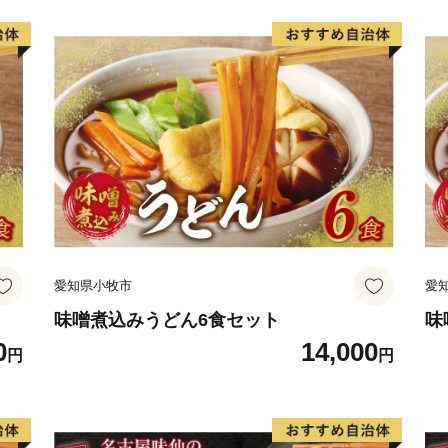
愛知県小牧市
愛
味噌煮込みうどん6食セット
味
0
14,000
円
円