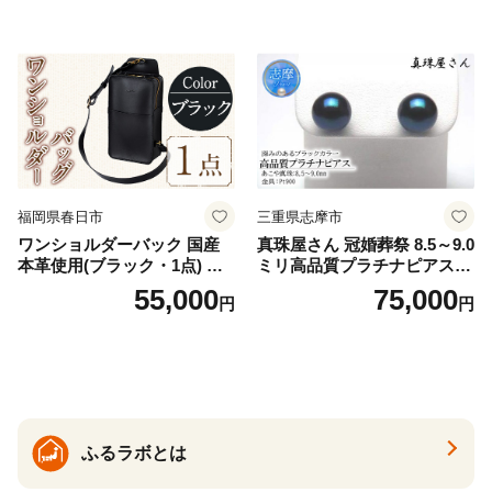
32]
福岡県春日市
三重県志摩市
ワンショルダーバック 国産
真珠屋さん 冠婚葬祭 8.5～9.0
本革使用(ブラック・1点) 鞄
ミリ高品質プラチナピアス P
バック バッグ カバン レザー
t900 志摩産アコヤ真珠 ブラ
55,000
75,000
円
円
国産 日本製 牛革 黒 革 革製
ックパール 黒真珠
品 手作り 男性 女性 レディー
ス メンズ【ksg1307-bk】【Z
enis】
ふるラボとは