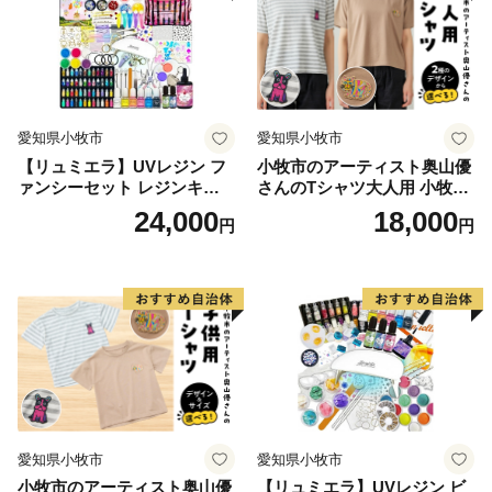
愛知県小牧市
愛知県小牧市
【リュミエラ】UVレジン フ
小牧市のアーティスト奥山優
ァンシーセット レジンキッ
さんのTシャツ大人用 小牧市
ト ハンドメイド レジンクラ
制70周年記念
24,000
18,000
円
円
フト アクセサリーキット 手
作り セット レジン LEDライ
ト
愛知県小牧市
愛知県小牧市
小牧市のアーティスト奥山優
【リュミエラ】UVレジン ビ