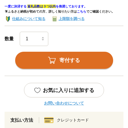
一度に決済する
返礼品数は３つ以内
を推奨しております。
🔰ふるさと納税が初めての方、詳しく知りたい方は
こちら
でご確認ください。
仕組みについて知る
上限額を調べる
数量
寄付する
お気に入りに追加する
お問い合わせについて
支払い方法
クレジットカード