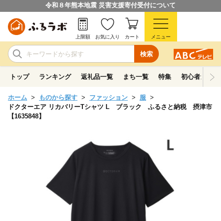
令和８年熊本地震 災害支援寄付受付について
上限額
お気に入り
カート
メニュー
検索
トップ
ランキング
返礼品一覧
まち一覧
特集
初心者ガイド
ホーム
ものから探す
ファッション
服
ドクターエア リカバリーTシャツ L ブラック ふるさと納税 摂津市
【1635848】