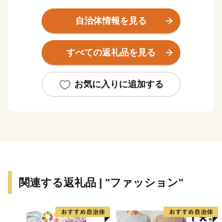
いまちです。
また、都心に近く通勤通学の利便性が良いだけではな
自治体情報を見る
く、「新幹線鳥飼車両基地」「阪急電鉄正雀工場」もあ
り、鉄道好きの方にもに愛されています。
すべての返礼品を見る
約4,000の中小企業があり、「摂津優品（せっつすぐれ
もん）」として、中小企業の優れた技術を活かした商品
がたくさんあります。
お気に入りに追加する
関連する返礼品 | "ファッション"