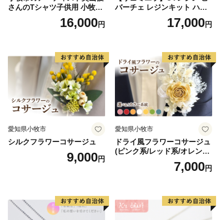
さんのTシャツ子供用 小牧市
バーチェ レジンキット ハン
制70周年記念
ドメイド レジンクラフト ア
16,000
17,000
円
円
クセサリーキット 手作り セ
ット レジン LEDライト
愛知県小牧市
愛知県小牧市
シルクフラワーコサージュ
ドライ風フラワーコサージュ
(ピンク系/レッド系/オレンジ
9,000
円
系/ホワイト系/イエロー系/グ
7,000
円
リーン系/ブルー系）