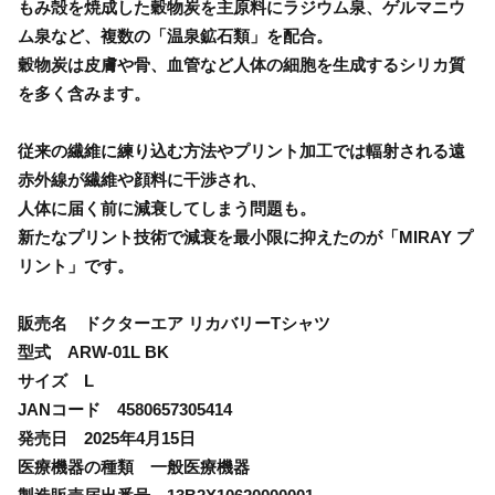
もみ殻を焼成した穀物炭を主原料にラジウム泉、ゲルマニウ
ム泉など、複数の「温泉鉱石類」を配合。
穀物炭は皮膚や骨、血管など人体の細胞を生成するシリカ質
を多く含みます。
従来の繊維に練り込む方法やプリント加工では輻射される遠
赤外線が繊維や顔料に干渉され、
人体に届く前に減衰してしまう問題も。
新たなプリント技術で減衰を最小限に抑えたのが「MIRAY プ
リント」です。
販売名 ドクターエア リカバリーTシャツ
型式 ARW-01L BK
サイズ L
JANコード 4580657305414
発売日 2025年4月15日
医療機器の種類 一般医療機器