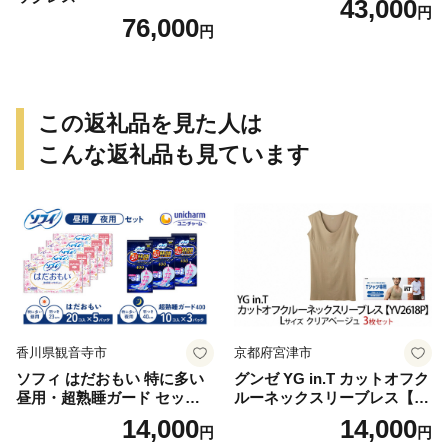
43,000
円
76,000
円
この返礼品を見た人は
こんな返礼品も見ています
香川県観音寺市
京都府宮津市
ソフィ はだおもい 特に多い
グンゼ YG in.T カットオフク
昼用・超熟睡ガード セット
ルーネックスリーブレス【Y
羽付き ナプキン 生理用品 サ
V2618P】Lサイズ クリアベ
14,000
14,000
円
円
ニタリー ユニ・チャーム
ージュ3枚セット [№5716-04