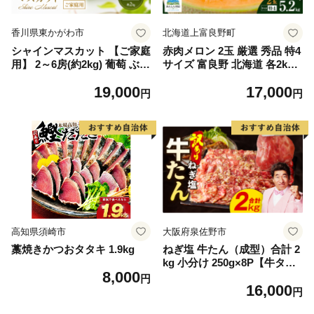
香川県東かがわ市
北海道上富良野町
シャインマスカット 【ご家庭
赤肉メロン 2玉 厳選 秀品 特4
用】 2～6房(約2kg) 葡萄 ぶど
サイズ 富良野 北海道 各2kg
う ブドウ フルーツ 果物 くだ
～2.6kg 2玉 セット ファーム
19,000
17,000
もの 果実 旬の果物 旬のフル
富良野 メロン めろん 果物 く
円
円
ーツ 香川 香川県 東かがわ市
だもの フルーツ デザート 旬
の果物 旬のフルーツ
高知県須崎市
大阪府泉佐野市
藁焼きかつおタタキ 1.9kg
ねぎ塩 牛たん（成型）合計 2
kg 小分け 250g×8P【牛タン
8,000
牛肉 焼肉用 薄切り 訳あり サ
円
16,000
イズ不揃い】
円