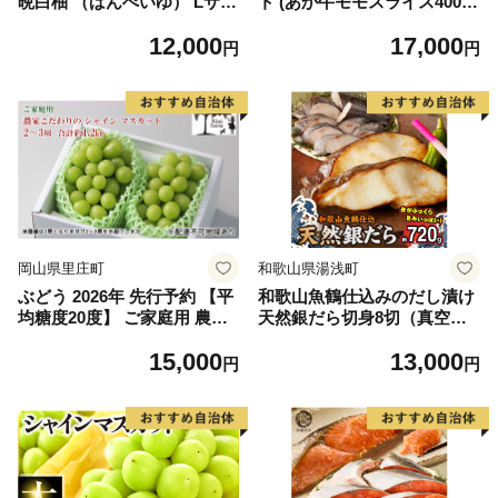
晩白柚 （ばんぺいゆ） Lサイ
ト (あか牛モモスライス400
ズ 2玉 柑橘 みかん 果物 くだ
g、あか牛のたれ200ml付き)
12,000
17,000
もの フルーツ おやつ 特産 熊
円
円
本県 八代市 【2026年12月上
旬より順次発送】
岡山県里庄町
和歌山県湯浅町
ぶどう 2026年 先行予約 【平
和歌山魚鶴仕込みのだし漬け
均糖度20度】 ご家庭用 農家
天然銀だら切身8切（真空パ
こだわりの シャイン マスカ
ック入） 約720g 小分け 独自
15,000
13,000
ット 2～3房 合計約1.2kg ブ
製法 良質な脂 ふっくら 柔ら
円
円
ドウ 葡萄 岡山県産 国産 フル
かい 身質 甘み 旨味 白身魚の
ーツ 果物 【 Nini farm 農家
トロ 梅酒 北海道南産 真こん
直送 】
ぶ だし漬け 煮付け ムニエル
味噌漬け 鍋物 冷凍 湯浅町 送
料無料_G7334