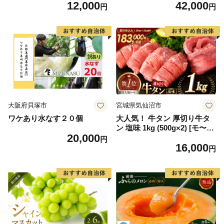
12,000
42,000
毛和牛 ブランド牛 九州 ハン
6] カニ かに 蟹 たらばがに た
円
円
バーグ 牛肉 豚肉 国産 お弁当
らば蟹 タラバ蟹 たらば タラ
おかず 惣菜 おすすめ 人気】
バ ボイル
(H083106)
大阪府貝塚市
宮城県気仙沼市
ワケあり水なす２０個
大人気！ 牛タン 厚切り牛タ
ン 塩味 1kg (500g×2) [モ〜ラ
20,000
ンド 宮城県 気仙沼市 205646
円
16,000
60] 肉 牛肉 精肉 牛たん 牛タ
円
ン塩 牛たん塩 冷凍 焼肉 BB
Q アウトドア バーベキュー
厚切り タン