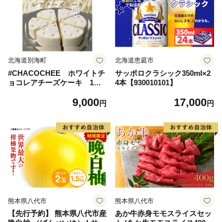
北海道別海町
北海道恵庭市
#CHACOCHEE ホワイトチ
サッポロクラシック350ml×2
ョコレアチーズケーキ 1ホ
4本【930010101】
ール(直径15cm)（北海道,別
9,000
17,000
海町,チーズ,ちーず,チーズケ
円
円
ーキ,ふるさと納税）
熊本県八代市
熊本県八代市
【先行予約】 熊本県八代市産
あか牛赤身モモスライスセッ