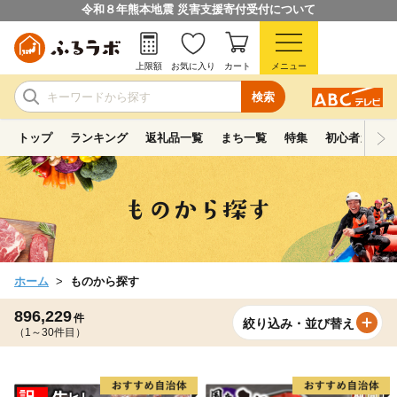
令和８年熊本地震 災害支援寄付受付について
上限額
お気に入り
カート
メニュー
検索
トップ
ランキング
返礼品一覧
まち一覧
特集
初心者ガイド
ホーム
ものから探す
896,229
件
絞り込み・並び替え
（1～30件目）