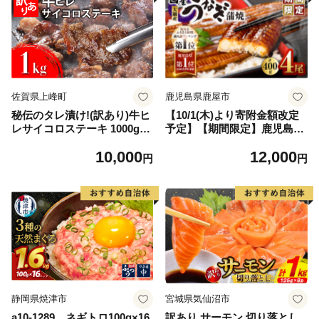
佐賀県上峰町
鹿児島県鹿屋市
秘伝のタレ漬け!(訳あり)牛ヒ
【10/1(木)より寄附金額改定
レサイコロステーキ 1000g
予定】【期間限定】鹿児島県
【B-1098-AS】
大隅産うなぎ蒲焼4尾（400
10,000
12,000
g） KN007-023
円
円
静岡県焼津市
宮城県気仙沼市
a10-1289 ネギトロ100g×16
訳あり サーモン 切り落とし