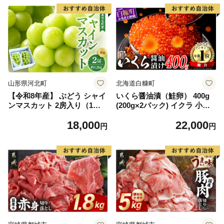
山形県河北町
北海道白糠町
【令和8年産】 ぶどう シャイ
いくら醤油漬（鮭卵） 400g
ンマスカット 2房入り（1房6
(200g×2パック) イクラ 小分
00g前後） 秀品 山形県河北町
け いくら醤油漬 鮭いくら い
18,000
22,000
産【山形eLab】 ka074-023-r
くら醤油漬け 鮭 鮭卵 ikura
円
円
8
醤油いくら 冷凍いくら いく
ら北海道 醤油鮭いくら 人気
大好評品 北海道 白糠町