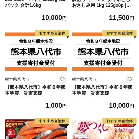
パック 合計1.6kg
おさしみ用 1kg 125gx8p [足
利本店 宮城県 気仙沼市 2056
10,000
11,500
4313] 魚 魚介類 鮭 お刺し身
円
円
刺し身 刺身 生 生食 個包装
チリ銀鮭 銀鮭 海鮮 海鮮丼 魚
介
熊本県八代市
熊本県八代市
【熊本県八代市】令和８年熊
【熊本県八代市】令和８年熊
本地震 災害支援
本地震 災害支援
1,000
10,000
円
円