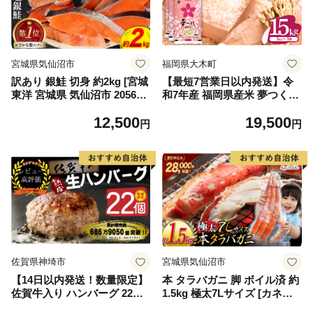
宮城県気仙沼市
福岡県大木町
訳あり 銀鮭 切身 約2kg [宮城
【最短7営業日以内発送】令
東洋 宮城県 気仙沼市 205649
和7年産 福岡県産米 夢つくし
91] 鮭 魚介類 海鮮 訳アリ 規
15kg 精米 ※北海道・沖縄・
12,500
19,500
格外 不揃い さけ サケ 鮭切身
離島は配送不可
円
円
シャケ 切り身 冷凍 家庭用 お
かず 弁当 支援 サーモン 銀鮭
切り身 魚 わけあり
佐賀県神埼市
宮城県気仙沼市
【14日以内発送！数量限定】
本 タラバガニ 脚 ボイル済 約
佐賀牛入り ハンバーグ 22個
1.5kg 極太7Lサイズ [カネダ
2.6kg(120g×22個)【佐賀牛 黒
イ 宮城県 気仙沼市 2056432