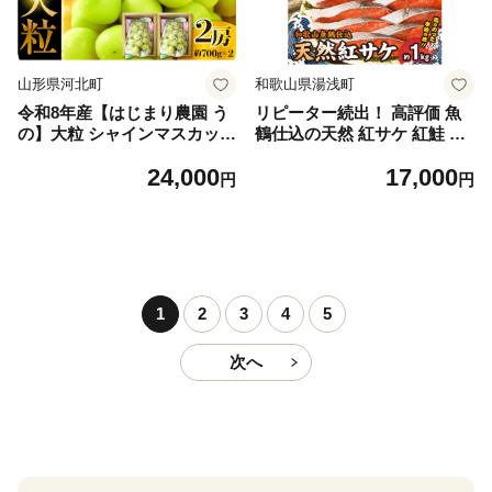
山形県河北町
和歌山県湯浅町
令和8年産【はじまり農園 う
リピーター続出！ 高評価 魚
の】大粒 シャインマスカット
鶴仕込の天然 紅サケ 紅鮭 鮭
２房（約700g×2房） 山形県
サーモン 切身 切り身 約1kg
24,000
17,000
河北町産 【河北町観光物産協
レビュー高評価 小分け 真空
円
円
会】 ka002-004-r8
パック 梅酒 真昆布 使用 だし
まろやか 天然 鮭 魚 海の幸
海鮮 魚介 食品 食べ物 おかず
お弁当 水産加工品 冷凍 グル
メ お取り寄せ 和歌山県 湯浅
町 送料無料_G7317
1
2
3
4
5
次へ