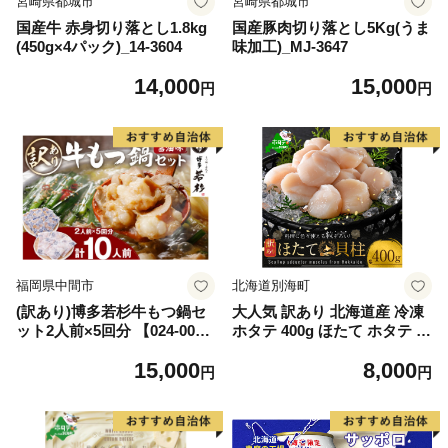
宮崎県都城市
宮崎県都城市
国産牛 赤身切り落とし1.8kg
国産豚肉切り落とし5Kg(うま
(450g×4パック)_14-3604
味加工)_MJ-3647
14,000
15,000
円
円
福岡県中間市
北海道別海町
(訳あり)博多若杉牛もつ鍋セ
大人気 訳あり 北海道産 冷凍
ット2人前×5回分 【024-002
ホタテ 400g ほたて ホタテ 帆
7】
立 貝柱 海鮮 魚介類 刺身 大
15,000
8,000
粒 天然 海鮮 ランキング 大人
円
円
気 人気 おすすめ 訳あり ）