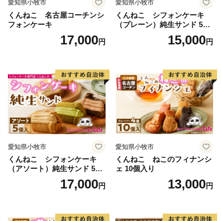
愛知県小牧市
愛知県小牧市
波佐見町、平戸市、松浦市）、佐賀県（伊万里市、有田
くんねこ 名古屋コーチンシ
くんねこ シフォンケーキ
町）
フォンケーキ
（プレーン）純生サンド 5個
入
17,000
15,000
円
円
【お問い合わせ先】
佐世保市ふるさと納税担当
電話 050-1707-9329
E-mail: info@furusato-sasebo.jp
愛知県小牧市
愛知県小牧市
くんねこ シフォンケーキ
くんねこ ねこのフィナンシ
（アソート）純生サンド 5個
ェ 10個入り
入
17,000
13,000
円
円