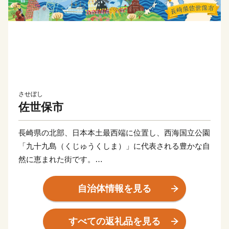
させぼし
佐世保市
長崎県の北部、日本本土最西端に位置し、西海国立公園
「九十九島（くじゅうくしま）」に代表される豊かな自
然に恵まれた街です。
佐世保市の歴史は、泉福寺洞窟（瀬戸越）から明らかに
なります。約1万5千年前の石器が出土し、1万2千年前
自治体情報を見る
の層からは、世界最古の土器「豆粒文土器(とうりゅう
もんどき)」が出土しました。
すべての返礼品を見る
明治初期までは、人口約4000人の半農半漁の一寒村で