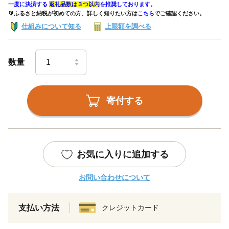
一度に決済する
返礼品数は３つ以内
を推奨しております。
🔰ふるさと納税が初めての方、詳しく知りたい方は
こちら
でご確認ください。
仕組みについて知る
上限額を調べる
数量
寄付する
お気に入りに追加する
お問い合わせについて
支払い方法
クレジットカード