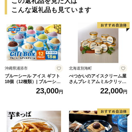
この返礼品を見た人は
こんな返礼品も見ています
沖縄県浦添市
北海道別海町
ブルーシール アイス ギフト
べつかいのアイスクリーム屋
18個（12種類）| ブルーシー
さんプレミアムミルクリッチ
ルアイス ブルーシールアイ
12個（AP-01）（ 北海道アイ
23,000
22,000
円
円
スクリーム 着日指定可能 送
ス 北海道産アイス アイス ア
料無料 ジェラート 沖縄県 バ
イススイーツ アイスクリー
ースデー 贈り物 プレゼント
ム 北海道産アイスクリーム
誕生日 カップ 詰め合わせ バ
道産アイス 道産アイスクリ
ラエティ | バニラ チョコレー
ーム ギフト 詰合せ 詰め合わ
ト ストロベリー ピスタチオ
せ ふるさと納税 ）
バニラ＆クッキー ウベ 沖縄
紅イモ 塩ちんすこう 沖縄シ