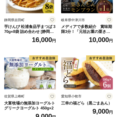
ークヮーサー 沖縄黒糖 琉球
ロイヤルミルクティ 沖縄パ
イン
静岡県吉田町
岐阜県中津川市
芋けんぴ 松浦食品芋まつば 3
メディアで多数紹介 賞味期
70g×8袋 詰め合わせ [静岡伊
限3分！「元祖お重の栗きん
勢丹(松浦食品) 静岡県 吉田町
とんモンブラン」 【未来の
16,000
10,000
円
円
22424274] 芋ケンピ セット
ご褒美】スイーツ 栗 モンブ
小袋 個包装 小分け
ラン くりきんとん デザート
ご褒美 お取り寄せ くり お菓
子 菓子 F4N-2298
佐賀県上峰町
愛知県小牧市
大富牧場の無添加ヨーグルト
三幸の福どら（黒ごまあん）
グリークヨーグルト 450g×2
9,000
円
9,000