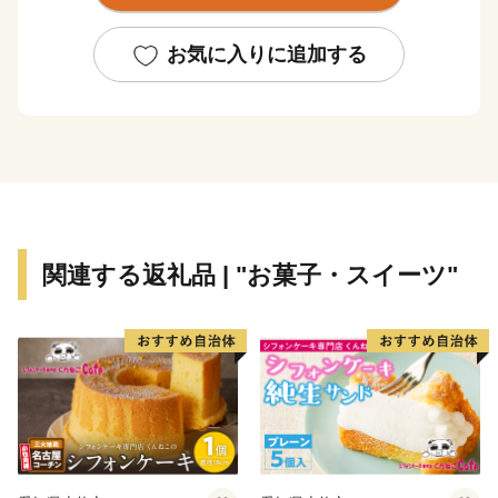
した。明治19年に旧海軍「第三海軍区鎮守府」の設置が
公布されると急速に発展し、明治35年に「佐世保村」か
お気に入りに追加する
ら一挙に「佐世保市」となりました。
戦後は平和産業港湾都市として発展し、「造船」・「炭
鉱」を経て、現在は製造業とともに、県北地域の商業・
サービス業の中心となっています。
また、昭和30年に指定を受けた「西海国立公園」や平成
4年オープンの「ハウステンボス」などのアメニティリ
ゾートが整備され、毎年多くの観光客を魅了していま
関連する返礼品 | "お菓子・スイーツ"
す。
【面 積】426.06k㎡
【人 口】239,971人（令和4年1月1日現在 推計人口）
【世帯数】104,477世帯
【市の木】ハナミズキ
【市の花】カノコユリ
【隣接する自治体】長崎県（川棚町、西海市、佐々町、