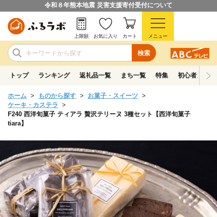
令和８年熊本地震 災害支援寄付受付について
上限額
お気に入り
カート
メニュー
検索
トップ
ランキング
返礼品一覧
まち一覧
特集
初心者ガイド
ホーム
ものから探す
お菓子・スイーツ
ケーキ・カステラ
F240 西洋旬菓子 ティアラ 贅沢テリーヌ 3種セット【西洋旬菓子
tiara】