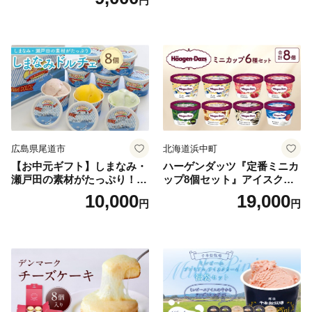
円
広島県尾道市
北海道浜中町
【お中元ギフト】しまなみ・
ハーゲンダッツ『定番ミニカ
瀬戸田の素材がたっぷり！ジ
ップ8個セット』アイスクリ
ェラート8個
ーム アイス スイーツ デザー
10,000
19,000
円
円
ト_H0016-104