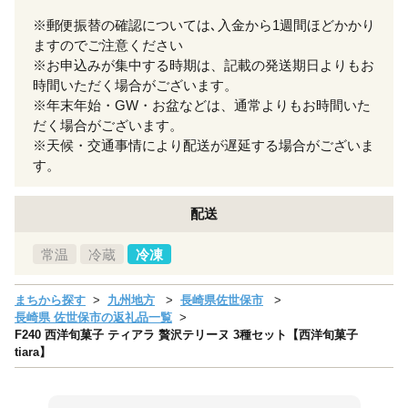
※郵便振替の確認については､入金から1週間ほどかかり
ますのでご注意ください
※お申込みが集中する時期は、記載の発送期日よりもお
時間いただく場合がございます。
※年末年始・GW・お盆などは、通常よりもお時間いた
だく場合がございます。
※天候・交通事情により配送が遅延する場合がございま
す。
配送
常温
冷蔵
冷凍
まちから探す
九州地方
長崎県佐世保市
長崎県 佐世保市の返礼品一覧
F240 西洋旬菓子 ティアラ 贅沢テリーヌ 3種セット【西洋旬菓子
tiara】