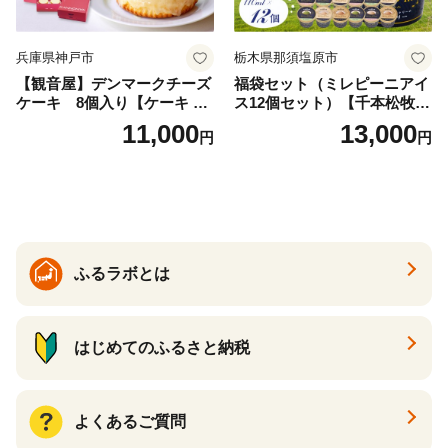
兵庫県神戸市
栃木県那須塩原市
【観音屋】デンマークチーズ
福袋セット（ミレピーニアイ
ケーキ 8個入り【ケーキ チ
ス12個セット）【千本松牧
ーズケーキ 人気スイーツ お
場】 ns025-014-12 【デザー
11,000
13,000
円
円
すすめスイーツ 神戸スイー
ト 詰め合わせ ギフト】
ツ 新感覚チーズケーキ おす
すめケーキ 兵庫県 神戸市 D0
910-17】
ふるラボとは
はじめてのふるさと納税
よくあるご質問