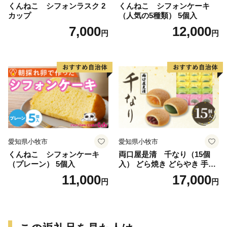
くんねこ シフォンラスク 2
くんねこ シフォンケーキ
カップ
（人気の5種類） 5個入
7,000
12,000
円
円
愛知県小牧市
愛知県小牧市
くんねこ シフォンケーキ
両口屋是清 千なり（15個
（プレーン） 5個入
入） どら焼き どらやき 手土
産 お土産 土産 丹波大納言小
11,000
17,000
円
円
豆 抹茶 林檎 りんご 慶事 お
祝い 法事 法要 詰め合わせ お
取り寄せ 瓢箪 豊臣秀吉 焼印
個包装 贈り物 老舗 お茶菓子