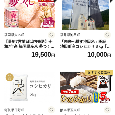
福岡県大木町
福井県池田町
【最短7営業日以内発送】令
「未来へ耕す池田米」認証
和7年産 福岡県産米 夢つくし
池田町産コシヒカリ３kg【お
15kg 精米 ※北海道・沖縄・
1人様につき３セットまで】
19,500
10,000
円
円
離島は配送不可
鳥取県日野町
熊本県玉東町