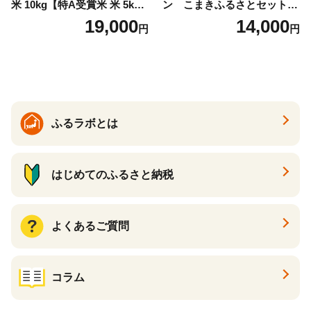
米 10kg【特A受賞米 米 5kg×
ン こまきふるさとセット
2袋 お米 コメ こめ 国産 美味
（24個入り）／災害用備蓄
19,000
14,000
円
円
しい ブランド米 人気 ランキ
保存食 非常食 防災グッズに
ング 増田米穀】(H015224)
も
ふるラボとは
はじめてのふるさと納税
よくあるご質問
コラム