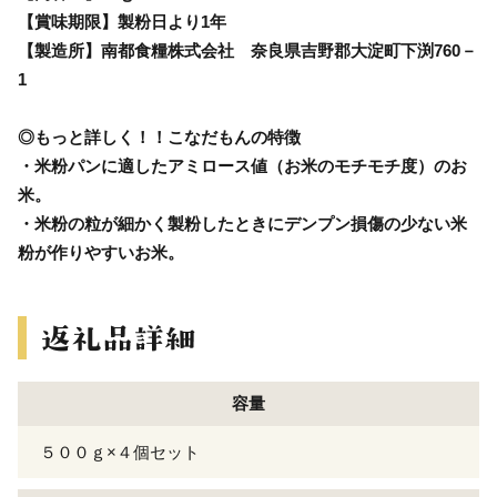
【賞味期限】製粉日より1年
【製造所】南都食糧株式会社 奈良県吉野郡大淀町下渕760－
1
◎もっと詳しく！！こなだもんの特徴
・米粉パンに適したアミロース値（お米のモチモチ度）のお
米。
・米粉の粒が細かく製粉したときにデンプン損傷の少ない米
粉が作りやすいお米。
容量
５００ｇ×４個セット