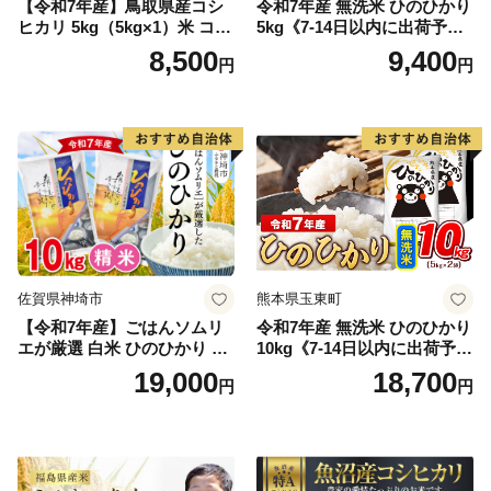
【令和7年産】鳥取県産コシ
令和7年産 無洗米 ひのひかり
ヒカリ 5kg（5kg×1）米 コシ
5kg《7-14日以内に出荷予定
ヒカリ こしひかり お米 白米
(土日祝除く)》コメ 米 無洗米
8,500
9,400
円
円
精米 5キロ おこめ こめ コメ
高レビュー｜人気米 熊本県
真空パック包装 真空包装 長
産米 お米 生活応援米
期保存 単一原料米 鳥取県日
野町産 Elevation
佐賀県神埼市
熊本県玉東町
【令和7年産】ごはんソムリ
令和7年産 無洗米 ひのひかり
エが厳選 白米 ひのひかり 10
10kg《7-14日以内に出荷予定
kg【神埼市産 米 お米 精米 白
(土日祝除く)》コメ 米 無洗米
19,000
18,700
円
円
米 10kg 5kg×2 ひのひかり ブ
令和7年産 高レビュー｜人気
ランド米 食味鑑定士】(H063
米 熊本県産米 お米 生活応援
164)
米