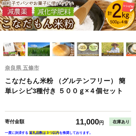
奈良県 五條市
こなだもん米粉 （グルテンフリー） 簡
単レシピ3種付き ５００ｇ×４個セット
11,000
寄付金額
在庫あり
円
一度に決済する
返礼品数は３つ以内
を推奨しております。