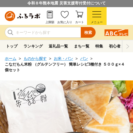
令和８年熊本地震 災害支援寄付受付について
上限額
お気に入り
カート
メニュー
検索
トップ
ランキング
返礼品一覧
まち一覧
特集
初心者ガイド
ホーム
ものから探す
お米・パン
パン
こなだもん米粉 （グルテンフリー） 簡単レシピ3種付き ５００ｇ×４
個セット