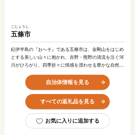
ごじょうし
五條市
紀伊半島の『おへそ』である五條市は、金剛山をはじめ
とする美しい山々に抱かれ、吉野・熊野の清流を注ぐ河
川がひろがり、四季折々に情感を漂わせる豊かな自然に
満ち溢れています。
清らかな大地と水に育まれた日本一の柿や梅などの果
自治体情報を見る
樹、鮎やあまごなどの川魚をはじめ、大自然の恩みを受
けた当地ならではのおいしいものも満載。
すべての返礼品を見る
明治維新発祥の地である五條市は、ロマンあふれる歴史
の宝庫。江戸時代から400年のときを経て美しい姿を残
す重要伝統的建造物群保存地区『新町通り』、ユネスコ
お気に入りに追加する
の世界遺産に登録された「大峯奥駈道」も自慢です。