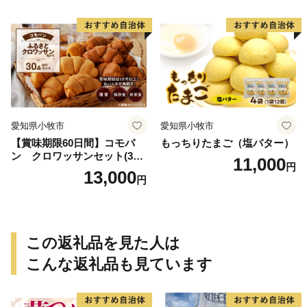
愛知県小牧市
愛知県小牧市
【賞味期限60日間】コモパ
もっちりたまご（塩バター）
ン クロワッサンセット(30
11,000
円
個入り)／災害用備蓄 保存食
13,000
円
非常食 防災グッズにも
この返礼品を見た人は
こんな返礼品も見ています