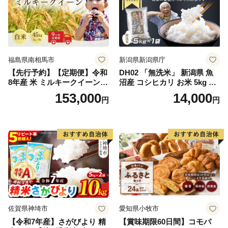
福島県南相馬市
新潟県新潟県庁
【先行予約】【定期便】令和
DH02 「無洗米」 新潟県 魚
8年産 米 ミルキークイーン
沼産 コシヒカリ お米 5kg こ
白米 45kg (5kg×9回) | ミルキ
しひかり 精米 米（お米の美
153,000
14,000
円
円
ークイーン 米5kg 福島 福島
味しい炊き方ガイド付き）
県産 福島産 精米 お米 米 コ
メ 武田ファーム サムランド
福島県 南相馬市 cu006-ae
佐賀県神埼市
愛知県小牧市
【令和7年産】さがびより 精
【賞味期限60日間】コモパ