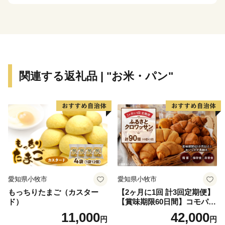
温泉やBBQなど、家族連れで楽しんだり、田舎暮らし
を体験したりできる施設も充実。当地の誇る自然・歴
史・味覚とともに、心地よい『五條時間』を満喫できま
す。
今後、京都・奈良・和歌山を結ぶ京奈和自動車道、紀伊
半島を縦断する五條新宮道路などの主要幹線が結集し、
関連する返礼品 | "お米・パン"
『つながる五條、あつまる五條』としての発展が期待さ
れています。
【お問合せ先】
五條市ふるさと納税事務局
TEL：050-3090-1717
FAX：050-3317-9314
愛知県小牧市
愛知県小牧市
メール：gojo29@support-bpo.com
もっちりたまご（カスター
【2ヶ月に1回 計3回定期便】
ド）
【賞味期限60日間】コモパ
ン ふるさとクロワッサンセ
11,000
42,000
円
円
ット（計90個）／災害用備蓄