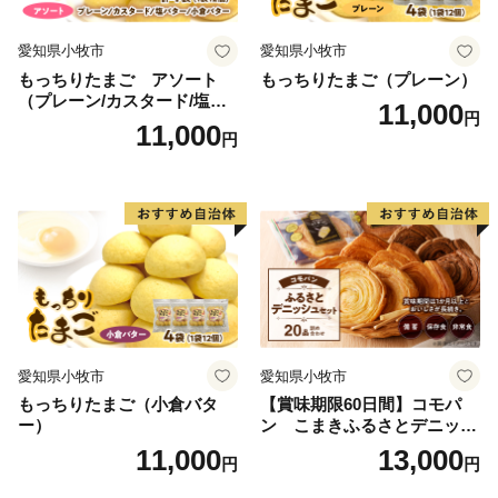
愛知県小牧市
愛知県小牧市
もっちりたまご アソート
もっちりたまご（プレーン）
（プレーン/カスタード/塩バ
11,000
円
ター/小倉バター）
11,000
円
愛知県小牧市
愛知県小牧市
もっちりたまご（小倉バタ
【賞味期限60日間】コモパ
ー）
ン こまきふるさとデニッシ
ュセット（20個入り）／災害
11,000
13,000
円
円
用備蓄 保存食 非常食 防災グ
ッズにも