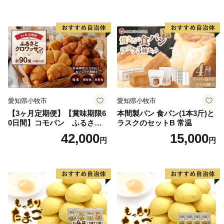
保存食 非常食 防災グッズに
も
愛知県小牧市
愛知県小牧市
【3ヶ月定期便】【賞味期限6
本間製パン 食パン(1本3斤)と
0日間】コモパン ふるさと
ラスクのセットB 常温
クロワッサンセット（計90
42,000
15,000
円
円
個）／災害用備蓄 保存食 非
常食 防災グッズにも