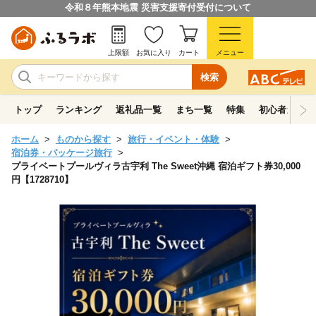
令和８年熊本地震 災害支援寄付受付について
上限額
お気に入り
カート
メニュー
検索
トップ
ランキング
返礼品一覧
まち一覧
特集
初心者ガイド
ホーム
ものから探す
旅行・イベント・体験
宿泊券・パッケージ旅行
プライベートプールヴィラ古宇利 The Sweet沖縄 宿泊ギフト券30,000
円【1728710】