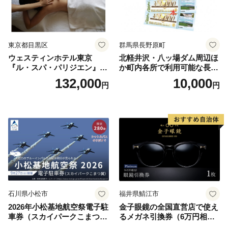
東京都目黒区
群馬県長野原町
ウェスティンホテル東京
北軽井沢・八ッ場ダム周辺ほ
『ル・スパ・パリジエン』選
か町内各所で利用可能な長野
べるボディセラピー90分/1名
原町ふるさと感謝券（3,000
132,000
10,000
円
円
円分）【トラベル 観光 旅行
お土産 群馬県 長野原町 北軽
井沢】
石川県小松市
福井県鯖江市
2026年小松基地航空祭電子駐
金子眼鏡の全国直営店で使え
車券（スカイパークこまつ
るメガネ引換券（6万円相
翼） 駐車場 シャトルバスの
当） Platinum