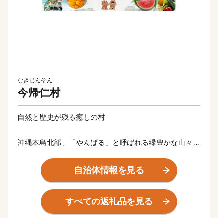
なきじんそん
今帰仁村
自然と歴史が残る癒しの村
沖縄本島北部、「やんばる」と呼ばれる緑豊かな山々が
広がる地域にあり、悠久の歴史や文化など先人の残した
景観が色濃く残るいやしのむらです。豊かな土壌に育ま
自治体情報を見る
れたスイカやマンゴー、今帰仁アグーの産地として知ら
れております。世界遺産に登録されている今帰仁城跡
すべての返礼品を見る
や、古宇利大橋、ワルミ大橋からの眺望は沖縄を代表す