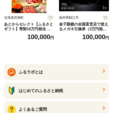
北海道別海町
福井県鯖江市
あとからセレクト【ふるさと
金子眼鏡の全国直営店で使え
ギフト】寄附10万円相当 あ
るメガネ引換券（3万円相
とから選べる！ ギフト いく
当） Bronze
100,000
100,000
円
円
ら ほたて 海鮮 牛肉 別海町
ケーキ アイス （ 後から 選べ
る カタログ カタログポイン
ト カタログギフト あとから
カタログ あとからカタログ
ポイント あとからカタログ
ギフト ふるさと納税 ）
ふるラボとは
はじめてのふるさと納税
よくあるご質問