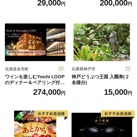
29,000
200,000
円
円
りばすぐ 石川県 小松市
北海道余市町
兵庫県神戸市
ワインを楽しむYoichi LOOP
神戸どうぶつ王国 入園券(２
のディナー＆ペアリング付宿
名様分)
泊プラン＜デラックスツイン
274,000
15,000
円
円
＞