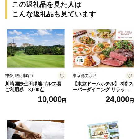
この返礼品を見た人は
こんな返礼品も見ています
神奈川県川崎市
東京都文京区
川崎国際生田緑地ゴルフ場
【東京ドームホテル】 3階 ス
ご利用券 3,000点
ーパーダイニング リラッサ
ランチブッフェ お食事券 大
10,000
24,000
円
円
人1名様分 関東 東京 ご利用
券 ランチ 昼食 食事券 レスト
ラン ブッフェ 東京都 お食事
券