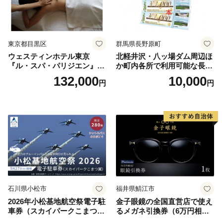
東京都目黒区
群馬県長野原町
ウェスティンホテル東京
北軽井沢・八ッ場ダム周辺ほ
『ル・スパ・パリジエン』選
か町内各所で利用可能な長野
べるボディセラピー90分/1名
原町ふるさと感謝券（3,000
132,000
10,000
円
円
円分）【トラベル 観光 旅行
お土産 群馬県 長野原町 北軽
井沢】
石川県小松市
福井県鯖江市
2026年小松基地航空祭電子駐
金子眼鏡の全国直営店で使え
車券（スカイパークこまつ
るメガネ引換券（6万円相
翼） 駐車場 シャトルバスの
当） Platinum