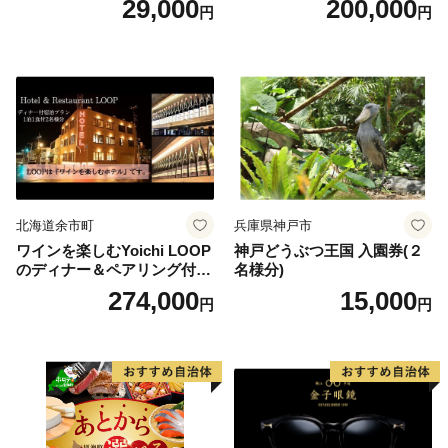
29,000
200,000
円
円
りばすぐ 石川県 小松市
北海道余市町
兵庫県神戸市
ワインを楽しむYoichi LOOP
神戸どうぶつ王国 入園券(２
のディナー＆ペアリング付宿
名様分)
泊プラン＜デラックスツイン
274,000
15,000
円
円
＞