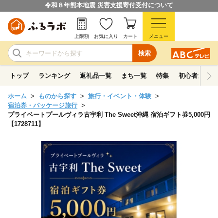
令和８年熊本地震 災害支援寄付受付について
上限額
お気に入り
カート
メニュー
検索
トップ
ランキング
返礼品一覧
まち一覧
特集
初心者ガイド
ホーム
ものから探す
旅行・イベント・体験
宿泊券・パッケージ旅行
プライベートプールヴィラ古宇利 The Sweet沖縄 宿泊ギフト券5,000円
【1728711】