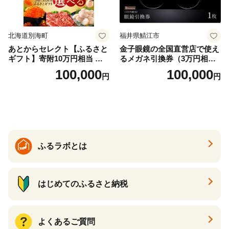
北海道別海町
福井県鯖江市
あとからセレクト【ふるさと
金子眼鏡の全国直営店で使え
ギフト】寄附10万円相当 あ
るメガネ引換券（3万円相
とから選べる！ ギフト いく
当） Bronze
100,000
100,000
円
円
ら ほたて 海鮮 牛肉 別海町
ケーキ アイス （ 後から 選べ
る カタログ カタログポイン
ト カタログギフト あとから
カタログ あとからカタログ
ポイント あとからカタログ
ギフト ふるさと納税 ）
ふるラボとは
はじめてのふるさと納税
よくあるご質問