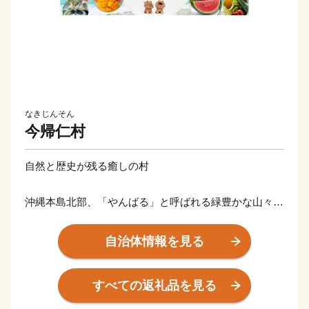
なきじんそん
今帰仁村
自然と歴史が残る癒しの村
沖縄本島北部、「やんばる」と呼ばれる緑豊かな山々が
広がる地域にあり、悠久の歴史や文化など先人の残した
景観が色濃く残るいやしのむらです。豊かな土壌に育ま
自治体情報を見る
れたスイカやマンゴー、今帰仁アグーの産地として知ら
れております。世界遺産に登録されている今帰仁城跡
すべての返礼品を見る
や、古宇利大橋、ワルミ大橋からの眺望は沖縄を代表す