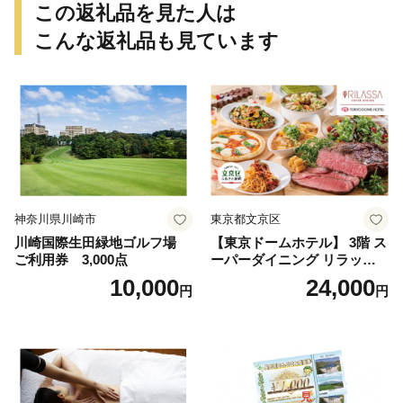
この返礼品を見た人は
こんな返礼品も見ています
神奈川県川崎市
東京都文京区
川崎国際生田緑地ゴルフ場
【東京ドームホテル】 3階 ス
ご利用券 3,000点
ーパーダイニング リラッサ
ランチブッフェ お食事券 大
10,000
24,000
円
円
人1名様分 関東 東京 ご利用
券 ランチ 昼食 食事券 レスト
ラン ブッフェ 東京都 お食事
券