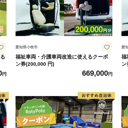
▼スイーツ：地元食材を使
▼びわ茶：国産びわの葉、
▼菊芋コーヒー：自然な甘
▼スキンケア＆ヘアケア：
▼ダレスバッグ：職人手作
▼西陣織の帯：熟練職人の
愛知県小牧市
愛
▼薔薇（ばら）：農園直送
える
福祉車両・介護車両改造に使えるクーポ
福
ン券(200,000 円)
ン券
0
669,000
円
円