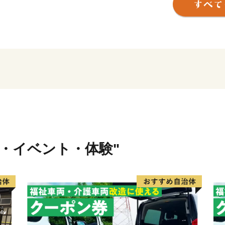
あります。
南大隅町は、温暖な気候を
で、南国特色のある特産品
非お楽しみください。
【南大隅町のおすすめ返礼
▼鹿児島黒牛：日本一に輝い
▼鹿児島黒豚：鹿児島の宝
▼ひかり麦豚：こだわりの
▼ねじめ黄金カンパチ：鹿
行・イベント・体験"
▼完熟マンゴー：とろける
▼柑橘類：甘みが強く香り
▼パッションフルーツ：芳
▼さつまいも：甘さが人気
▼日本みつばちの蜂蜜：貴