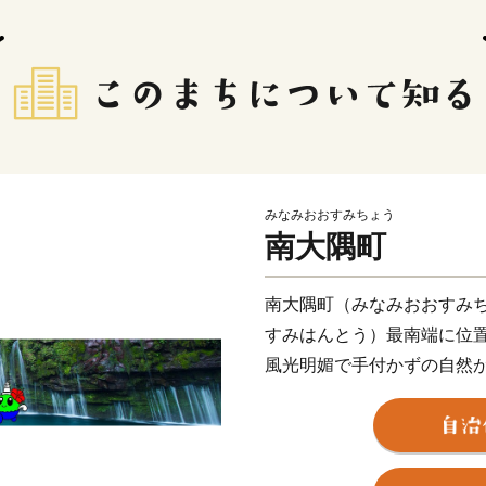
みなみおおすみちょう
南大隅町
南大隅町（みなみおおすみ
すみはんとう）最南端に位
風光明媚で手付かずの自然
佐多岬（さたみさき）の近く
プトのカイロ、インドのニ