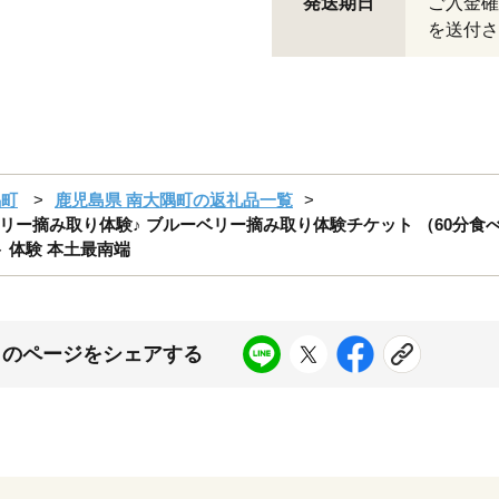
発送期日
ご入金確
を送付さ
隅町
鹿児島県 南大隅町の返礼品一覧
ー摘み取り体験♪ ブルーベリー摘み取り体験チケット （60分食べ放
ト 体験 本土最南端
このページをシェアする