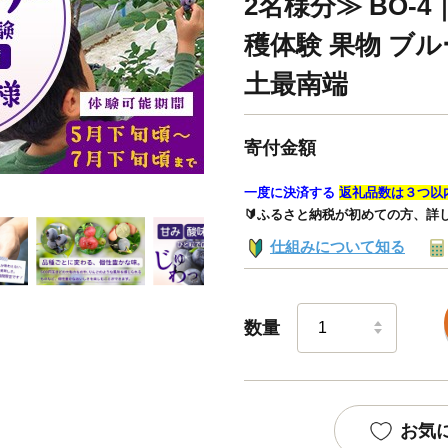
2名様分≫ BO-
穫体験 果物 ブル
土最南端
寄付金額
一度に決済する
返礼品数は３つ以
🔰ふるさと納税が初めての方、詳
仕組みについて知る
数量
お気