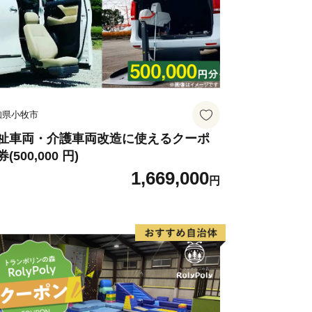
った手作りスイーツ
ノンカフェイン
みと香ばしさ、ノンカフェイン
植物エキスにこだわった自然派ケア
りの一生もの
至高の逸品
知県小牧市
、極上の華やかな花束便
祉車両・介護車両改造に使えるクーポ
(500,000 円)
1,669,000
円