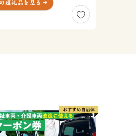
活かした農業、畜産業、水産業が盛ん
を多数揃えております。町の特産品を是
品】
た、最高級A5ランク和牛
・極上の旨味
詰まった独自ブランド豚
児島県ブランド認定・美味
濃厚な甘み
よい柑橘
醇な香りと濃厚な甘み・爽やかな酸味
の紅はるか
重な日本みつばちの天然百花蜜