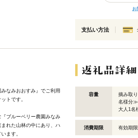
お
支払い方法
園みなみおおすみ』でご利用
容量
摘み取り
ケットです。
名様分≫
大人1名
む『ブルーベリー農園みなみ
恵まれた山林の中にあり、ハ
消費期限
有効期限
ています。