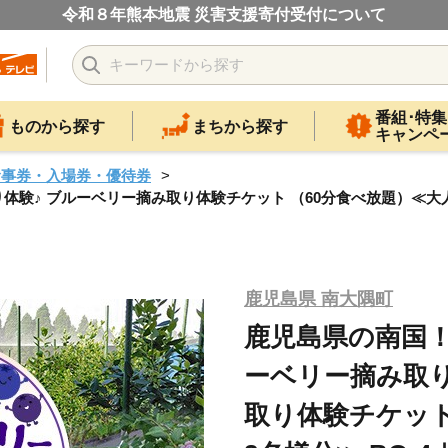
令和８年熊本地震 災害支援寄付受付について
番組･特集
ものから探す
まちから探す
キャンペ
食事券・入場券・優待券
♪ ブルーベリー摘み取り体験チケット （60分食べ放題）≪大人2名
鹿児島県 南大隅町
鹿児島県の南国
ーベリー摘み取り
取り体験チケット