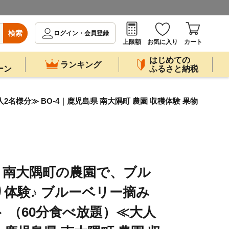
検索
ログイン・会員登録
上限額
お気に入り
カート
はじめての
ランキング
ーン
ふるさと納税
様分≫ BO-4｜鹿児島県 南大隅町 農園 収穫体験 果物
！南大隅町の農園で、ブル
体験♪ ブルーベリー摘み
 （60分食べ放題）≪大人