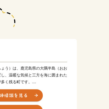
ちょう）は、鹿児島県の大隅半島（おお
置し、温暖な気候と三方を海に囲まれた
が多く残る町です。
を北緯31度線が通過しており、エジ
ューデリー、中国の上海等と同緯度上に