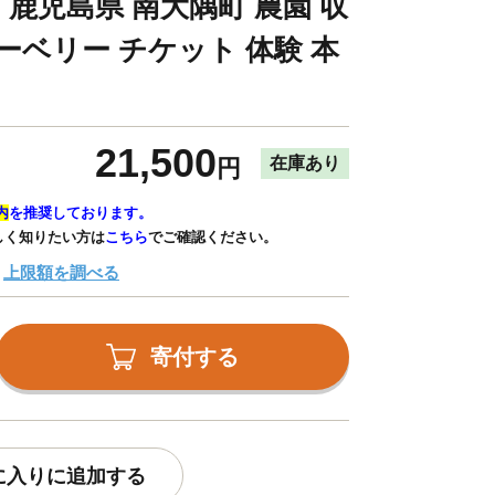
4｜鹿児島県 南大隅町 農園 収
ーベリー チケット 体験 本
21,500
在庫あり
円
内
を推奨しております。
しく知りたい方は
こちら
でご確認ください。
上限額を調べる
寄付する
に入りに追加する