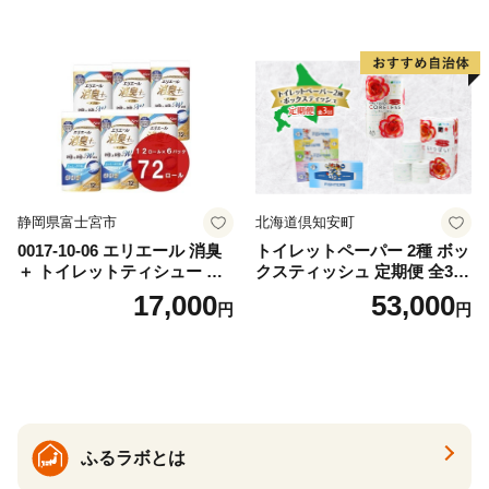
出時 お出かけ時 食事前 緑茶
ト ハーブ 香り付き 日本製 ま
カテキン配合
とめ買い 防災 常備品 ペーパ
ー 消耗品 備蓄 送料無料 北海
道 倶知安町 日用品
静岡県富士宮市
北海道倶知安町
0017-10-06 エリエール 消臭
トイレットペーパー 2種 ボッ
＋ トイレットティシュー し
クスティッシュ 定期便 全3
っかり香るフレッシュクリア
回 日本製 まとめ買い 防災
17,000
53,000
円
円
の香り ダブル 12ロール×6パ
常備品 日用雑貨 消耗品 生活
ック 72ロール 25m トイレ
必需品 大容量 備蓄 リサイク
ットペーパー パルプ100％ 消
ル ティッシュ ペーパー まと
臭 防臭 日用品 消耗品 備蓄
め買い 雑貨 倶知安町
ふるラボとは