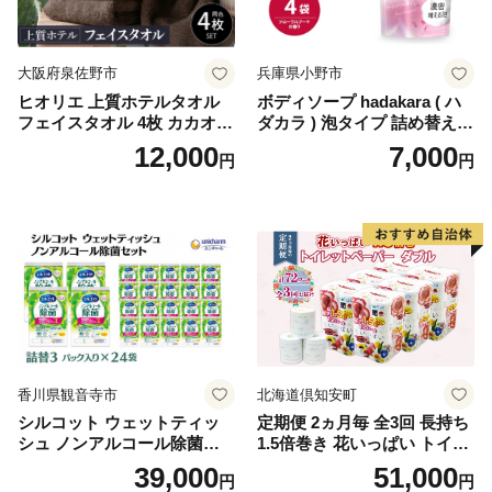
-1]
大阪府泉佐野市
兵庫県小野市
ヒオリエ 上質ホテルタオル
ボディソープ hadakara ( ハ
フェイスタオル 4枚 カカオ
ダカラ ) 泡タイプ 詰め替え 4
【タオル 泉州タオル 吸水 普
40ml×4袋 ボディーソープ 泡
12,000
7,000
円
円
段使い 無地 シンプル 日用品
ボディソープ 泡 日用品 消耗
ふわふわ ふかふか 家族 たお
品 バス用品 大容量 いい 匂い
る 一人暮らし】
ボディ 保湿 LION ライオン
泡石鹸 石鹸 兵庫 兵庫県 小野
市
香川県観音寺市
北海道倶知安町
シルコット ウェットティッ
定期便 2ヵ月毎 全3回 長持ち
シュ ノンアルコール除菌詰
1.5倍巻き 花いっぱい トイレ
替（43枚×3P）×24袋 日用品
ットペーパー ダブル 45ｍ 計
39,000
51,000
円
円
おもちゃ 拭き取り 手拭き 外
72ロール 全18種 花柄 プリン