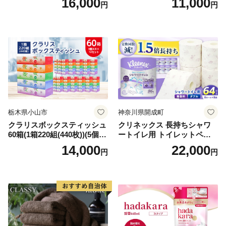
16,000
11,000
円
円
シュ リサイクル 長持 防災 常
用品 消耗品 無香料 生活用品
備品 日用雑貨 消耗品 生活必
備蓄 秋田県 能代市 送料無料
需品 備蓄 ペーパー 紙 北海道
《能代製紙》
倶知安町 日用品
栃木県小山市
神奈川県開成町
クラリスボックスティッシュ
クリネックス 長持ちシャワ
60箱(1箱220組(440枚))(5個入
ートイレ用 トイレットペー
り×12セット)【1256759】
パー（ダブル）64ロール(8ロ
14,000
22,000
円
円
ール×8パック) 開成町 トイレ
ットペーパーダブル 日用品
国産 新生活 ダブル SDGs 備
蓄 防災 エコ 消耗品 生活雑貨
生活用品 無香料 トイレット
ペーパー ダブル といれっと
ぺーぱー トイレ クレシア ト
イレットペーパー [BDBH002