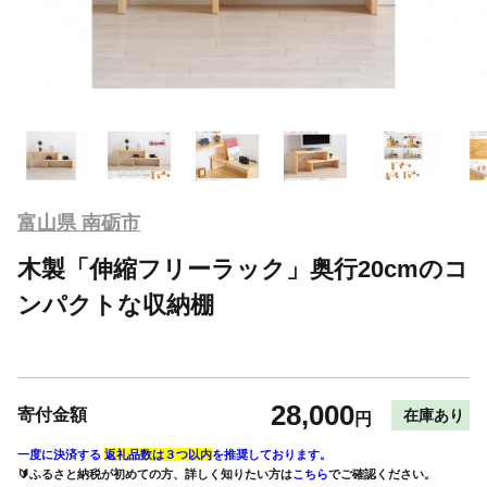
富山県 南砺市
木製「伸縮フリーラック」奥行20cmのコ
ンパクトな収納棚
28,000
寄付金額
在庫あり
円
一度に決済する
返礼品数は３つ以内
を推奨しております。
🔰ふるさと納税が初めての方、詳しく知りたい方は
こちら
でご確認ください。