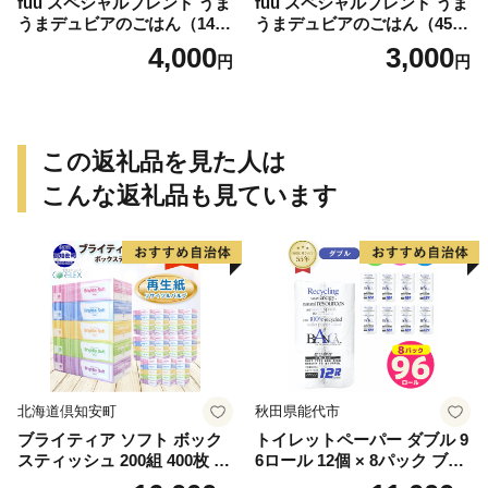
fuu スペシャルブレンド うま
fuu スペシャルブレンド うま
うまデュビアのごはん（140
うまデュビアのごはん（45
g）
g）
4,000
3,000
円
円
この返礼品を見た人は
こんな返礼品も見ています
北海道倶知安町
秋田県能代市
ブライティア ソフト ボック
トイレットペーパー ダブル 9
スティッシュ 200組 400枚 60
6ロール 12個 × 8パック ブラ
箱 日本製 まとめ買い ティッ
ンカ 再生紙 100％ 芯あり 日