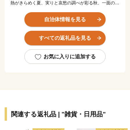
熱がきらめく夏、実りと哀愁の調べが彩る秋、一面の雪
景色にも温もりが感じられる冬と、日本の原風景が息づ
く南砺の里山では、四季を通じて人と自然が調和しゆっ
自治体情報を見る
たりとした時間が流れています。中でも、山間部には平
成7年世界文化遺産に登録された「五箇山合掌造り集
すべての返礼品を見る
落」があり、まるで昔話に出てくるような懐かしい風景
が今も残っています。ミシュランガイドで３つ星評価を
いただき、世界中からお客様が来訪されます。また300
お気に入りに追加する
年の伝統を誇る「城端曳山祭」（毎年５月４日・５日開
催）は、平成28年にユネスコ無形文化遺産に登録されま
した。また、平成30年には「木彫刻のまち井波」の歴
史・文化の魅力を伝えるストーリー≪宮大工の鑿（の
み）一丁から生まれた木彫刻美術館・井波≫が日本遺産
に認定されました。
城端曳山会館では、井波彫刻や城端塗の技の粋をつくし
関連する返礼品 | "雑貨・日用品"
た華麗で優雅な曳山が展示されており、いつ訪れても祭
りさながらの雰囲気をお楽しみいただけます。