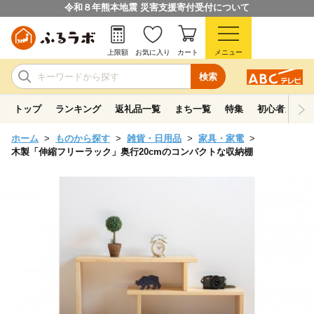
令和８年熊本地震 災害支援寄付受付について
上限額
お気に入り
カート
メニュー
検索
トップ
ランキング
返礼品一覧
まち一覧
特集
初心者ガイド
ホーム
ものから探す
雑貨・日用品
家具・家電
木製「伸縮フリーラック」奥行20cmのコンパクトな収納棚