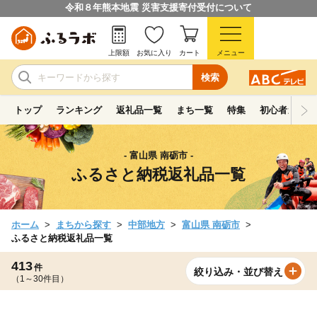
令和８年熊本地震 災害支援寄付受付について
上限額
お気に入り
カート
メニュー
検索
トップ
ランキング
返礼品一覧
まち一覧
特集
初心者ガイド
- 富山県 南砺市 -
ふるさと納税返礼品一覧
ホーム
まちから探す
中部地方
富山県 南砺市
ふるさと納税返礼品一覧
413
件
絞り込み・並び替え
（1～30件目）