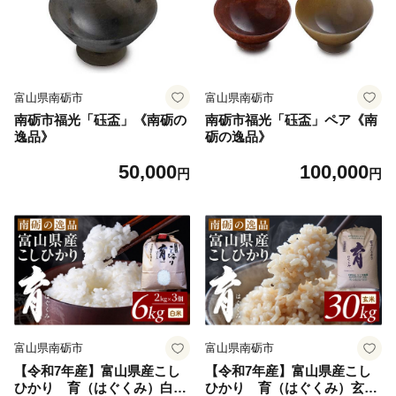
富山県南砺市
富山県南砺市
南砺市福光「砡盃」《南砺の
南砺市福光「砡盃」ペア《南
逸品》
砺の逸品》
50,000
100,000
円
円
富山県南砺市
富山県南砺市
【令和7年産】富山県産こし
【令和7年産】富山県産こし
ひかり 育（はぐくみ）白米
ひかり 育（はぐくみ）玄米