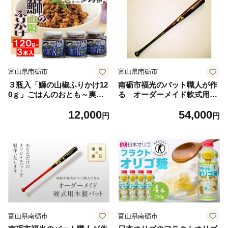
富山県南砺市
富山県南砺市
３瓶入「鰤の山椒ふりかけ12
南砺市福光のバット職人が作
0ｇ」ごはんのおとも～爽や
る オーダーメイド軟式用木
かブリほぐし３瓶箱入
製バット《南砺の逸品》
12,000
54,000
円
円
富山県南砺市
富山県南砺市