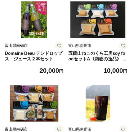
富山県南砺市
富山県南砺市
Domaine Beau テンドロップ
五箇山ねこのくら工房soy fo
ス ジュース２本セット
odセットA《南砺の逸品》 豆
腐 平家漬け 味噌漬け ベーコ
20,000
10,000
ン風味 ゆず味噌漬け 楮の香
円
円
り
富山県南砺市
富山県南砺市