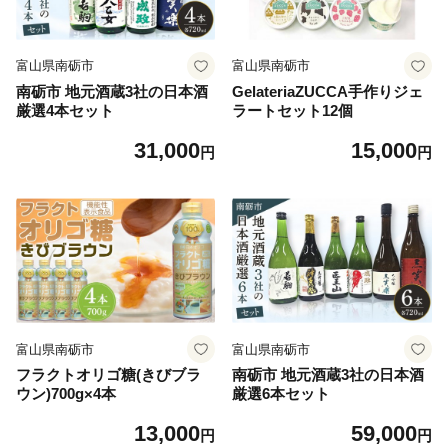
富山県南砺市
富山県南砺市
南砺市 地元酒蔵3社の日本酒
GelateriaZUCCA手作りジェ
厳選4本セット
ラートセット12個
31,000
15,000
円
円
富山県南砺市
富山県南砺市
フラクトオリゴ糖(きびブラ
南砺市 地元酒蔵3社の日本酒
ウン)700g×4本
厳選6本セット
13,000
59,000
円
円