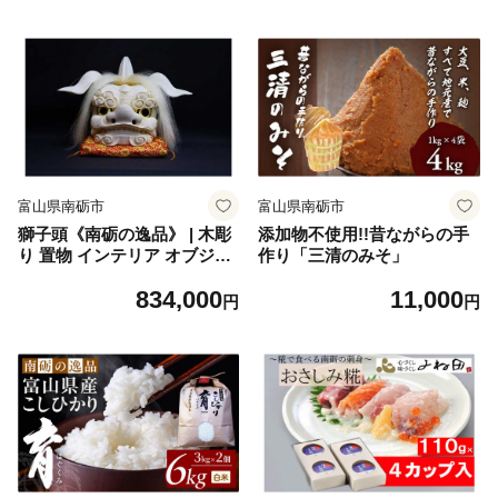
富山県南砺市
富山県南砺市
獅子頭《南砺の逸品》 | 木彫
添加物不使用!!昔ながらの手
り 置物 インテリア オブジェ
作り「三清のみそ」
お部屋の装飾 伝統工芸 職人
834,000
11,000
技 彫刻アート 家庭用 デコレ
円
円
ーション デザインアート 和
風モダン 和室 飾り物 工芸品
アートギフト 手作り 文化財
生活雑貨 木製アート