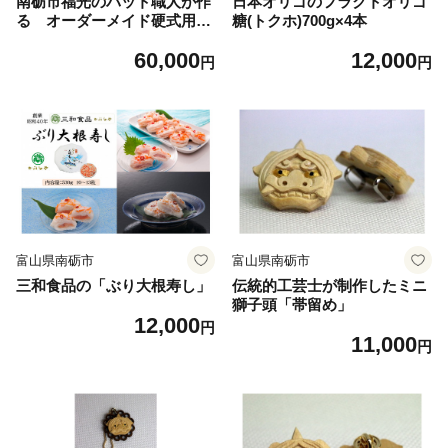
南砺市福光のバット職人が作
日本オリゴのフラクトオリゴ
る オーダーメイド硬式用木
糖(トクホ)700g×4本
製バット!《南砺の逸品》
60,000
12,000
円
円
富山県南砺市
富山県南砺市
三和食品の「ぶり大根寿し」
伝統的工芸士が制作したミニ
獅子頭「帯留め」
12,000
円
11,000
円