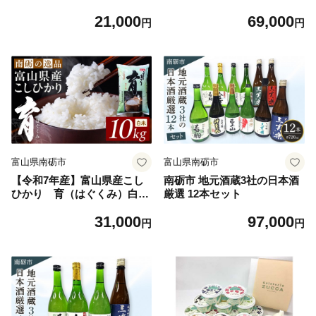
３個セット 2kg×3個 《南砺
３０kg《南砺の逸品》
21,000
69,000
の逸品》
円
円
富山県南砺市
富山県南砺市
【令和7年産】富山県産こし
南砺市 地元酒蔵3社の日本酒
ひかり 育（はぐくみ）白米
厳選 12本セット
１０kg《南砺の逸品》
31,000
97,000
円
円