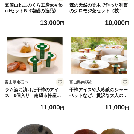
五箇山ねこのくら工房soy fo
森の天然の香木で作った利賀
odセットB《南砺の逸品》
のクロモジ茶セット（枝１節
豆腐 平家漬け 味噌漬け ベー
付き）《南砺の逸品》
13,000
10,000
コン風味 ゆず味噌漬け 楮の
円
円
香り 大吟醸 ソーセージ テリ
ーヌ
富山県南砺市
富山県南砺市
ラム酒に漬けた干柿のアイ
干柿アイスや大吟醸のシャー
ス 6個入り 南砺市特産の
ベットなど、贅沢な大人のア
干柿を贅沢に使用《南砺の逸
イス 3種の味が楽しめるバ
11,000
11,000
品》
ラエティセット 6個入り
円
円
《南砺の逸品》