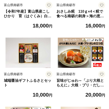
富山県南砺市
富山県南砺市
【令和7年産】富山県産こし
おさしみ糀 110ｇ×4＜糀で
ひかり 育（はぐくみ）白米
食べる南砺の刺身＞海の恵み
２個セット 3kg×2個 《南砺
を南砺の里で醸す
18,000
16,000
の逸品》
円
円
富山県南砺市
富山県南砺市
城端醤油ギフトふるさとセッ
旨味がじゅわ～「ぶり大根と
ト
もえに」大根・ブリ・だしの
三つ巴
10,000
20,000
円
円