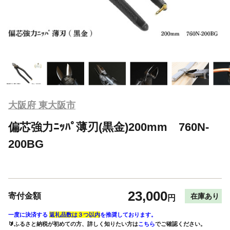
大阪府 東大阪市
偏芯強力ﾆｯﾊﾟ薄刃(黒金)200mm 760N-
200BG
23,000
寄付金額
在庫あり
円
一度に決済する
返礼品数は３つ以内
を推奨しております。
🔰ふるさと納税が初めての方、詳しく知りたい方は
こちら
でご確認ください。