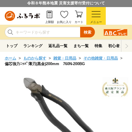
令和８年熊本地震 災害支援寄付受付について
上限額
お気に入り
カート
メニュー
検索
トップ
ランキング
返礼品一覧
まち一覧
特集
初心者ガイド
ホーム
ものから探す
雑貨・日用品
その他雑貨・日用品
偏芯強力ﾆｯﾊﾟ薄刃(黒金)200mm 760N-200BG