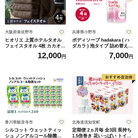
ぺーぱー トイレ クレシア ト
イレットペーパー [BDBH002
-1]
大阪府泉佐野市
兵庫県小野市
ヒオリエ 上質ホテルタオル
ボディソープ hadakara ( ハ
フェイスタオル 4枚 カカオ
ダカラ ) 泡タイプ 詰め替え 4
【タオル 泉州タオル 吸水 普
40ml×4袋 ボディーソープ 泡
12,000
7,000
円
円
段使い 無地 シンプル 日用品
ボディソープ 泡 日用品 消耗
ふわふわ ふかふか 家族 たお
品 バス用品 大容量 いい 匂い
る 一人暮らし】
ボディ 保湿 LION ライオン
泡石鹸 石鹸 兵庫 兵庫県 小野
市
香川県観音寺市
北海道倶知安町
シルコット ウェットティッ
定期便 2ヵ月毎 全3回 長持ち
シュ ノンアルコール除菌詰
1.5倍巻き 花いっぱい トイレ