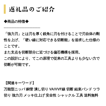
◆商品の特徴◆
──────────────
「強力刃」とは刃を厚く鋭角に刃を付けることで刃自体の剛
性を上げ、「硬い線に対応できる切断能」を追求した仕様の
ことです。
また支点を切断部分に近づける偏芯機構を採用。
この設計により、てこの原理で従来の工具よりも少ない力で
切断が可能です。
【関連キーワード】
万能型ニッパ 銅管 潰し切り VA/VVF線 切断 結束バンド ツラ
切り 強力刃 メッキ仕上げ 安全性 シャックル 工具 送料無料