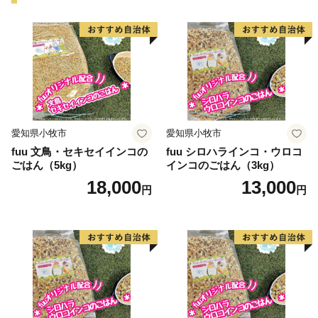
================================
東大阪市ふるさと納税事務局
TEL：050-3786-2591
contact-higashiosaka@hakuhodo.co.jp
営業時間 9:00～18:00（※土日祝日・年末年始期間休
み）
愛知県小牧市
愛知県小牧市
================================
fuu 文鳥・セキセイインコの
fuu シロハラインコ・ウロコ
ごはん（5kg）
インコのごはん（3kg）
18,000
13,000
円
円