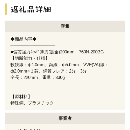
容量
◆商品内容◆
──────────────
■偏芯強力ﾆｯﾊﾟ薄刃(黒金)200mm 760N-200BG
【切断能力・仕様】
軟鉄線：ф4.0mm、銅線：ф5.0mm、VVF(VA)線：
ф2.0mm×３芯、銅管フレア：2分・3分
全長：220mm、重量：330g
【原材料】
特殊鋼、プラスチック
事業者