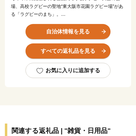
場、高校ラグビーの聖地“東大阪市花園ラグビー場”があ
る「ラグビーのまち」。
また工場集積度（密度）が全国１位という技術力と創造
力が集まる「モノづくりのまち」。
自治体情報を見る
近畿大学、大阪商業大学、大阪樟蔭女子大学、東大阪大
学と市内に大学が4校あり、3万人以上の大学生が市内に
すべての返礼品を見る
通学している「学生のまち」。
また、約50万人の人口規模を誇り、市内には活気のある
商店が多い等、東大阪市にはたくさんの魅力がありま
お気に入りに追加する
す。
ふるさと東大阪応援寄附金（ふるさと納税）では、この
ような市の魅力が詰まったお礼品をご用意していま
す。“こんな製品も東大阪で作られているんだ”と初めて
知っていただけることもあれば、“学生時代に東大阪市
に住んでいたなぁ”と懐かしく感じていただけることも
あるかもしれません。
関連する返礼品 | "雑貨・日用品"
ぜひ、東大阪市のページをご覧ください。