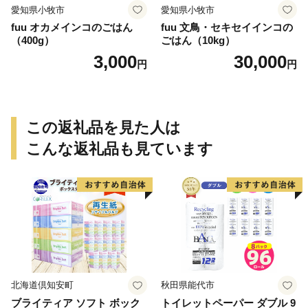
愛知県小牧市
愛知県小牧市
fuu オカメインコのごはん
fuu 文鳥・セキセイインコの
（400g）
ごはん（10kg）
3,000
30,000
円
円
この返礼品を見た人は
こんな返礼品も見ています
北海道倶知安町
秋田県能代市
ブライティア ソフト ボック
トイレットペーパー ダブル 9