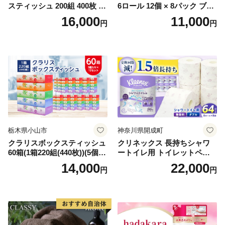
スティッシュ 200組 400枚 60
6ロール 12個 × 8パック ブラ
箱 日本製 まとめ買い ティッ
ンカ 再生紙 100％ 芯あり 日
16,000
11,000
円
円
シュ リサイクル 長持 防災 常
用品 消耗品 無香料 生活用品
備品 日用雑貨 消耗品 生活必
備蓄 秋田県 能代市 送料無料
需品 備蓄 ペーパー 紙 北海道
《能代製紙》
倶知安町 日用品
栃木県小山市
神奈川県開成町
クラリスボックスティッシュ
クリネックス 長持ちシャワ
60箱(1箱220組(440枚))(5個入
ートイレ用 トイレットペー
り×12セット)【1256759】
パー（ダブル）64ロール(8ロ
14,000
22,000
円
円
ール×8パック) 開成町 トイレ
ットペーパーダブル 日用品
国産 新生活 ダブル SDGs 備
蓄 防災 エコ 消耗品 生活雑貨
生活用品 無香料 トイレット
ペーパー ダブル といれっと