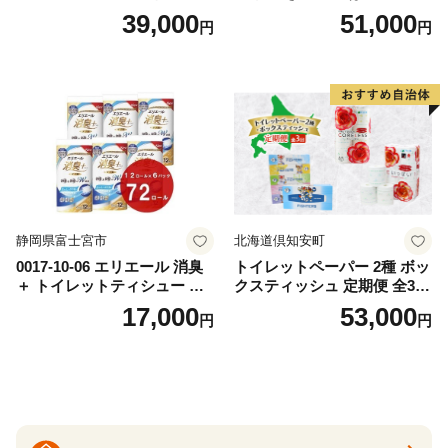
替（43枚×3P）×24袋 日用品
ットペーパー ダブル 45ｍ 計
39,000
51,000
円
円
おもちゃ 拭き取り 手拭き 外
72ロール 全18種 花柄 プリン
出時 お出かけ時 食事前 緑茶
ト ハーブ 香り付き 日本製 ま
カテキン配合
とめ買い 防災 常備品 ペーパ
ー 消耗品 備蓄 送料無料 北海
道 倶知安町 日用品
静岡県富士宮市
北海道倶知安町
0017-10-06 エリエール 消臭
トイレットペーパー 2種 ボッ
＋ トイレットティシュー し
クスティッシュ 定期便 全3
っかり香るフレッシュクリア
回 日本製 まとめ買い 防災
17,000
53,000
円
円
の香り ダブル 12ロール×6パ
常備品 日用雑貨 消耗品 生活
ック 72ロール 25m トイレ
必需品 大容量 備蓄 リサイク
ットペーパー パルプ100％ 消
ル ティッシュ ペーパー まと
臭 防臭 日用品 消耗品 備蓄
め買い 雑貨 倶知安町