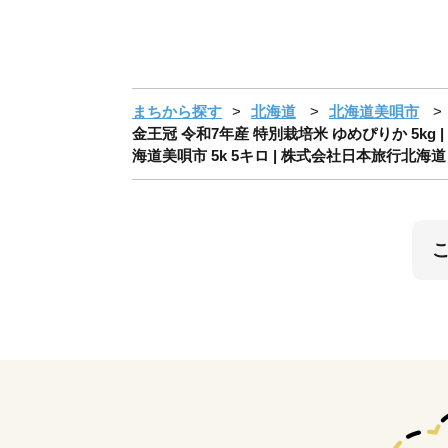
まちから探す
北海道
北海道美唄市
金王冠 令和7年産 特別栽培米 ゆめぴりか 5kg |
海道美唄市 5k 5キロ | 株式会社日本旅行北海道 [