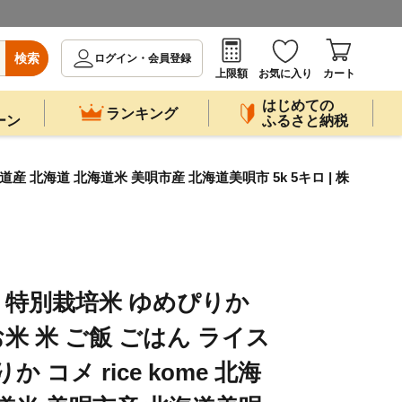
検索
ログイン・会員登録
上限額
お気に入り
カート
はじめての
ランキング
ーン
ふるさと納税
海道産 北海道 北海道米 美唄市産 北海道美唄市 5k 5キロ | 株
産 特別栽培米 ゆめぴりか
米 お米 米 ご飯 ごはん ライス
 コメ rice kome 北海