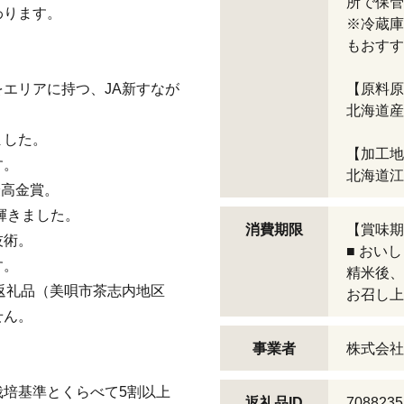
所で保管
わります。
※冷蔵庫
もおすす
エリアに持つ、JA新すなが
【原料原
北海道産
ました。
【加工地
す。
北海道江
最高金賞。
輝きました。
消費期限
【賞味期
技術。
■ おい
す。
精米後、
返礼品（美唄市茶志内地区
お召し上
せん。
事業者
株式会社
培基準とくらべて5割以上
返礼品ID
7088235