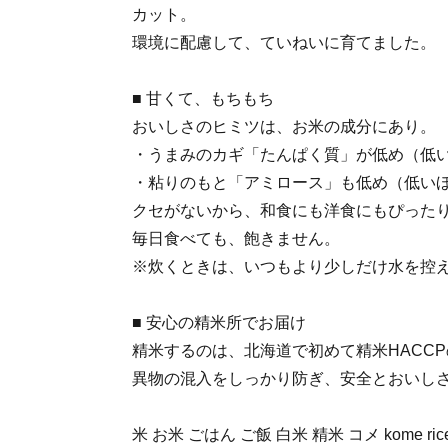
カット。
環境に配慮して、ていねいに育てました。
■ 甘くて、もちもち
おいしさのヒミツは、お米の成分にあり。
・うまみのカギ「たんぱく質」が低め（低
・粘りのもと「アミロース」も低め（低い
クセがないから、和食にも洋食にもぴった
毎日食べても、飽きません。
※炊くときは、いつもより少しだけ水を控
■ 安心の精米所でお届け
精米するのは、北海道で初めて精米HACC
異物の混入をしっかり防ぎ、安全とおいし
米 お米 ごはん ご飯 白米 精米 コメ kome r