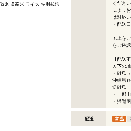
ください
北海道米 道産米 ライス 特別栽培
によりお
は対応い
・配送日
以上をご
をご確認
【配送不
以下の地
・離島（
沖縄県各
辺離島、
・一部山
・帰還困
配送
常温