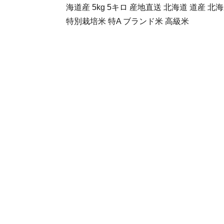
海道産 5kg 5キロ 産地直送 北海道 道産 
特別栽培米 特A ブランド米 高級米