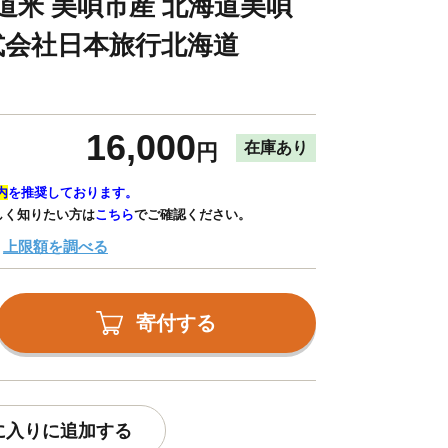
道米 美唄市産 北海道美唄
 株式会社日本旅行北海道
16,000
在庫あり
円
内
を推奨しております。
しく知りたい方は
こちら
でご確認ください。
上限額を調べる
寄付する
に入りに追加する