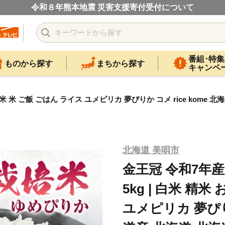
令和８年熊本地震 災害支援寄付受付について
番組･特集
ものから探す
まちから探す
キャンペ
米 米 ご飯 ごはん ライス ユメピリカ 夢ぴりか コメ rice kome 北
北海道 美唄市
金王冠 令和7年
5kg | 白米 精
ユメピリカ 夢ぴりか