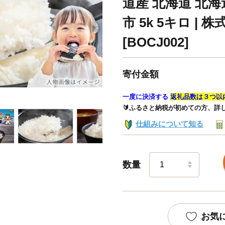
道産 北海道 北海
市 5k 5キロ |
[BOCJ002]
寄付金額
一度に決済する
返礼品数は３つ以
🔰ふるさと納税が初めての方、詳
仕組みについて知る
数量
お気