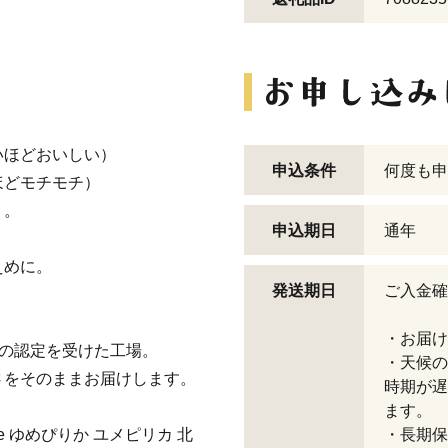
いほどおいしい）
申込条件
何度も申
ほどモチモチ）
り。
申込期日
通年
えめに。
発送期日
ご入金確
・お届け
Pの認定を受けた工場。
・天候の
さをそのままお届けします。
時期が遅
ます。
ice ゆめぴりか ユメピリカ 北
・長期保