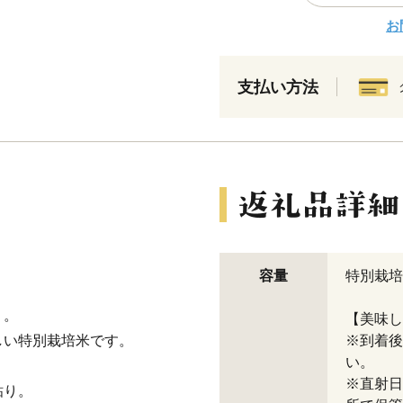
お
支払い方法
容量
特別栽培
」。
【美味し
しい特別栽培米です。
※到着後
い。
※直射日
粘り。