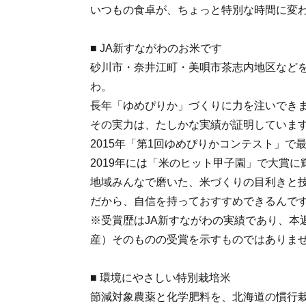
いつもの食卓が、ちょっと特別な時間に変
■ JA新すながわのお米です
砂川市・奈井江町・美唄市茶志内地区などを
わ。
長年「ゆめぴりか」づくりに力を注いでき
その実力は、たしかな実績が証明していま
2015年「第1回ゆめぴりかコンテスト」で
2019年には「米のヒット甲子園」で大賞に
地域みんなで磨いた、米づくりの目利きと
だから、自信を持っておすすめできるんで
※受賞歴はJA新すながわの実績であり、本
産）そのものの受賞を示すものではありま
■ 環境にやさしい特別栽培米
節減対象農薬と化学肥料を、北海道の慣行栽