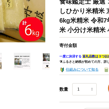
食味鑑定士 厳選
しひかり米精米 
6kg米精米 令和
米 小分け米精米
寄付金額
一度に決済する
返礼品数は３つ以
🔰ふるさと納税が初めての方、詳
仕組みについて知る
数量