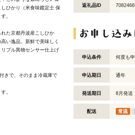
返礼品ID
7082466
しひかり（米食味鑑定士 保
ます。
られた京都丹波産こしひか
の高い逸品。新鮮で美味しく
トリプル異物センサー仕上げ
申込条件
何度も申
ク付きで、そのまま冷蔵庫で
申込期日
通年
ます。
発送期日
8月発送
配送
常温