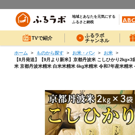
地域とあなたを元気にする
ふるさと納税
ふるラボ
TVで紹介
チャンネル
ホーム
ものから探す
お米・パン
お米
【8月発送】【9月より新米】京都丹波米 こしひかり2kg×3袋
米 京都丹波米精米 白米米精米 6kg米精米 令和7年産米精米