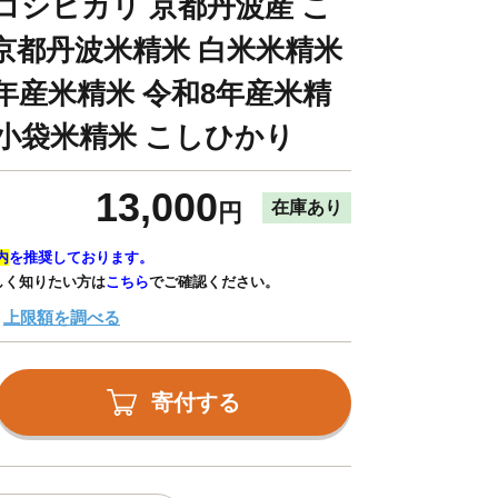
 コシヒカリ 京都丹波産 こ
京都丹波米精米 白米米精米
7年産米精米 令和8年産米精
 小袋米精米 こしひかり
13,000
在庫あり
円
内
を推奨しております。
しく知りたい方は
こちら
でご確認ください。
上限額を調べる
寄付する