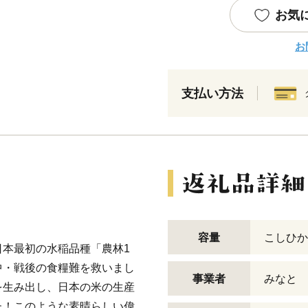
お気
お
支払い方法
容量
こしひかり
本最初の水稲品種「農林1
中・戦後の食糧難を救いまし
事業者
みなと
を生み出し、日本の米の生産
た！このような素晴らしい偉