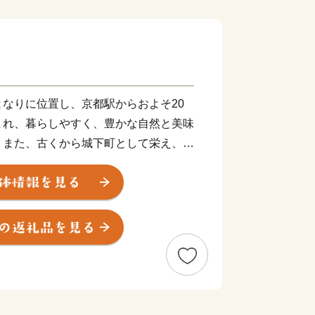
なりに位置し、京都駅からおよそ20
まれ、暮らしやすく、豊かな自然と美味
。また、古くから城下町として栄え、足
の歴史が変わる発信点となったまちでも
盆地一帯に発生する「丹波霧」が、亀岡
れています。特に朝方、かめおか霧のテ
晴らしく、絶景をお楽しみいただけま