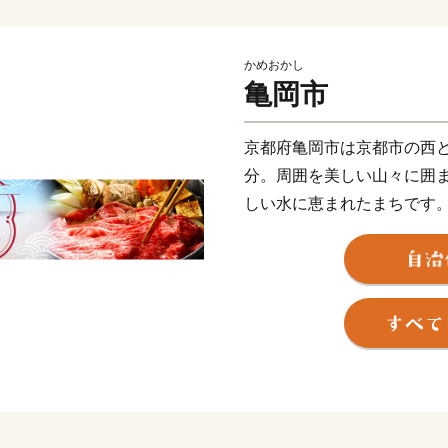
かめおかし
亀岡市
京都府亀岡市は京都市の西と
分。周囲を美しい山々に囲
しい水に恵まれたまちです
利尊氏や明智光秀など日本
あります。
秋から春にかけては、亀岡
を象徴する風景として知ら
ラスから望む「雲海」は素
す。