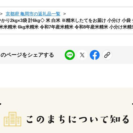
京都府 亀岡市の返礼品一覧
り2kg×3袋 計6kg◇ 米 白米 ※精米したてをお届け 小分け 小袋
米精米 6kg米精米 令和7年産米精米 令和8年産米精米 小分け米精
このページをシェアする