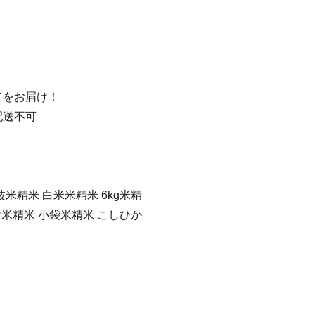
てをお届け！
配送不可
米精米 白米米精米 6kg米精
け米精米 小袋米精米 こしひか