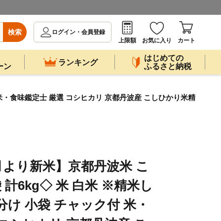
検索
ログイン・会員登録
上限額
お気に入り
カート
はじめての
ランキング
ーン
ふるさと納税
 米・食味鑑定士 厳選 コシヒカリ 京都丹波産 こしひかり米精
月より新米】京都丹波米 こ
 計6kg◇ 米 白米 ※精米し
分け 小袋 チャック付 米・