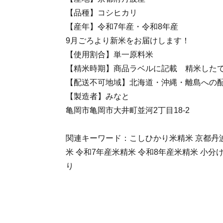
【品種】コシヒカリ
【産年】令和7年産・令和8年産
9月ごろより新米をお届けします！
【使用割合】単一原料米
【精米時期】商品ラベルに記載 精米した
【配送不可地域】北海道・沖縄・離島への
【製造者】みなと
亀岡市亀岡市大井町並河2丁目18-2
関連キーワード：こしひかり米精米 京都丹波
米 令和7年産米精米 令和8年産米精米 小分
り