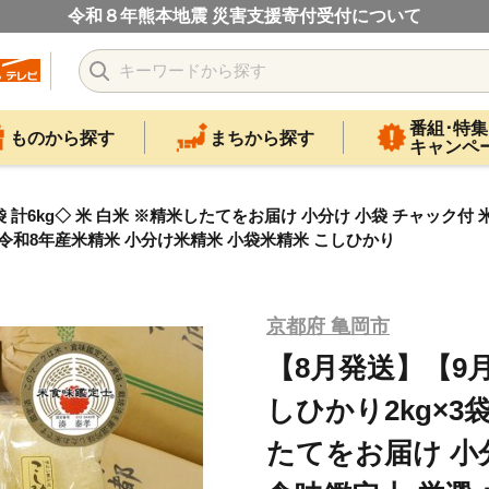
令和８年熊本地震 災害支援寄付受付について
番組･特集
ものから探す
まちから探す
キャンペ
 計6kg◇ 米 白米 ※精米したてをお届け 小分け 小袋 チャック付
 令和8年産米精米 小分け米精米 小袋米精米 こしひかり
京都府 亀岡市
【8月発送】【9
しひかり2kg×3袋
たてをお届け 小