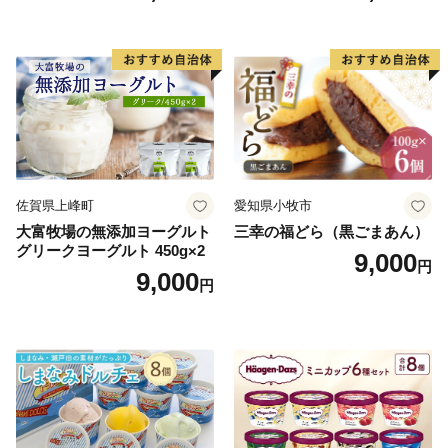
小袋 個包装 小分け
ラン くりきんとん デザート
ご褒美 お取り寄せ くり お菓
子 菓子 F4N-2298
佐賀県上峰町
愛知県小牧市
大富牧場の無添加ヨーグルト
三幸の福どら（黒ごまあん）
グリークヨーグルト 450g×2
9,000
円
9,000
円