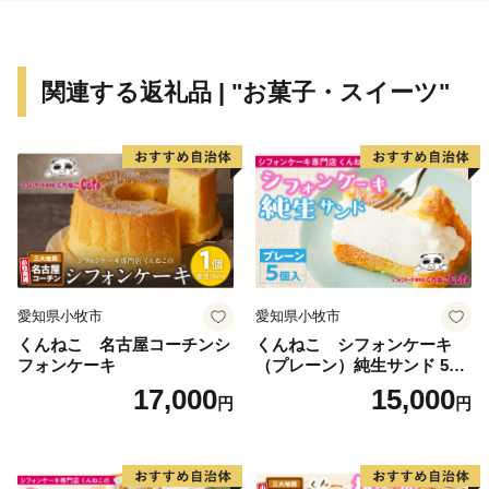
蕪嶋神社への募金は、蕪嶋神社再建実行委員会へお問い
合わせください（事務局：こどもの城保育園内 電話
0178-96-3363 午前9時～午後4時）。
関連する返礼品 | "お菓子・スイーツ"
愛知県小牧市
愛知県小牧市
くんねこ 名古屋コーチンシ
くんねこ シフォンケーキ
フォンケーキ
（プレーン）純生サンド 5個
入
17,000
15,000
円
円