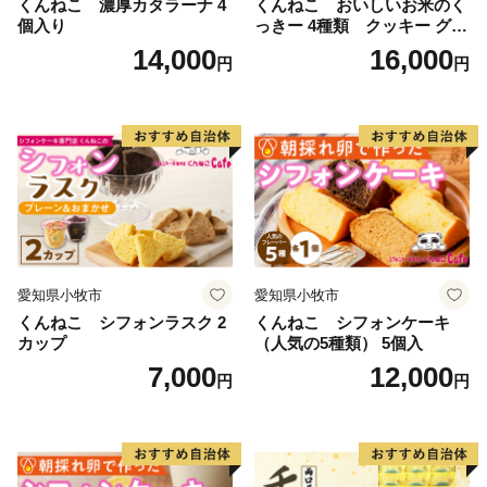
くんねこ 濃厚カタラーナ 4
くんねこ おいしいお米のく
個入り
っきー 4種類 クッキー グル
テンフリー
14,000
16,000
円
円
愛知県小牧市
愛知県小牧市
くんねこ シフォンラスク 2
くんねこ シフォンケーキ
カップ
（人気の5種類） 5個入
7,000
12,000
円
円