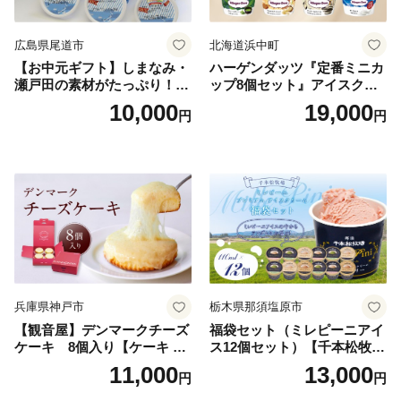
広島県尾道市
北海道浜中町
【お中元ギフト】しまなみ・
ハーゲンダッツ『定番ミニカ
瀬戸田の素材がたっぷり！ジ
ップ8個セット』アイスクリ
ェラート8個
ーム アイス スイーツ デザー
10,000
19,000
円
円
ト_H0016-104
兵庫県神戸市
栃木県那須塩原市
【観音屋】デンマークチーズ
福袋セット（ミレピーニアイ
ケーキ 8個入り【ケーキ チ
ス12個セット）【千本松牧
ーズケーキ 人気スイーツ お
場】 ns025-014-12 【デザー
11,000
13,000
円
円
すすめスイーツ 神戸スイー
ト 詰め合わせ ギフト】
ツ 新感覚チーズケーキ おす