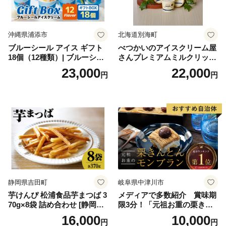
沖縄県浦添市
北海道別海町
ブルーシール アイス ギフト
べつかいのアイスクリーム屋
18個（12種類）| ブルーシー
さんプレミアムミルクリッチ
ルアイス ブルーシールアイ
12個（AP-01）（ 北海道アイ
23,000
22,000
円
円
スクリーム 着日指定可能 送
ス 北海道産アイス アイス ア
料無料 ジェラート 沖縄県 バ
イススイーツ アイスクリー
ースデー 贈り物 プレゼント
ム 北海道産アイスクリーム
誕生日 カップ 詰め合わせ バ
道産アイス 道産アイスクリ
ラエティ | バニラ チョコレー
ーム ギフト 詰合せ 詰め合わ
ト ストロベリー ピスタチオ
せ ふるさと納税 ）
バニラ＆クッキー ウベ 沖縄
紅イモ 塩ちんすこう 沖縄シ
ークヮーサー 沖縄黒糖 琉球
ロイヤルミルクティ 沖縄パ
イン
静岡県吉田町
岐阜県中津川市
芋けんぴ 松浦食品芋まつば 3
メディアで多数紹介 賞味期
70g×8袋 詰め合わせ [静岡伊
限3分！「元祖お重の栗きん
勢丹(松浦食品) 静岡県 吉田町
とんモンブラン」 【未来の
16,000
10,000
円
円
22424274] 芋ケンピ セット
ご褒美】スイーツ 栗 モンブ