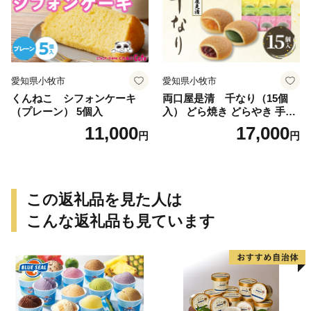
愛知県小牧市
愛知県小牧市
くんねこ シフォンケーキ
両口屋是清 千なり（15個
（プレーン） 5個入
入） どら焼き どらやき 手土
産 お土産 土産 丹波大納言小
11,000
17,000
円
円
豆 抹茶 林檎 りんご 慶事 お
祝い 法事 法要 詰め合わせ お
取り寄せ 瓢箪 豊臣秀吉 焼印
個包装 贈り物 老舗 お茶菓子
この返礼品を見た人は
こんな返礼品も見ています