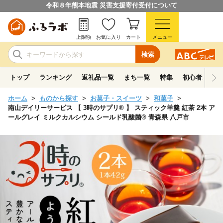
令和８年熊本地震 災害支援寄付受付について
上限額
お気に入り
カート
メニュー
検索
トップ
ランキング
返礼品一覧
まち一覧
特集
初心者ガイド
ホーム
ものから探す
お菓子・スイーツ
和菓子
南山デイリーサービス 【 3時のサプリ® 】 スティック羊羹 紅茶 2本 ア
ールグレイ ミルクカルシウム シールド乳酸菌® 青森県 八戸市