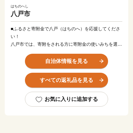
はちのへし
八戸市
■ふるさと寄附金で八戸（はちのへ）を応援してくださ
い！
八戸市では、寄附をされる方に寄附金の使いみちを選ん
でいただき、そのご意向に沿って「ふるさと八戸」の各
種事業に寄附金を活用しております。
自治体情報を見る
八戸市は平成29年1月に中核市へ移行しました。
より活力ある魅力的なまちを目指し、さらなる発展へ向
すべての返礼品を見る
けて前進する「ふるさと八戸」へのあたたかいご支援を
お願いいたします。
お気に入りに追加する
■蕪嶋神社への募金について
平成27年の火災により社殿が全焼した蕪嶋神社の再建支
援は、ふるさと寄附金の使いみちにはご指定いただけま
せん。