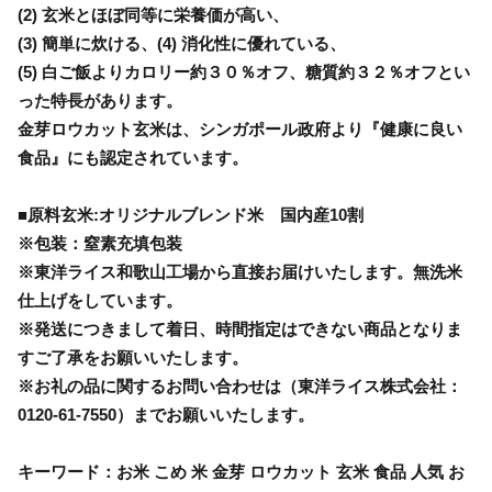
(2) 玄米とほぼ同等に栄養価が高い、
(3) 簡単に炊ける、(4) 消化性に優れている、
(5) 白ご飯よりカロリー約３０％オフ、糖質約３２％オフとい
った特長があります。
金芽ロウカット玄米は、シンガポール政府より『健康に良い
食品』にも認定されています。
■原料玄米:オリジナルブレンド米 国内産10割
※包装：窒素充填包装
※東洋ライス和歌山工場から直接お届けいたします。無洗米
仕上げをしています。
※発送につきまして着日、時間指定はできない商品となりま
すご了承をお願いいたします。
※お礼の品に関するお問い合わせは（東洋ライス株式会社：
0120-61-7550）までお願いいたします。
キーワード：お米 こめ 米 金芽 ロウカット 玄米 食品 人気 お