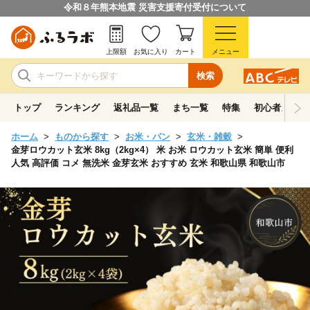
令和８年熊本地震 災害支援寄付受付について
上限額
お気に入り
カート
メニュー
検索
トップ
ランキング
返礼品一覧
まち一覧
特集
初心者ガイド
ホーム
ものから探す
お米・パン
玄米・雑穀
金芽ロウカット玄米 8kg（2kg×4） 米 お米 ロウカット玄米 簡単 便利
人気 高評価 コメ 無洗米 金芽玄米 おすすめ 玄米 和歌山県 和歌山市