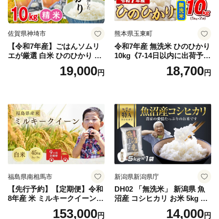
佐賀県神埼市
熊本県玉東町
【令和7年産】ごはんソムリ
令和7年産 無洗米 ひのひかり
エが厳選 白米 ひのひかり 10
10kg《7-14日以内に出荷予定
kg【神埼市産 米 お米 精米 白
(土日祝除く)》コメ 米 無洗米
19,000
18,700
円
円
米 10kg 5kg×2 ひのひかり ブ
令和7年産 高レビュー｜人気
ランド米 食味鑑定士】(H063
米 熊本県産米 お米 生活応援
164)
米
福島県南相馬市
新潟県新潟県庁
【先行予約】【定期便】令和
DH02 「無洗米」 新潟県 魚
8年産 米 ミルキークイーン
沼産 コシヒカリ お米 5kg こ
白米 45kg (5kg×9回) | ミルキ
しひかり 精米 米（お米の美
153,000
14,000
円
円
ークイーン 米5kg 福島 福島
味しい炊き方ガイド付き）