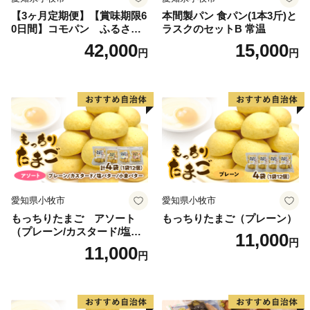
【3ヶ月定期便】【賞味期限6
本間製パン 食パン(1本3斤)と
0日間】コモパン ふるさと
ラスクのセットB 常温
クロワッサンセット（計90
42,000
15,000
円
円
個）／災害用備蓄 保存食 非
常食 防災グッズにも
愛知県小牧市
愛知県小牧市
もっちりたまご アソート
もっちりたまご（プレーン）
（プレーン/カスタード/塩バ
11,000
円
ター/小倉バター）
11,000
円