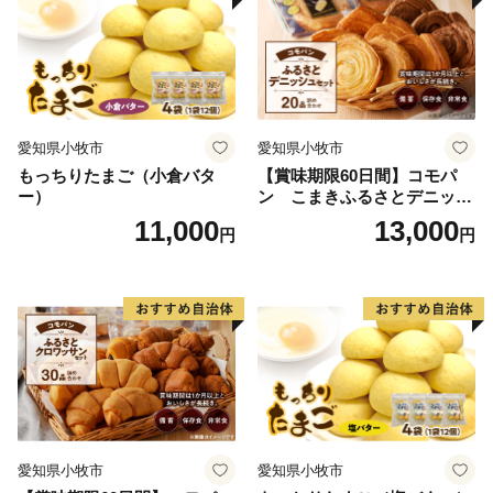
愛知県小牧市
愛知県小牧市
もっちりたまご（小倉バタ
【賞味期限60日間】コモパ
ー）
ン こまきふるさとデニッシ
ュセット（20個入り）／災害
11,000
13,000
円
円
用備蓄 保存食 非常食 防災グ
ッズにも
愛知県小牧市
愛知県小牧市