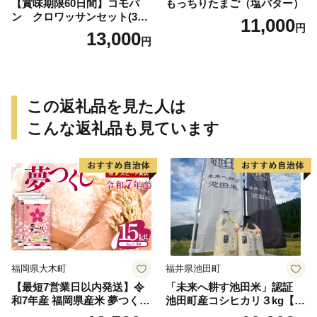
【賞味期限60日間】コモパ
もっちりたまご（塩バター）
ン クロワッサンセット(30
11,000
円
個入り)／災害用備蓄 保存食
13,000
円
非常食 防災グッズにも
この返礼品を見た人は
こんな返礼品も見ています
福岡県大木町
福井県池田町
【最短7営業日以内発送】令
「未来へ耕す池田米」認証
和7年産 福岡県産米 夢つくし
池田町産コシヒカリ３kg【お
15kg 精米 ※北海道・沖縄・
1人様につき３セットまで】