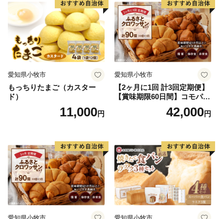
愛知県小牧市
愛知県小牧市
もっちりたまご（カスター
【2ヶ月に1回 計3回定期便】
ド）
【賞味期限60日間】コモパ
ン ふるさとクロワッサンセ
11,000
42,000
円
円
ット（計90個）／災害用備蓄
保存食 非常食 防災グッズに
も
愛知県小牧市
愛知県小牧市