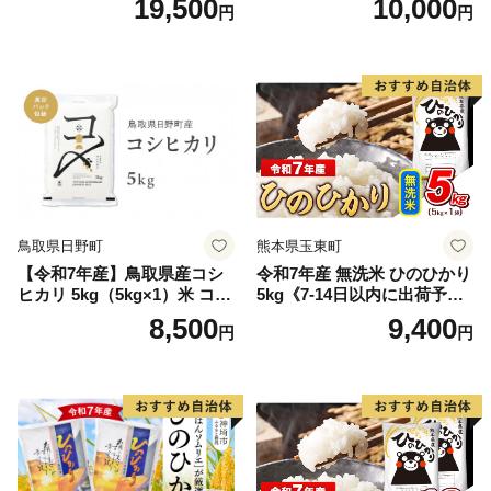
19,500
10,000
円
円
離島は配送不可
鳥取県日野町
熊本県玉東町
【令和7年産】鳥取県産コシ
令和7年産 無洗米 ひのひかり
ヒカリ 5kg（5kg×1）米 コシ
5kg《7-14日以内に出荷予定
ヒカリ こしひかり お米 白米
(土日祝除く)》コメ 米 無洗米
8,500
9,400
円
円
精米 5キロ おこめ こめ コメ
高レビュー｜人気米 熊本県
真空パック包装 真空包装 長
産米 お米 生活応援米
期保存 単一原料米 鳥取県日
野町産 Elevation