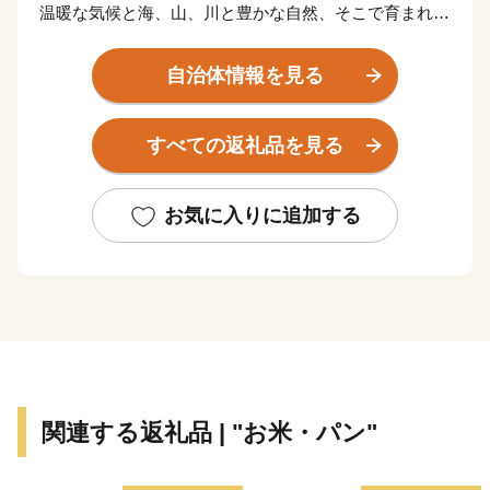
温暖な気候と海、山、川と豊かな自然、そこで育まれる
海の幸や山の幸などの食の多様性と魅力をもっていま
す。
自治体情報を見る
また、徳川御三家、徳川吉宗の居城・和歌山城や、平成
すべての返礼品を見る
29年度日本遺産「絶景の宝庫 和歌の浦」が認定される
など、万葉の時代から連なる歴史文化をもっています。
お気に入りに追加する
関連する返礼品 | "お米・パン"