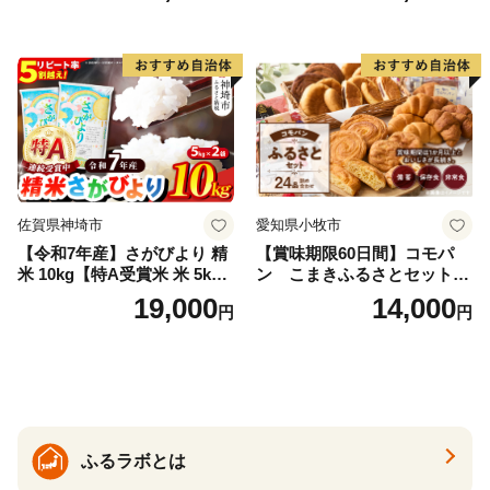
県産 福島産 精米 お米 米 コ
メ 武田ファーム サムランド
福島県 南相馬市 cu006-ae
佐賀県神埼市
愛知県小牧市
【令和7年産】さがびより 精
【賞味期限60日間】コモパ
米 10kg【特A受賞米 米 5kg×
ン こまきふるさとセット
2袋 お米 コメ こめ 国産 美味
（24個入り）／災害用備蓄
19,000
14,000
円
円
しい ブランド米 人気 ランキ
保存食 非常食 防災グッズに
ング 増田米穀】(H015224)
も
ふるラボとは